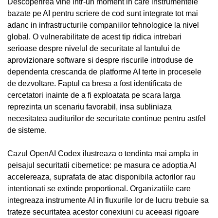
Descoperirea vine intr-un moment in care instrumentele
bazate pe AI pentru scriere de cod sunt integrate tot mai
adanc in infrastructurile companiilor tehnologice la nivel
global. O vulnerabilitate de acest tip ridica intrebari
serioase despre nivelul de securitate al lantului de
aprovizionare software si despre riscurile introduse de
dependenta crescanda de platforme AI terte in procesele
de dezvoltare. Faptul ca bresa a fost identificata de
cercetatori inainte de a fi exploatata pe scara larga
reprezinta un scenariu favorabil, insa subliniaza
necesitatea auditurilor de securitate continue pentru astfel
de sisteme.
Cazul OpenAI Codex ilustreaza o tendinta mai ampla in
peisajul securitatii cibernetice: pe masura ce adoptia AI
accelereaza, suprafata de atac disponibila actorilor rau
intentionati se extinde proportional. Organizatiile care
integreaza instrumente AI in fluxurile lor de lucru trebuie sa
trateze securitatea acestor conexiuni cu aceeasi rigoare