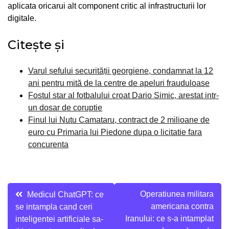
aplicata oricarui alt component critic al infrastructurii lor
digitale.
Citește și
Varul șefului securității georgiene, condamnat la 12
ani pentru mită de la centre de apeluri frauduloase
Fostul star al fotbalului croat Dario Simic, arestat intr-
un dosar de coruptie
Finul lui Nutu Camataru, contract de 2 milioane de
euro cu Primaria lui Piedone dupa o licitatie fara
concurenta
Navigare
Operatiunea militara
Medicul ChatGPT: ce
americana contra
se intampla cand ceri
în
Iranului: ce s-a intamplat
inteligentei artificiale sa-