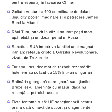
pentru espionaj în favoarea Chinei
Goliath Ventures: 400 de milioane de dolari,
„liquidity pools” imaginare și o petrecere James
Bond la Miami
Râul Tura, otrăvit în văzul tuturor: pești morți,
apă fetidă și un dosar penal în Rusia
Sanctiuni SUA impotriva familiei unui magnat
iranian: reteaua cripto a Garzilor Revolutionare,
vizata de Trezorerie
Turismul rus, decimat de război: rezervările
hoteliere au scăzut cu 15% într-un singur an
Rafinăria georgiană care ignoră sancțiunile:
Bruxelles-ul amenință cu măsuri dacă nu
renunță la petrolul rusesc
Flota fantomă rusă: UE sancționează pentru
prima dată o navă de suport și o agenție de