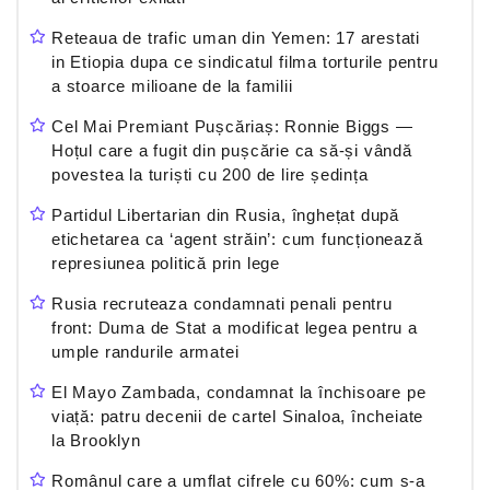
Reteaua de trafic uman din Yemen: 17 arestati
in Etiopia dupa ce sindicatul filma torturile pentru
a stoarce milioane de la familii
Cel Mai Premiant Pușcăriaș: Ronnie Biggs —
Hoțul care a fugit din pușcărie ca să-și vândă
povestea la turiști cu 200 de lire ședința
Partidul Libertarian din Rusia, înghețat după
etichetarea ca ‘agent străin’: cum funcționează
represiunea politică prin lege
Rusia recruteaza condamnati penali pentru
front: Duma de Stat a modificat legea pentru a
umple randurile armatei
El Mayo Zambada, condamnat la închisoare pe
viață: patru decenii de cartel Sinaloa, încheiate
la Brooklyn
Românul care a umflat cifrele cu 60%: cum s-a