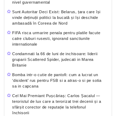
nivel guvernamental
Sunt Autoritar Deci Exist: Belarus, țara care își
vinde deținuții politici la bucată și își deschide
ambasadă în Coreea de Nord
FIFA risca urmarire penala pentru platile facute
catre cluburi rusesti, ignorand sanctiunile
internationale
Condamnati la 66 de luni de inchisoare: liderii
gruparii Scattered Spider, judecati in Marea
Britanie
Bomba intr-o cutie de pantofi: cum a lucrat un
‘disident’ rus pentru FSB si a atras-o si pe sotia
sa in capcana
Cel Mai Premiant Pușcăriaș: Carlos Șacalul —
teroristul de lux care a terorizat trei decenii și a
sfârșit corector de reputație la telefonul
închisorii