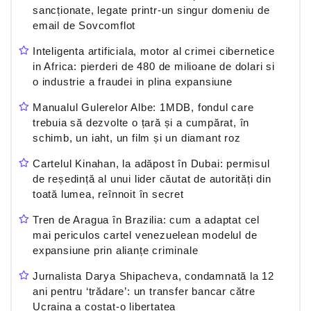
sancționate, legate printr-un singur domeniu de
email de Sovcomflot
Inteligenta artificiala, motor al crimei cibernetice
in Africa: pierderi de 480 de milioane de dolari si
o industrie a fraudei in plina expansiune
Manualul Gulerelor Albe: 1MDB, fondul care
trebuia să dezvolte o țară și a cumpărat, în
schimb, un iaht, un film și un diamant roz
Cartelul Kinahan, la adăpost în Dubai: permisul
de reședință al unui lider căutat de autorități din
toată lumea, reînnoit în secret
Tren de Aragua în Brazilia: cum a adaptat cel
mai periculos cartel venezuelean modelul de
expansiune prin alianțe criminale
Jurnalista Darya Shipacheva, condamnată la 12
ani pentru ‘trădare’: un transfer bancar către
Ucraina a costat-o libertatea