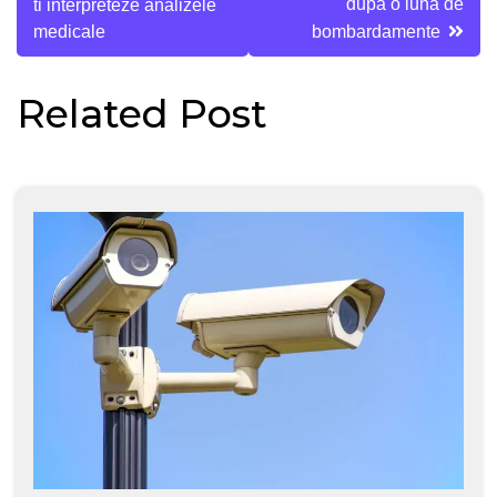
articole
dupa o luna de
ti interpreteze analizele
medicale
bombardamente
Related Post