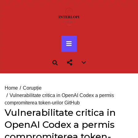
Skip
to
content
Primary
Menu
Account
menu
toggle
Home
Corupție
Vulnerabilitate critica in OpenAI Codex a permis
compromiterea token-urilor GitHub
Vulnerabilitate critica in
OpenAI Codex a permis
compromiterea token-