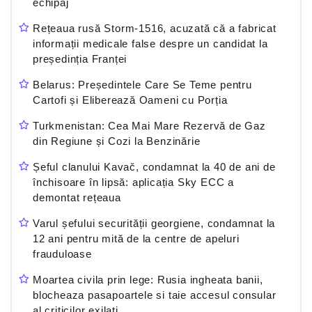
echipaj
Rețeaua rusă Storm-1516, acuzată că a fabricat
informații medicale false despre un candidat la
președinția Franței
Belarus: Președintele Care Se Teme pentru
Cartofi și Eliberează Oameni cu Porția
Turkmenistan: Cea Mai Mare Rezervă de Gaz
din Regiune și Cozi la Benzinărie
Șeful clanului Kavač, condamnat la 40 de ani de
închisoare în lipsă: aplicația Sky ECC a
demontat rețeaua
Varul șefului securității georgiene, condamnat la
12 ani pentru mită de la centre de apeluri
frauduloase
Moartea civila prin lege: Rusia ingheata banii,
blocheaza pasapoartele si taie accesul consular
al criticilor exilati