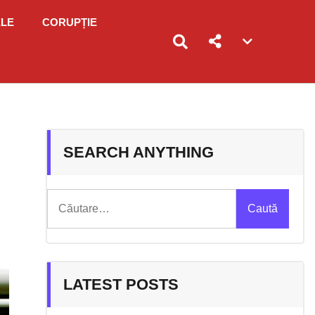
ELE
CORUPȚIE
Account
menu
toggle
SEARCH ANYTHING
Caută
după:
LATEST POSTS