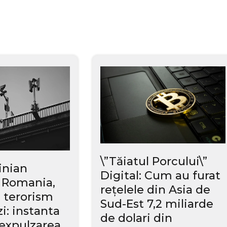
\”Tăiatul Porcului\”
inian
Digital: Cum au furat
n Romania,
rețelele din Asia de
 terorism
Sud-Est 7,2 miliarde
i: instanta
de dolari din
expulzarea,