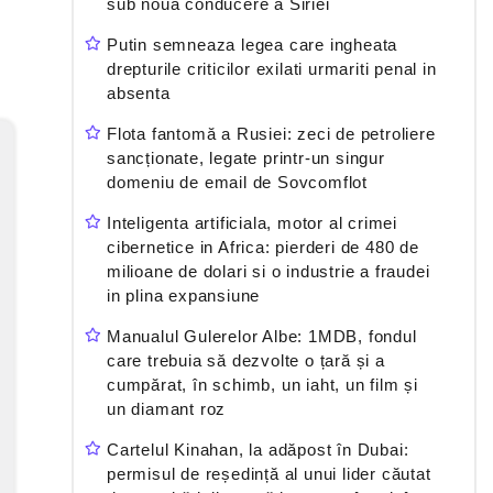
sub noua conducere a Siriei
Putin semneaza legea care ingheata
drepturile criticilor exilati urmariti penal in
absenta
Flota fantomă a Rusiei: zeci de petroliere
sancționate, legate printr-un singur
domeniu de email de Sovcomflot
Inteligenta artificiala, motor al crimei
cibernetice in Africa: pierderi de 480 de
milioane de dolari si o industrie a fraudei
in plina expansiune
Manualul Gulerelor Albe: 1MDB, fondul
care trebuia să dezvolte o țară și a
cumpărat, în schimb, un iaht, un film și
un diamant roz
Cartelul Kinahan, la adăpost în Dubai:
permisul de reședință al unui lider căutat