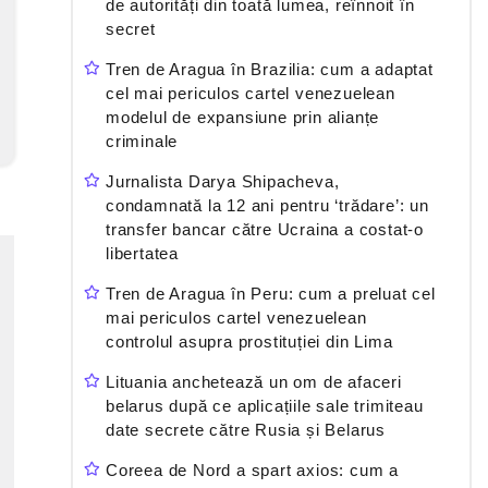
de autorități din toată lumea, reînnoit în
secret
Tren de Aragua în Brazilia: cum a adaptat
cel mai periculos cartel venezuelean
modelul de expansiune prin alianțe
criminale
Jurnalista Darya Shipacheva,
condamnată la 12 ani pentru ‘trădare’: un
transfer bancar către Ucraina a costat-o
libertatea
Tren de Aragua în Peru: cum a preluat cel
mai periculos cartel venezuelean
controlul asupra prostituției din Lima
Lituania anchetează un om de afaceri
belarus după ce aplicațiile sale trimiteau
date secrete către Rusia și Belarus
Coreea de Nord a spart axios: cum a