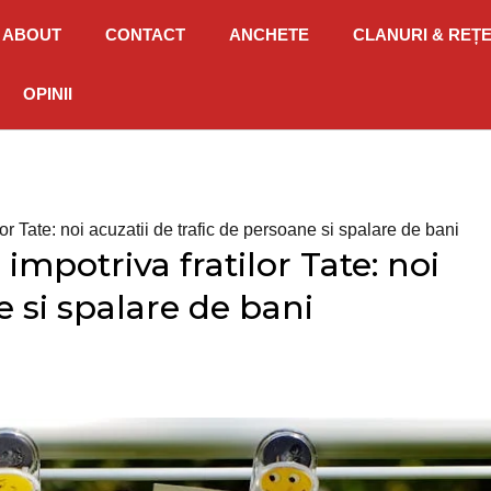
ABOUT
CONTACT
ANCHETE
CLANURI & REȚ
OPINII
or Tate: noi acuzatii de trafic de persoane si spalare de bani
mpotriva fratilor Tate: noi
e si spalare de bani