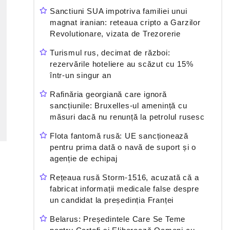
Sanctiuni SUA impotriva familiei unui
magnat iranian: reteaua cripto a Garzilor
Revolutionare, vizata de Trezorerie
Turismul rus, decimat de război:
rezervările hoteliere au scăzut cu 15%
într-un singur an
Rafinăria georgiană care ignoră
sancțiunile: Bruxelles-ul amenință cu
măsuri dacă nu renunță la petrolul rusesc
Flota fantomă rusă: UE sancționează
pentru prima dată o navă de suport și o
agenție de echipaj
Rețeaua rusă Storm-1516, acuzată că a
fabricat informații medicale false despre
un candidat la președinția Franței
Belarus: Președintele Care Se Teme