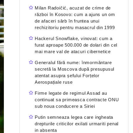
Milan Radoičić, acuzat de crime de
război în Kosovo: cum a ajuns un om
de afaceri sârb în fruntea unui
rechizitoriu pentru masacrul din 1999
Hackerul Snowflake, vinovat: cum a
furat aproape 500.000 de dolari din cel
mai mare val de atacuri cibernetice
Generalul fără nume: înmormântare
secretă la Moscova după presupusul
atentat asupra șefului Forțelor
Aerospațiale ruse
Firme legate de regimul Assad au
continuat sa primeasca contracte ONU
sub noua conducere a Siriei
Putin semneaza legea care ingheata
drepturile criticilor exilati urmariti penal
in absenta