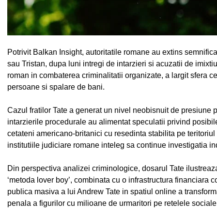
Potrivit Balkan Insight, autoritatile romane au extins semnifica
sau Tristan, dupa luni intregi de intarzieri si acuzatii de imixt
roman in combaterea criminalitatii organizate, a largit sfera c
persoane si spalare de bani.
Cazul fratilor Tate a generat un nivel neobisnuit de presiune 
intarzierile procedurale au alimentat speculatii privind posibil
cetateni americano-britanici cu resedinta stabilita pe teritor
institutiile judiciare romane inteleg sa continue investigatia i
Din perspectiva analizei criminologice, dosarul Tate ilustreaz
‘metoda lover boy’, combinata cu o infrastructura financiara c
publica masiva a lui Andrew Tate in spatiul online a transform
penala a figurilor cu milioane de urmaritori pe retelele sociale