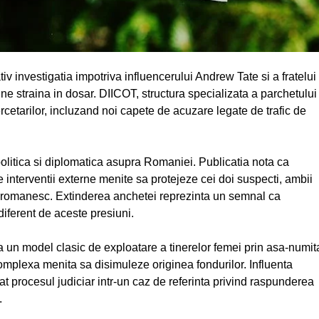
tiv investigatia impotriva influencerului Andrew Tate si a fratelui
iune straina in dosar. DIICOT, structura specializata a parchetului
ercetarilor, incluzand noi capete de acuzare legate de trafic de
politica si diplomatica asupra Romaniei. Publicatia nota ca
e interventii externe menite sa protejeze cei doi suspecti, ambii
iul romanesc. Extinderea anchetei reprezinta un semnal ca
ndiferent de aceste presiuni.
a un model clasic de exploatare a tinerelor femei prin asa-numit
omplexa menita sa disimuleze originea fondurilor. Influenta
at procesul judiciar intr-un caz de referinta privind raspunderea
.