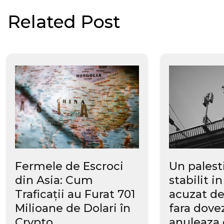
în
Related Post
articole
Fermele de Escroci
Un palest
din Asia: Cum
stabilit i
Traficații au Furat 701
acuzat de
Milioane de Dolari în
fara dovez
Crypto
anuleaza 