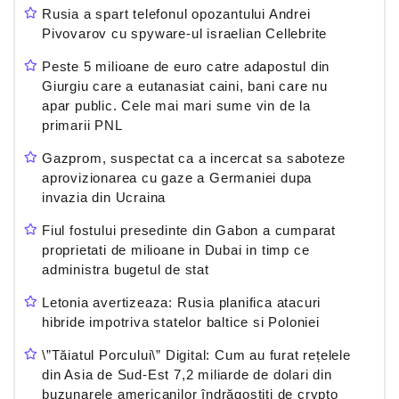
Rusia a spart telefonul opozantului Andrei
Pivovarov cu spyware-ul israelian Cellebrite
Peste 5 milioane de euro catre adapostul din
Giurgiu care a eutanasiat caini, bani care nu
apar public. Cele mai mari sume vin de la
primarii PNL
Gazprom, suspectat ca a incercat sa saboteze
aprovizionarea cu gaze a Germaniei dupa
invazia din Ucraina
Fiul fostului presedinte din Gabon a cumparat
proprietati de milioane in Dubai in timp ce
administra bugetul de stat
Letonia avertizeaza: Rusia planifica atacuri
hibride impotriva statelor baltice si Poloniei
\”Tăiatul Porcului\” Digital: Cum au furat rețelele
din Asia de Sud-Est 7,2 miliarde de dolari din
buzunarele americanilor îndrăgostiți de crypto