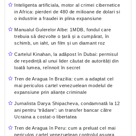
Inteligenta artificiala, motor al crimei cibernetice
in Africa: pierderi de 480 de milioane de dolari si
o industrie a fraudei in plina expansiune
Manualul Gulerelor Albe: 1MDB, fondul care
trebuia să dezvolte o țară și a cumpărat, în
schimb, un iaht, un film și un diamant roz
Cartelul Kinahan, la adăpost în Dubai: permisul
de reședință al unui lider căutat de autorități din
toată lumea, reînnoit în secret
Tren de Aragua în Brazilia: cum a adaptat cel
mai periculos cartel venezuelean modelul de
expansiune prin alianțe criminale
Jurnalista Darya Shipacheva, condamnată la 12
ani pentru ‘trădare’: un transfer bancar către
Ucraina a costat-o libertatea
Tren de Aragua în Peru: cum a preluat cel mai
periculos cartel venezuelean controlul asupra