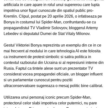
artificiala in care apare in rolul unui supererou care lupta
impotriva unor figuri cunoscute din spatiul public pro-
Kremlin. Clipul, postat pe 20 aprilie 2026, o infatiseaza pe
Bonya in costumul lui Spider-Man, confruntandu-se cu
propagandistul TV Vladimir Solovyov, bloggerul Artemy
Lebedev si deputatul Dumei de Stat Vitaly Milonov.
Gestul Viktoriei Bonya reprezinta un exemplu din ce in ce
mai frecvent al modului in care tehnologia AI este folosita
ca instrument de protest simbolic si satira politica in
contextul razboiului din Ucraina si al represiunii interne din
Rusia. Faptul ca tintele alese sunt un prezentator TV
considerat vocea propagandei oficiale, un blogger influent
si un parlamentar cunoscut pentru pozitii
ultraconservatoare sugereaza o mesaj politic bine calibrat.
Utilizarea unui personaj iconic precum Spider-Man,
protectorul celor slabi impotriva celor puternici, nu pare