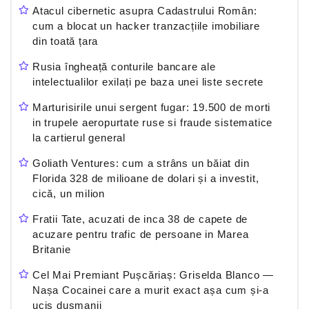
Atacul cibernetic asupra Cadastrului Român:
cum a blocat un hacker tranzacțiile imobiliare
din toată țara
Rusia îngheață conturile bancare ale
intelectualilor exilați pe baza unei liste secrete
Marturisirile unui sergent fugar: 19.500 de morti
in trupele aeropurtate ruse si fraude sistematice
la cartierul general
Goliath Ventures: cum a strâns un băiat din
Florida 328 de milioane de dolari și a investit,
cică, un milion
Fratii Tate, acuzati de inca 38 de capete de
acuzare pentru trafic de persoane in Marea
Britanie
Cel Mai Premiant Pușcăriaș: Griselda Blanco —
Nașa Cocainei care a murit exact așa cum și-a
ucis dușmanii