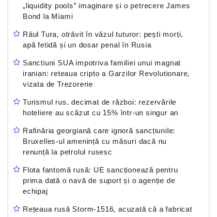
„liquidity pools” imaginare și o petrecere James
Bond la Miami
Râul Tura, otrăvit în văzul tuturor: pești morți,
apă fetidă și un dosar penal în Rusia
Sanctiuni SUA impotriva familiei unui magnat
iranian: reteaua cripto a Garzilor Revolutionare,
vizata de Trezorerie
Turismul rus, decimat de război: rezervările
hoteliere au scăzut cu 15% într-un singur an
Rafinăria georgiană care ignoră sancțiunile:
Bruxelles-ul amenință cu măsuri dacă nu
renunță la petrolul rusesc
Flota fantomă rusă: UE sancționează pentru
prima dată o navă de suport și o agenție de
echipaj
Rețeaua rusă Storm-1516, acuzată că a fabricat