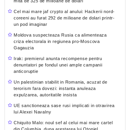
mita de 325 de milioane de dolari
Cel mai mare jaf crypto al anului: Hackerii nord-
coreeni au furat 292 de milioane de dolari printr-
un pod imaginar
Moldova suspecteaza Rusia ca alimenteaza
criza electorala in regiunea pro-Moscova
Gagauzia
Irak: premierul anunta recompense pentru
denuntatori pe fondul unei ample campanii
anticoruptie
Un palestinian stabilit in Romania, acuzat de
terorism fara dovezi: instanta anuleaza
expulzarea, autoritatile insista
UE sanctioneaza sase rusi implicati in otravirea
lui Alexei Navalny
Chiquito Malo: noul sef al celui mai mare cartel
din Columbia, dupa arestarea lui Otoniel