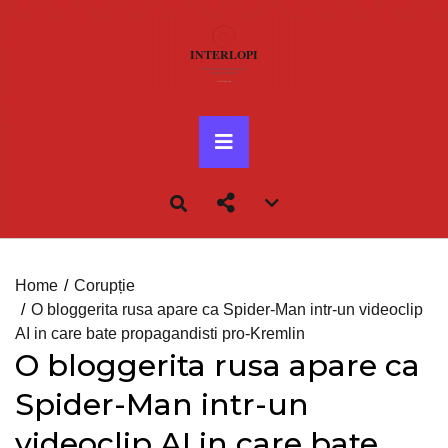
Skip
to
content
Primary
Menu
Account
menu
toggle
Home
Corupție
O bloggerita rusa apare ca Spider-Man intr-un videoclip
AI in care bate propagandisti pro-Kremlin
O bloggerita rusa apare ca
Spider-Man intr-un
videoclip AI in care bate