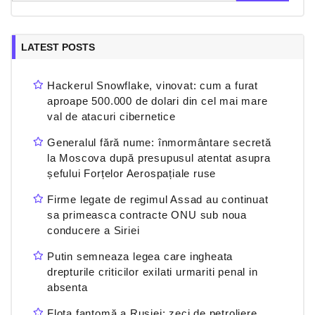
LATEST POSTS
Hackerul Snowflake, vinovat: cum a furat
aproape 500.000 de dolari din cel mai mare
val de atacuri cibernetice
Generalul fără nume: înmormântare secretă
la Moscova după presupusul atentat asupra
șefului Forțelor Aerospațiale ruse
Firme legate de regimul Assad au continuat
sa primeasca contracte ONU sub noua
conducere a Siriei
Putin semneaza legea care ingheata
drepturile criticilor exilati urmariti penal in
absenta
Flota fantomă a Rusiei: zeci de petroliere