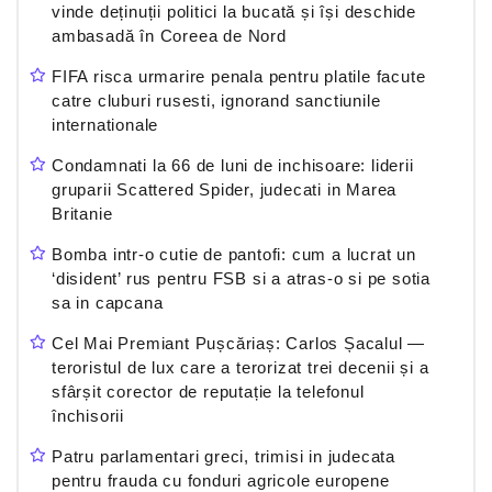
vinde deținuții politici la bucată și își deschide
ambasadă în Coreea de Nord
FIFA risca urmarire penala pentru platile facute
catre cluburi rusesti, ignorand sanctiunile
internationale
Condamnati la 66 de luni de inchisoare: liderii
gruparii Scattered Spider, judecati in Marea
Britanie
Bomba intr-o cutie de pantofi: cum a lucrat un
‘disident’ rus pentru FSB si a atras-o si pe sotia
sa in capcana
Cel Mai Premiant Pușcăriaș: Carlos Șacalul —
teroristul de lux care a terorizat trei decenii și a
sfârșit corector de reputație la telefonul
închisorii
Patru parlamentari greci, trimisi in judecata
pentru frauda cu fonduri agricole europene