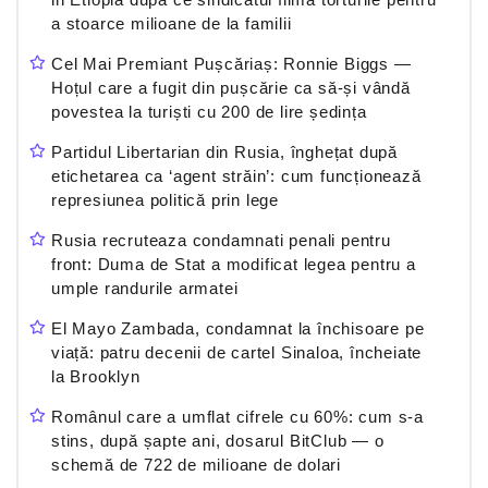
a stoarce milioane de la familii
Cel Mai Premiant Pușcăriaș: Ronnie Biggs —
Hoțul care a fugit din pușcărie ca să-și vândă
povestea la turiști cu 200 de lire ședința
Partidul Libertarian din Rusia, înghețat după
etichetarea ca ‘agent străin’: cum funcționează
represiunea politică prin lege
Rusia recruteaza condamnati penali pentru
front: Duma de Stat a modificat legea pentru a
umple randurile armatei
El Mayo Zambada, condamnat la închisoare pe
viață: patru decenii de cartel Sinaloa, încheiate
la Brooklyn
Românul care a umflat cifrele cu 60%: cum s-a
stins, după șapte ani, dosarul BitClub — o
schemă de 722 de milioane de dolari