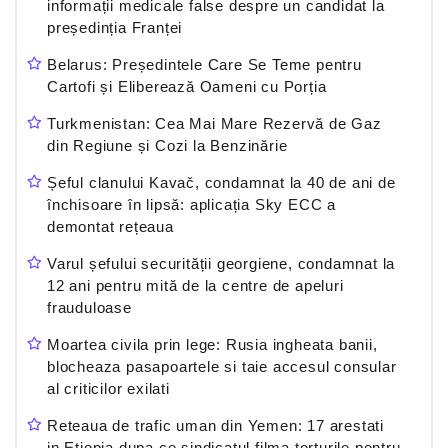
informații medicale false despre un candidat la
președinția Franței
Belarus: Președintele Care Se Teme pentru
Cartofi și Eliberează Oameni cu Porția
Turkmenistan: Cea Mai Mare Rezervă de Gaz
din Regiune și Cozi la Benzinărie
Șeful clanului Kavač, condamnat la 40 de ani de
închisoare în lipsă: aplicația Sky ECC a
demontat rețeaua
Varul șefului securității georgiene, condamnat la
12 ani pentru mită de la centre de apeluri
frauduloase
Moartea civila prin lege: Rusia ingheata banii,
blocheaza pasapoartele si taie accesul consular
al criticilor exilati
Reteaua de trafic uman din Yemen: 17 arestati
in Etiopia dupa ce sindicatul filma torturile pentru