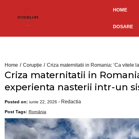
Skip
HOME
to
content
DOSARE
Home
Corupție
Criza maternitatii in Romania: ‘Ca vitele la
Criza maternitatii in Romania:
experienta nasterii intr-un s
-
Redactia
Posted on:
iunie 22, 2026
Post Tags:
România