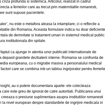
 criza profunda si sistemica. Articolul, realizat in cadrul
irecta a femeilor care au trecut prin maternitatile romanesti,
care sunt supuse pacientele.
abator’, nu este o metafora aleasa la intamplare, ci o reflectie a
nitatile din Romania. Aceasta formulare indica nu doar deficient
ntala de demnitate si tratament uman in sistemul medical public
a institutionala din spitale.
faptul ca ajunge in atentia unor publicatii internationale de
 depasit granitele dezbaterii interne. Romania se confrunta de
u media europeana, cu o migratie masiva a personalului medical
 factori care se combina intr-un tablou ingrijorator pentru femeil
 Insight, au o putere documentara aparte: ele colecteaza
a care este greu de ignorat de catre autoritati. Publicarea unui
ie creeaza o presiune suplimentara asupra institutiilor romanesti
 la nivel european despre standardele de ingrijire medicala in