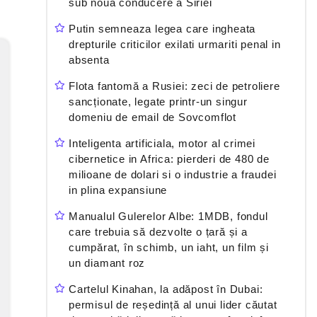
sub noua conducere a Siriei
Putin semneaza legea care ingheata
drepturile criticilor exilati urmariti penal in
absenta
Flota fantomă a Rusiei: zeci de petroliere
sancționate, legate printr-un singur
domeniu de email de Sovcomflot
Inteligenta artificiala, motor al crimei
cibernetice in Africa: pierderi de 480 de
milioane de dolari si o industrie a fraudei
in plina expansiune
Manualul Gulerelor Albe: 1MDB, fondul
care trebuia să dezvolte o țară și a
cumpărat, în schimb, un iaht, un film și
un diamant roz
Cartelul Kinahan, la adăpost în Dubai:
permisul de reședință al unui lider căutat