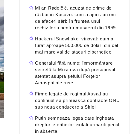
Milan Radoičić, acuzat de crime de
război în Kosovo: cum a ajuns un om
de afaceri sârb în fruntea unui
rechizitoriu pentru masacrul din 1999
Hackerul Snowflake, vinovat: cum a
furat aproape 500.000 de dolari din cel
mai mare val de atacuri cibernetice
Generalul fără nume: înmormântare
secretă la Moscova după presupusul
atentat asupra șefului Forțelor
Aerospațiale ruse
Firme legate de regimul Assad au
continuat sa primeasca contracte ONU
sub noua conducere a Siriei
Putin semneaza legea care ingheata
drepturile criticilor exilati urmariti penal
n
in absenta