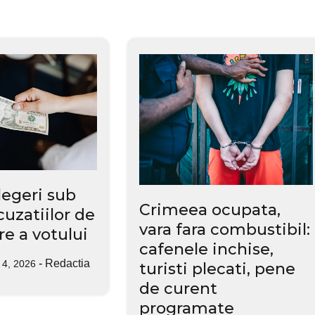
legeri sub
Crimeea ocupata,
uzatiilor de
vara fara combustibil:
e a votului
cafenele inchise,
-
Redactia
e 4, 2026
turisti plecati, pene
de curent
programate