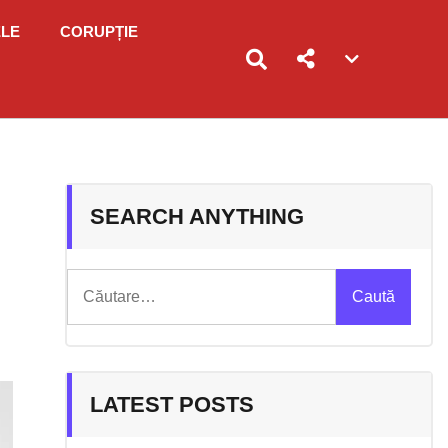
ELE
CORUPȚIE
Account
menu
toggle
SEARCH ANYTHING
Caută
după:
LATEST POSTS