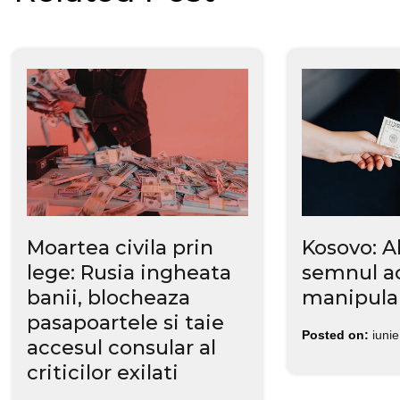
articole
Moartea civila prin
Kosovo: A
lege: Rusia ingheata
semnul ac
banii, blocheaza
manipular
pasapoartele si taie
Posted on:
iuni
accesul consular al
criticilor exilati