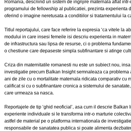
Romania, descriind un sistem de ingrijire maternala aflat intr-o
programului de fellowship al publicatiei, prezinta experienta d
oferind o imagine neretusata a conditiilor si tratamentului la 
Titlul reportajului, care face referire la expresia ‘ca vitele la 
modului in care insesi femeile isi descriu experienta in mater
de infrastructura sau lipsa de resurse, ci o problema fundame
o chestiune care depaseste simpla subfinantare si atinge cultur
Criza din maternitatile romanesti nu este un subiect nou, insa 
investigatie precum Balkan Insight semnaleaza ca problema a
ani de zile cu o mortalitate maternala ridicata comparativ c
calificat si cu o subfinantare cronica a sistemului de sanatate,
care urmeaza sa nasca.
Reportajele de tip ‘ghid neoficial’, asa cum il descrie Balkan
experiente individuale si le transforma intr-o marturie colectiv
astfel de material pe o platforma internationala de investigat
responsabile de sanatatea publica si poate alimenta dezbateri