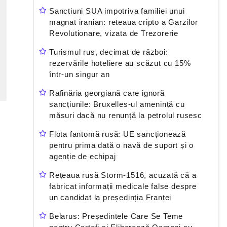
Sanctiuni SUA impotriva familiei unui
magnat iranian: reteaua cripto a Garzilor
Revolutionare, vizata de Trezorerie
Turismul rus, decimat de război:
rezervările hoteliere au scăzut cu 15%
într-un singur an
Rafinăria georgiană care ignoră
sancțiunile: Bruxelles-ul amenință cu
măsuri dacă nu renunță la petrolul rusesc
Flota fantomă rusă: UE sancționează
pentru prima dată o navă de suport și o
agenție de echipaj
Rețeaua rusă Storm-1516, acuzată că a
fabricat informații medicale false despre
un candidat la președinția Franței
Belarus: Președintele Care Se Teme