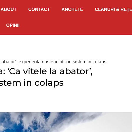
ABOUT
CONTACT
ANCHETE
CLANURI & REȚ
OPINII
 abator’, experienta nasterii intr-un sistem in colaps
 ‘Ca vitele la abator’,
istem in colaps