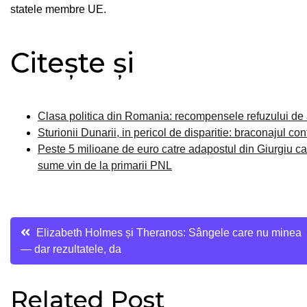
statele membre UE.
Citește și
Clasa politica din Romania: recompensele refuzului de
Sturionii Dunarii, in pericol de disparitie: braconajul con
Peste 5 milioane de euro catre adapostul din Giurgiu ca
sume vin de la primarii PNL
Navigare
Elizabeth Holmes și Theranos: Sângele care nu minea
— dar rezultatele, da
în
Related Post