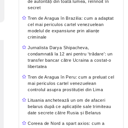
de autorități din toată lumea, reînnoit în
secret
Tren de Aragua în Brazilia: cum a adaptat
cel mai periculos cartel venezuelean
modelul de expansiune prin alianțe
criminale
Jurnalista Darya Shipacheva,
condamnată la 12 ani pentru ‘trădare’: un
transfer bancar către Ucraina a costat-o
libertatea
Tren de Aragua în Peru: cum a preluat cel
mai periculos cartel venezuelean
controlul asupra prostituției din Lima
Lituania anchetează un om de afaceri
belarus după ce aplicațiile sale trimiteau
date secrete către Rusia și Belarus
Coreea de Nord a spart axios: cum a