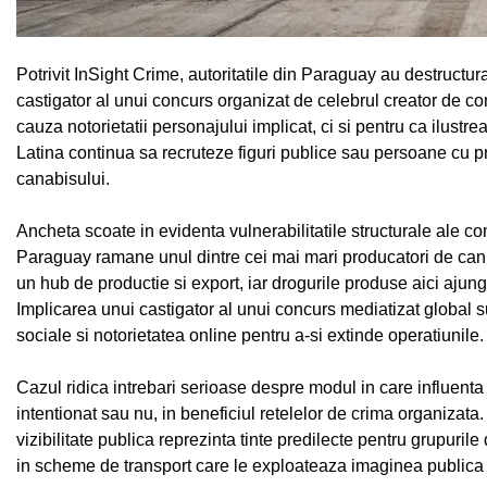
Potrivit InSight Crime, autoritatile din Paraguay au destructura
castigator al unui concurs organizat de celebrul creator de co
cauza notorietatii personajului implicat, ci si pentru ca ilustr
Latina continua sa recruteze figuri publice sau persoane cu prof
canabisului.
Ancheta scoate in evidenta vulnerabilitatile structurale ale 
Paraguay ramane unul dintre cei mai mari producatori de can
un hub de productie si export, iar drogurile produse aici ajung 
Implicarea unui castigator al unui concurs mediatizat global 
sociale si notorietatea online pentru a-si extinde operatiunile.
Cazul ridica intrebari serioase despre modul in care influenta 
intentionat sau nu, in beneficiul retelelor de crima organizata. 
vizibilitate publica reprezinta tinte predilecte pentru grupurile 
in scheme de transport care le exploateaza imaginea publica s