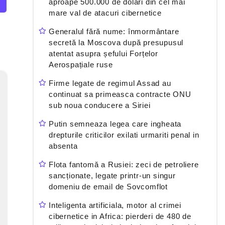
aproape 500.000 de dolari din cel mai
mare val de atacuri cibernetice
Generalul fără nume: înmormântare
secretă la Moscova după presupusul
atentat asupra șefului Forțelor
Aerospațiale ruse
Firme legate de regimul Assad au
continuat sa primeasca contracte ONU
sub noua conducere a Siriei
Putin semneaza legea care ingheata
drepturile criticilor exilati urmariti penal in
absenta
Flota fantomă a Rusiei: zeci de petroliere
sancționate, legate printr-un singur
domeniu de email de Sovcomflot
Inteligenta artificiala, motor al crimei
cibernetice in Africa: pierderi de 480 de