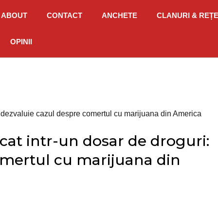
ABOUT
CONTACT
ANCHETE
CLANURI & REȚ
OPINII
ce dezvaluie cazul despre comertul cu marijuana din America
cat intr-un dosar de droguri:
omertul cu marijuana din