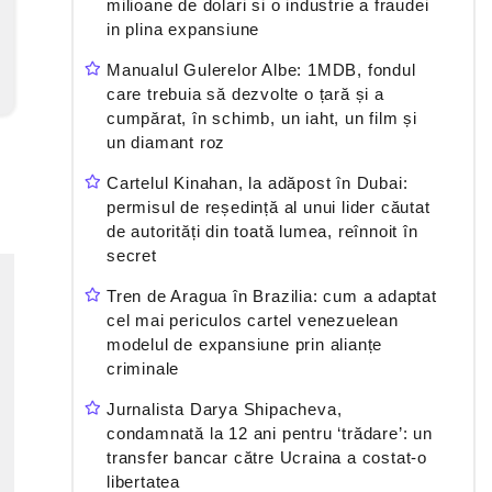
milioane de dolari si o industrie a fraudei
in plina expansiune
Manualul Gulerelor Albe: 1MDB, fondul
care trebuia să dezvolte o țară și a
cumpărat, în schimb, un iaht, un film și
un diamant roz
Cartelul Kinahan, la adăpost în Dubai:
permisul de reședință al unui lider căutat
de autorități din toată lumea, reînnoit în
secret
Tren de Aragua în Brazilia: cum a adaptat
cel mai periculos cartel venezuelean
modelul de expansiune prin alianțe
criminale
Jurnalista Darya Shipacheva,
condamnată la 12 ani pentru ‘trădare’: un
transfer bancar către Ucraina a costat-o
libertatea