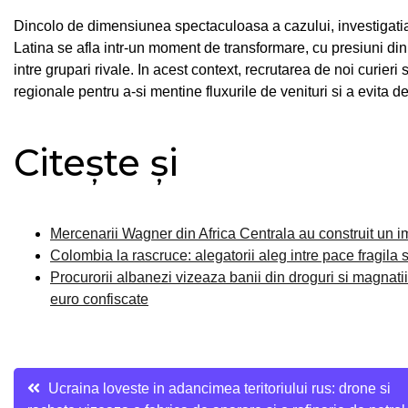
Dincolo de dimensiunea spectaculoasa a cazului, investigati
Latina se afla intr-un moment de transformare, cu presiuni din p
intre grupari rivale. In acest context, recrutarea de noi curieri 
regionale pentru a-si mentine fluxurile de venituri si a evita de
Citește și
Mercenarii Wagner din Africa Centrala au construit un im
Colombia la rascruce: alegatorii aleg intre pace fragila 
Procurorii albanezi vizeaza banii din droguri si magnati
euro confiscate
Navigare
Ucraina loveste in adancimea teritoriului rus: drone si