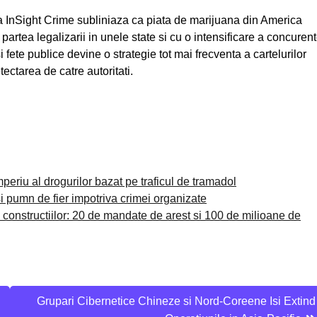
a InSight Crime subliniaza ca piata de marijuana din America
artea legalizarii in unele state si cu o intensificare a concurent
si fete publice devine o strategie tot mai frecventa a cartelurilor
tectarea de catre autoritati.
periu al drogurilor bazat pe traficul de tramadol
si pumn de fier impotriva crimei organizate
i constructiilor: 20 de mandate de arest si 100 de milioane de
Grupari Cibernetice Chineze si Nord-Coreene Isi Extind