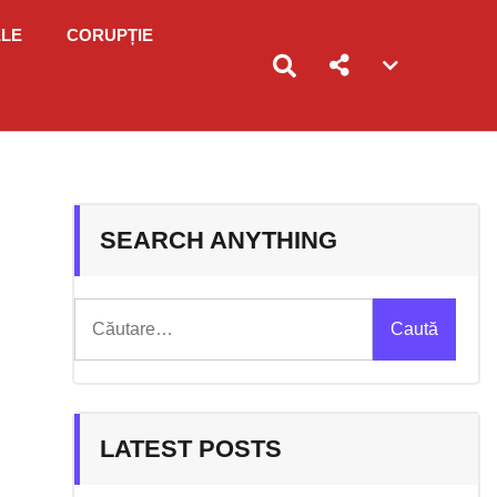
ELE
CORUPȚIE
Account
menu
toggle
SEARCH ANYTHING
Caută
după:
LATEST POSTS