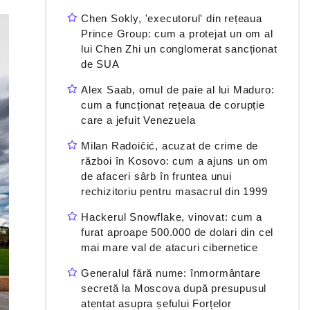
Chen Sokly, 'executorul' din rețeaua
Prince Group: cum a protejat un om al
lui Chen Zhi un conglomerat sancționat
de SUA
Alex Saab, omul de paie al lui Maduro:
cum a funcționat rețeaua de corupție
care a jefuit Venezuela
Milan Radoičić, acuzat de crime de
război în Kosovo: cum a ajuns un om
de afaceri sârb în fruntea unui
rechizitoriu pentru masacrul din 1999
Hackerul Snowflake, vinovat: cum a
furat aproape 500.000 de dolari din cel
mai mare val de atacuri cibernetice
Generalul fără nume: înmormântare
secretă la Moscova după presupusul
atentat asupra șefului Forțelor