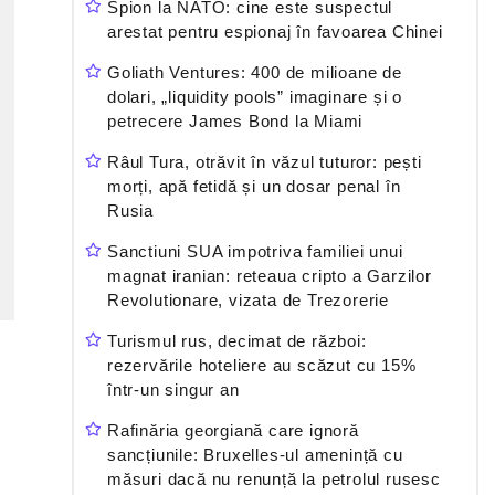
Spion la NATO: cine este suspectul
arestat pentru espionaj în favoarea Chinei
Goliath Ventures: 400 de milioane de
dolari, „liquidity pools” imaginare și o
petrecere James Bond la Miami
Râul Tura, otrăvit în văzul tuturor: pești
morți, apă fetidă și un dosar penal în
Rusia
Sanctiuni SUA impotriva familiei unui
magnat iranian: reteaua cripto a Garzilor
Revolutionare, vizata de Trezorerie
Turismul rus, decimat de război:
rezervările hoteliere au scăzut cu 15%
într-un singur an
Rafinăria georgiană care ignoră
sancțiunile: Bruxelles-ul amenință cu
măsuri dacă nu renunță la petrolul rusesc