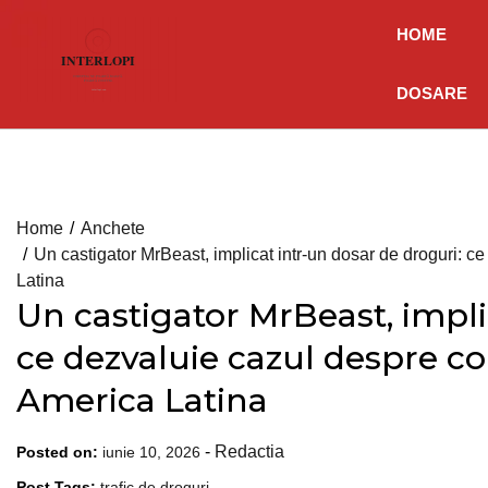
Skip
HOME
to
content
DOSARE
Home
Anchete
Un castigator MrBeast, implicat intr-un dosar de droguri: 
Latina
Un castigator MrBeast, impli
ce dezvaluie cazul despre c
America Latina
-
Redactia
Posted on:
iunie 10, 2026
Post Tags:
trafic de droguri