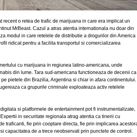
t recent o retea de trafic de marijuana in care era implicat un
ntinut MrBeast. Cazul a atras atentia internationala nu doar din
eaza modul in care retelele de distributie a drogurilor din America
il ridicat pentru a facilita transportul si comercializarea
comertului cu marijuana in regiunea latino-americana, unde
nabis din lume. Tara sud-americana functioneaza de decenii ca
pe pietele din Brazilia, Argentina si chiar in afara continentului.
sugereaza ca grupurile criminale exploateaza activ retelele
digitala si platformele de entertainment pot fi instrumentalizate,
Expertii in securitate regionala atrag atentia ca tinerii cu
de traficanti, fie prin cooptare directa, fie prin implicarea acestor
i capacitatea de a trece neobservati prin punctele de control.