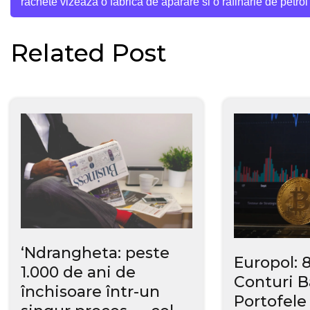
rachete vizeaza o fabrica de aparare si o rafinarie de petrol
în
Related Post
articole
‘Ndrangheta: peste
Europol: 
1.000 de ani de
Conturi B
închisoare într-un
Portofele