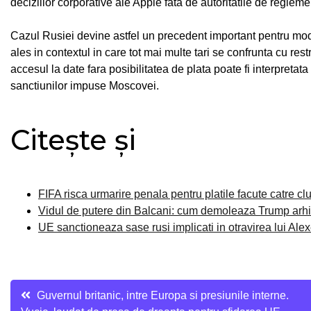
deciziilor corporative ale Apple fata de autoritatile de reglem
Cazul Rusiei devine astfel un precedent important pentru modul 
ales in contextul in care tot mai multe tari se confrunta cu res
accesul la date fara posibilitatea de plata poate fi interpretata
sanctiunilor impuse Moscovei.
Citește și
FIFA risca urmarire penala pentru platile facute catre clu
Vidul de putere din Balcani: cum demoleaza Trump arhite
UE sanctioneaza sase rusi implicati in otravirea lui Ale
Navigare
Guvernul britanic, intre Europa si presiunile interne.