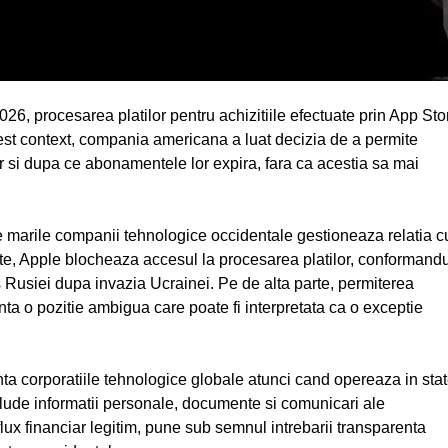
26, procesarea platilor pentru achizitiile efectuate prin App Sto
cest context, compania americana a luat decizia de a permite
iar si dupa ce abonamentele lor expira, fara ca acestia sa mai
e marile companii tehnologice occidentale gestioneaza relatia c
parte, Apple blocheaza accesul la procesarea platilor, conformand
us Rusiei dupa invazia Ucrainei. Pe de alta parte, permiterea
inta o pozitie ambigua care poate fi interpretata ca o exceptie
ta corporatiile tehnologice globale atunci cand opereaza in sta
nclude informatii personale, documente si comunicari ale
 flux financiar legitim, pune sub semnul intrebarii transparenta