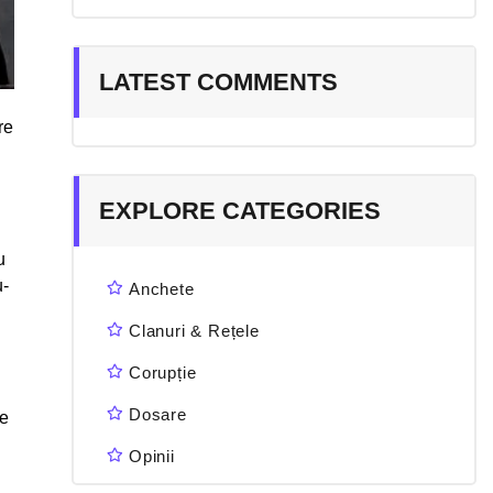
LATEST COMMENTS
re
EXPLORE CATEGORIES
u
u-
Anchete
Clanuri & Rețele
Corupție
Dosare
te
Opinii