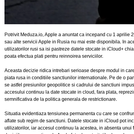
Potrivit Meduza.io, Apple a anuntat ca incepand cu 1 aprilie 20
sau alte servicii Apple in Rusia nu mai este disponibila. In a
utilizatorilor rusi sa isi pastreze datele stocate in iCloud+ ch
poata efectua plati pentru reinnoirea serviciilor.
Aceasta decizie ridica intrebari serioase despre modul in car
piata rusa in conditiile sanctiunilor internationale. Pe de o 
se astfel presiunilor geopolitice si cadrului de sanctiuni imp
accesului continuu la date stocate in cloud, fara plata, reprez
semnificativa de la politica generala de restrictionare.
Situatia evidentiaza tensiunea permanenta cu care se confrun
aflate sub regim de sanctiuni. Datele stocate in iCloud pot i
utilizatorilor, iar accesul continuu la acestea, in absenta unui