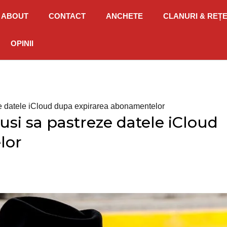
ABOUT
CONTACT
ANCHETE
CLANURI & REȚ
OPINII
eze datele iCloud dupa expirarea abonamentelor
rusi sa pastreze datele iCloud
lor