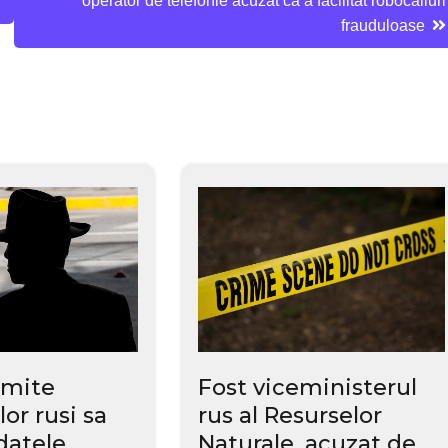
operator de telefonie acuzat ca a facilitat robocalluri
frauduloase
rmite
Fost viceministerul
lor rusi sa
rus al Resurselor
datele
Naturale, acuzat de