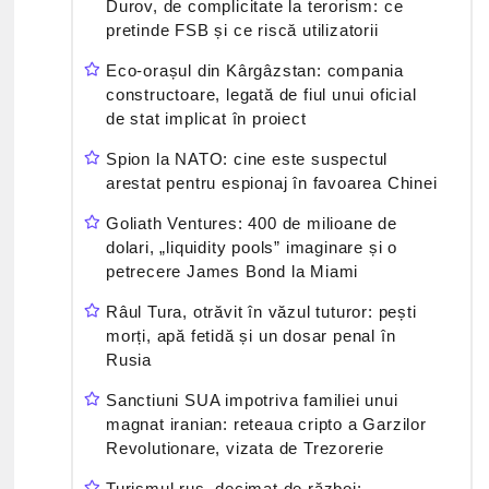
Durov, de complicitate la terorism: ce
pretinde FSB și ce riscă utilizatorii
Eco-orașul din Kârgâzstan: compania
constructoare, legată de fiul unui oficial
de stat implicat în proiect
Spion la NATO: cine este suspectul
arestat pentru espionaj în favoarea Chinei
Goliath Ventures: 400 de milioane de
dolari, „liquidity pools” imaginare și o
petrecere James Bond la Miami
Râul Tura, otrăvit în văzul tuturor: pești
morți, apă fetidă și un dosar penal în
Rusia
Sanctiuni SUA impotriva familiei unui
magnat iranian: reteaua cripto a Garzilor
Revolutionare, vizata de Trezorerie
Turismul rus, decimat de război: