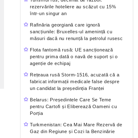
rezervările hoteliere au scăzut cu 15%
într-un singur an
Rafinăria georgiană care ignoră
sancțiunile: Bruxelles-ul amenință cu
măsuri dacă nu renunță la petrolul rusesc
Flota fantomă rusă: UE sancționează
pentru prima dată o navă de suport și o
agenție de echipaj
Rețeaua rusă Storm-1516, acuzată că a
fabricat informații medicale false despre
un candidat la președinția Franței
Belarus: Președintele Care Se Teme
pentru Cartofi și Eliberează Oameni cu
Porția
Turkmenistan: Cea Mai Mare Rezervă de
Gaz din Regiune și Cozi la Benzinărie