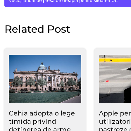
Vucic, laudat de presa de dreapta pentru sfidarea UE
în
articole
Related Post
Cehia adopta o lege
Apple pe
timida privind
utilizatori
detinerea de arme,
pastreze 