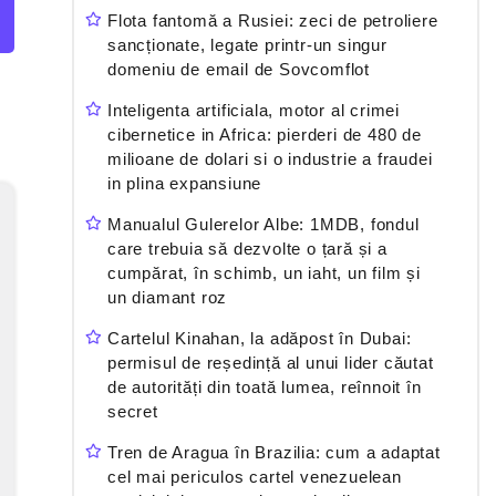
Flota fantomă a Rusiei: zeci de petroliere
sancționate, legate printr-un singur
domeniu de email de Sovcomflot
Inteligenta artificiala, motor al crimei
cibernetice in Africa: pierderi de 480 de
milioane de dolari si o industrie a fraudei
in plina expansiune
Manualul Gulerelor Albe: 1MDB, fondul
care trebuia să dezvolte o țară și a
cumpărat, în schimb, un iaht, un film și
un diamant roz
Cartelul Kinahan, la adăpost în Dubai:
permisul de reședință al unui lider căutat
de autorități din toată lumea, reînnoit în
secret
Tren de Aragua în Brazilia: cum a adaptat
cel mai periculos cartel venezuelean