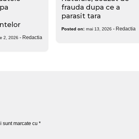
upa
frauda dupa ce a
parasit tara
telor
-
Redactia
Posted on:
mai 13, 2026
-
Redactia
ie 2, 2026
ii sunt marcate cu
*