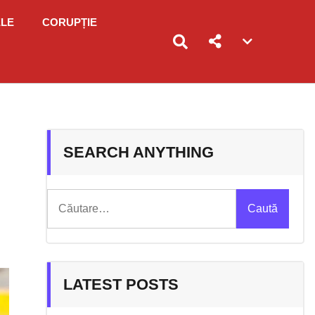
ELE
CORUPȚIE
Account
menu
toggle
SEARCH ANYTHING
Caută
după:
LATEST POSTS