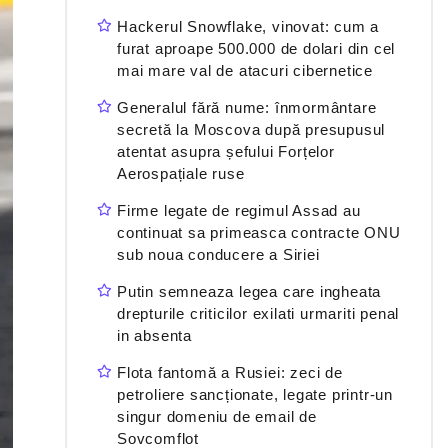
Hackerul Snowflake, vinovat: cum a
furat aproape 500.000 de dolari din cel
mai mare val de atacuri cibernetice
Generalul fără nume: înmormântare
secretă la Moscova după presupusul
atentat asupra șefului Forțelor
Aerospațiale ruse
Firme legate de regimul Assad au
continuat sa primeasca contracte ONU
sub noua conducere a Siriei
Putin semneaza legea care ingheata
drepturile criticilor exilati urmariti penal
in absenta
Flota fantomă a Rusiei: zeci de
petroliere sancționate, legate printr-un
singur domeniu de email de
Sovcomflot