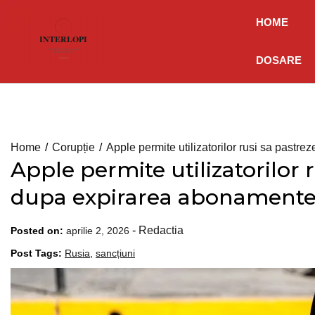
Skip
HOME
to
content
DOSARE
Home
Corupție
Apple permite utilizatorilor rusi sa pastr
Apple permite utilizatorilor 
dupa expirarea abonamente
-
Redactia
Posted on:
aprilie 2, 2026
Post Tags:
Rusia
,
sancțiuni