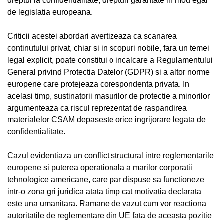
dreptul la confidentialitate, drepturi garantate in mod egal
de legislatia europeana.
Criticii acestei abordari avertizeaza ca scanarea
continutului privat, chiar si in scopuri nobile, fara un temei
legal explicit, poate constitui o incalcare a Regulamentului
General privind Protectia Datelor (GDPR) si a altor norme
europene care protejeaza corespondenta privata. In
acelasi timp, sustinatorii masurilor de protectie a minorilor
argumenteaza ca riscul reprezentat de raspandirea
materialelor CSAM depaseste orice ingrijorare legata de
confidentialitate.
Cazul evidentiaza un conflict structural intre reglementarile
europene si puterea operationala a marilor corporatii
tehnologice americane, care par dispuse sa functioneze
intr-o zona gri juridica atata timp cat motivatia declarata
este una umanitara. Ramane de vazut cum vor reactiona
autoritatile de reglementare din UE fata de aceasta pozitie