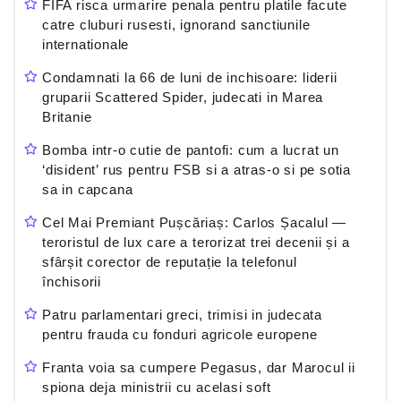
FIFA risca urmarire penala pentru platile facute
catre cluburi rusesti, ignorand sanctiunile
internationale
Condamnati la 66 de luni de inchisoare: liderii
gruparii Scattered Spider, judecati in Marea
Britanie
Bomba intr-o cutie de pantofi: cum a lucrat un
‘disident’ rus pentru FSB si a atras-o si pe sotia
sa in capcana
Cel Mai Premiant Pușcăriaș: Carlos Șacalul —
teroristul de lux care a terorizat trei decenii și a
sfârșit corector de reputație la telefonul
închisorii
Patru parlamentari greci, trimisi in judecata
pentru frauda cu fonduri agricole europene
Franta voia sa cumpere Pegasus, dar Marocul ii
spiona deja ministrii cu acelasi soft