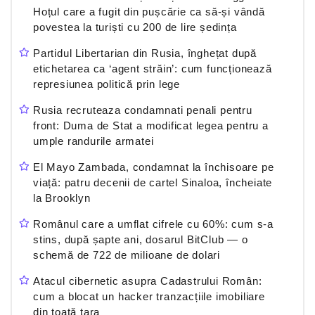
Hoțul care a fugit din pușcărie ca să-și vândă
povestea la turiști cu 200 de lire ședința
Partidul Libertarian din Rusia, înghețat după
etichetarea ca ‘agent străin’: cum funcționează
represiunea politică prin lege
Rusia recruteaza condamnati penali pentru
front: Duma de Stat a modificat legea pentru a
umple randurile armatei
El Mayo Zambada, condamnat la închisoare pe
viață: patru decenii de cartel Sinaloa, încheiate
la Brooklyn
Românul care a umflat cifrele cu 60%: cum s-a
stins, după șapte ani, dosarul BitClub — o
schemă de 722 de milioane de dolari
Atacul cibernetic asupra Cadastrului Român:
cum a blocat un hacker tranzacțiile imobiliare
din toată țara