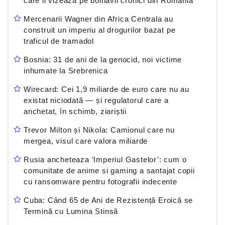
care ii vizeaza pe bolnavii cronici din Romania
Mercenarii Wagner din Africa Centrala au
construit un imperiu al drogurilor bazat pe
traficul de tramadol
Bosnia: 31 de ani de la genocid, noi victime
inhumate la Srebrenica
Wirecard: Cei 1,9 miliarde de euro care nu au
existat niciodată — și regulatorul care a
anchetat, în schimb, ziariștii
Trevor Milton și Nikola: Camionul care nu
mergea, visul care valora miliarde
Rusia ancheteaza ‘Imperiul Gastelor’: cum o
comunitate de anime si gaming a santajat copii
cu ransomware pentru fotografii indecente
Cuba: Când 65 de Ani de Rezistență Eroică se
Termină cu Lumina Stinsă