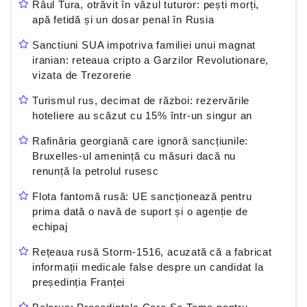
Râul Tura, otrăvit în văzul tuturor: pești morți,
apă fetidă și un dosar penal în Rusia
Sanctiuni SUA impotriva familiei unui magnat
iranian: reteaua cripto a Garzilor Revolutionare,
vizata de Trezorerie
Turismul rus, decimat de război: rezervările
hoteliere au scăzut cu 15% într-un singur an
Rafinăria georgiană care ignoră sancțiunile:
Bruxelles-ul amenință cu măsuri dacă nu
renunță la petrolul rusesc
Flota fantomă rusă: UE sancționează pentru
prima dată o navă de suport și o agenție de
echipaj
Rețeaua rusă Storm-1516, acuzată că a fabricat
informații medicale false despre un candidat la
președinția Franței