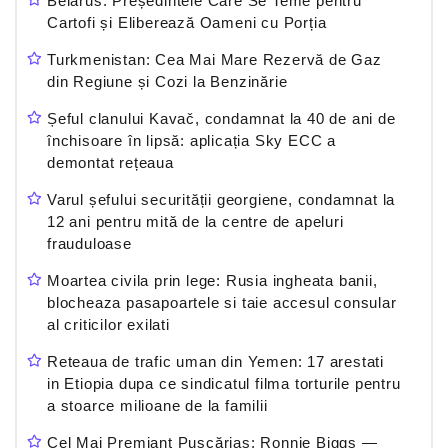
Belarus: Președintele Care Se Teme pentru
Cartofi și Eliberează Oameni cu Porția
Turkmenistan: Cea Mai Mare Rezervă de Gaz
din Regiune și Cozi la Benzinărie
Șeful clanului Kavač, condamnat la 40 de ani de
închisoare în lipsă: aplicația Sky ECC a
demontat rețeaua
Varul șefului securității georgiene, condamnat la
12 ani pentru mită de la centre de apeluri
frauduloase
Moartea civila prin lege: Rusia ingheata banii,
blocheaza pasapoartele si taie accesul consular
al criticilor exilati
Reteaua de trafic uman din Yemen: 17 arestati
in Etiopia dupa ce sindicatul filma torturile pentru
a stoarce milioane de la familii
Cel Mai Premiant Pușcăriaș: Ronnie Biggs —