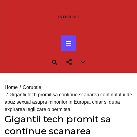
Skip
to
content
Primary
Menu
Account
menu
toggle
Home
Corupție
Gigantii tech promit sa continue scanarea continutului de
abuz sexual asupra minorilor in Europa, chiar si dupa
expirarea legii care o permitea
Gigantii tech promit sa
continue scanarea