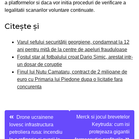
a platformelor si daca vor initia proceduri de verificare a
legalitatii scanarilor voluntare continuate.
Citește și
Varul șefului securității georgiene, condamnat la 12
ani pentru mită de la centre de apeluri frauduloase
Fostul star al fotbalului croat Dario Simic, arestat intr-
un dosar de coruptie
Finul lui Nutu Camataru, contract de 2 milioane de
euro cu Primaria lui Piedone dupa o licitatie fara
concurenta
Navigare
Merck si jocul brevetelor
Drone ucrainene
Keytruda: cum isi
lovesc infrastructura
în
protejeaza gigantii
petroliera rusa: incendiu