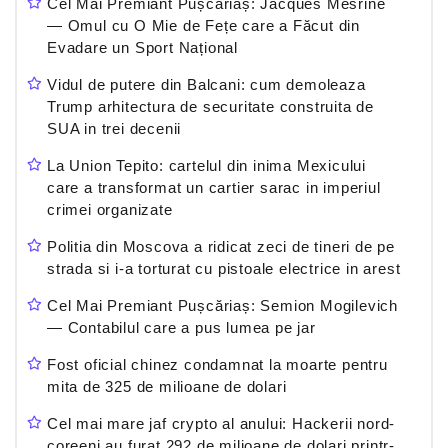
Cel Mai Premiant Pușcăriaș: Jacques Mesrine
— Omul cu O Mie de Fețe care a Făcut din
Evadare un Sport Național
Vidul de putere din Balcani: cum demoleaza
Trump arhitectura de securitate construita de
SUA in trei decenii
La Union Tepito: cartelul din inima Mexicului
care a transformat un cartier sarac in imperiul
crimei organizate
Politia din Moscova a ridicat zeci de tineri de pe
strada si i-a torturat cu pistoale electrice in arest
Cel Mai Premiant Pușcăriaș: Semion Mogilevich
— Contabilul care a pus lumea pe jar
Fost oficial chinez condamnat la moarte pentru
mita de 325 de milioane de dolari
Cel mai mare jaf crypto al anului: Hackerii nord-
coreeni au furat 292 de milioane de dolari printr-