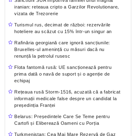
Sanctiuni SUA impotriva familiei unui magnat
iranian: reteaua cripto a Garzilor Revolutionare,
vizata de Trezorerie
Turismul rus, decimat de război: rezervările
hoteliere au scăzut cu 15% într-un singur an
Rafinăria georgiană care ignoră sancțiunile:
Bruxelles-ul amenință cu măsuri dacă nu
renunță la petrolul rusesc
Flota fantomă rusă: UE sancționează pentru
prima dată o navă de suport și o agenție de
echipaj
Rețeaua rusă Storm-1516, acuzată că a fabricat
informații medicale false despre un candidat la
președinția Franței
Belarus: Președintele Care Se Teme pentru
Cartofi și Eliberează Oameni cu Porția
Turkmenistan: Cea Mai Mare Rezervă de Gaz