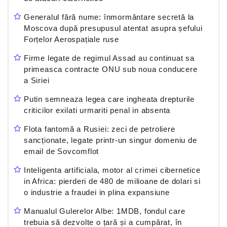
Generalul fără nume: înmormântare secretă la
Moscova după presupusul atentat asupra șefului
Forțelor Aerospațiale ruse
Firme legate de regimul Assad au continuat sa
primeasca contracte ONU sub noua conducere
a Siriei
Putin semneaza legea care ingheata drepturile
criticilor exilati urmariti penal in absenta
Flota fantomă a Rusiei: zeci de petroliere
sancționate, legate printr-un singur domeniu de
email de Sovcomflot
Inteligenta artificiala, motor al crimei cibernetice
in Africa: pierderi de 480 de milioane de dolari si
o industrie a fraudei in plina expansiune
Manualul Gulerelor Albe: 1MDB, fondul care
trebuia să dezvolte o țară și a cumpărat, în