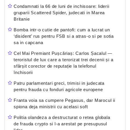
Condamnati la 66 de luni de inchisoare: liderii
gruparii Scattered Spider, judecati in Marea
Britanie
Bomba intr-o cutie de pantofi: cum a lucrat un
‘disident’ rus pentru FSB si a atras-o si pe sotia
sa in capcana
Cel Mai Premiant Pușcăriaș: Carlos Șacalul —
teroristul de lux care a terorizat trei decenii și a
sfârșit corector de reputație la telefonul
închisorii
Patru parlamentari greci, trimisi in judecata
pentru frauda cu fonduri agricole europene
Franta voia sa cumpere Pegasus, dar Marocul ii
spiona deja ministrii cu acelasi soft
Politia olandeza a destructurat o retea globala
de frauda crypto si l-a arestat pe presupusul