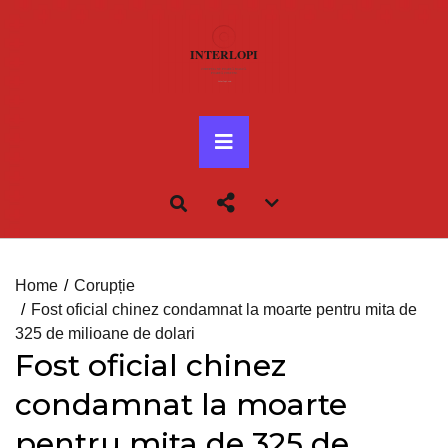
Skip
to
content
Primary
Menu
Account
menu
toggle
Home
Corupție
Fost oficial chinez condamnat la moarte pentru mita de
325 de milioane de dolari
Fost oficial chinez
condamnat la moarte
pentru mita de 325 de