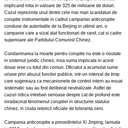
implicand mita in valoare de 325 de milioane de dolari.
Cazul reprezinta unul dintre cele mai mari scandaluri de
coruptie instrumentate in cadrul campaniei anticoruptie
conduse de autoritatile de la Beijing in ultimii ani, o
campanie care a vizat atat functionari de rand, cat si cadre
superioare ale Partidului Comunist Chinez.
Condamnarea la moarte pentru coruptie nu este o noutate
in sistemul juridic chinez, insa suma implicata in acest
dosar iese cu totul din comun. Oficialul a acumulat sume
uriase prin abuzul functiei publice, intr-un interval de timp
care sugereaza ca mecanismele de control intern au esuat
sistematic sau au fost deliberat neutralizate. Astfel de
cazuri ridica intrebari serioase despre cat de profund este
inradacinat fenomenul coruptiei in structurile statului
chinez, in ciuda retoricii oficiale de toleranta zero.
Campania anticoruptie a presedintelui Xi Jinping, lansata