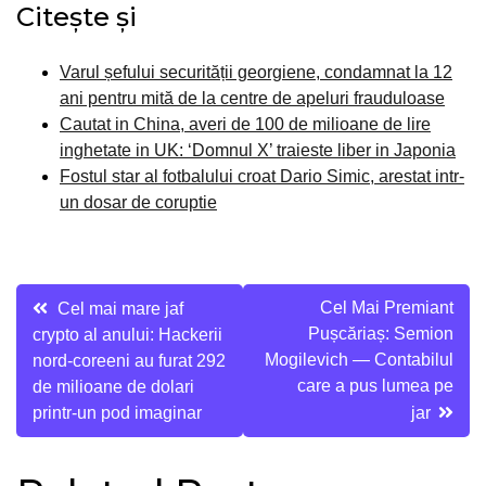
Citește și
Varul șefului securității georgiene, condamnat la 12
ani pentru mită de la centre de apeluri frauduloase
Cautat in China, averi de 100 de milioane de lire
inghetate in UK: ‘Domnul X’ traieste liber in Japonia
Fostul star al fotbalului croat Dario Simic, arestat intr-
un dosar de coruptie
Navigare
Cel Mai Premiant
Cel mai mare jaf
Pușcăriaș: Semion
crypto al anului: Hackerii
în
Mogilevich — Contabilul
nord-coreeni au furat 292
articole
care a pus lumea pe
de milioane de dolari
printr-un pod imaginar
jar