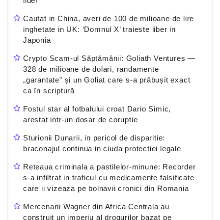
lider
Cautat in China, averi de 100 de milioane de lire
inghetate in UK: ‘Domnul X’ traieste liber in
Japonia
Crypto Scam-ul Săptămânii: Goliath Ventures —
328 de milioane de dolari, randamente
„garantate” și un Goliat care s-a prăbușit exact
ca în scriptură
Fostul star al fotbalului croat Dario Simic,
arestat intr-un dosar de coruptie
Sturionii Dunarii, in pericol de disparitie:
braconajul continua in ciuda protectiei legale
Reteaua criminala a pastilelor-minune: Recorder
s-a infiltrat in traficul cu medicamente falsificate
care ii vizeaza pe bolnavii cronici din Romania
Mercenarii Wagner din Africa Centrala au
construit un imperiu al drogurilor bazat pe