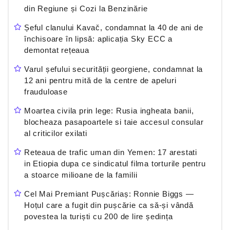
din Regiune și Cozi la Benzinărie
Șeful clanului Kavač, condamnat la 40 de ani de
închisoare în lipsă: aplicația Sky ECC a
demontat rețeaua
Varul șefului securității georgiene, condamnat la
12 ani pentru mită de la centre de apeluri
frauduloase
Moartea civila prin lege: Rusia ingheata banii,
blocheaza pasapoartele si taie accesul consular
al criticilor exilati
Reteaua de trafic uman din Yemen: 17 arestati
in Etiopia dupa ce sindicatul filma torturile pentru
a stoarce milioane de la familii
Cel Mai Premiant Pușcăriaș: Ronnie Biggs —
Hoțul care a fugit din pușcărie ca să-și vândă
povestea la turiști cu 200 de lire ședința