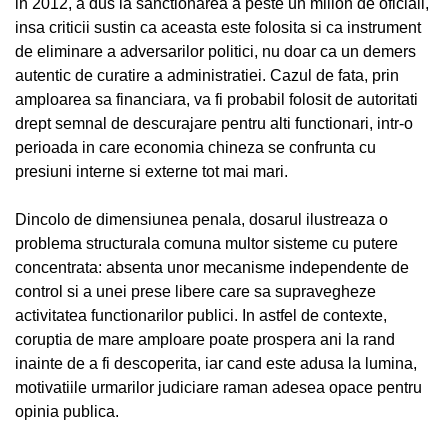
in 2012, a dus la sanctionarea a peste un milion de oficiali,
insa criticii sustin ca aceasta este folosita si ca instrument
de eliminare a adversarilor politici, nu doar ca un demers
autentic de curatire a administratiei. Cazul de fata, prin
amploarea sa financiara, va fi probabil folosit de autoritati
drept semnal de descurajare pentru alti functionari, intr-o
perioada in care economia chineza se confrunta cu
presiuni interne si externe tot mai mari.
Dincolo de dimensiunea penala, dosarul ilustreaza o
problema structurala comuna multor sisteme cu putere
concentrata: absenta unor mecanisme independente de
control si a unei prese libere care sa supravegheze
activitatea functionarilor publici. In astfel de contexte,
coruptia de mare amploare poate prospera ani la rand
inainte de a fi descoperita, iar cand este adusa la lumina,
motivatiile urmarilor judiciare raman adesea opace pentru
opinia publica.