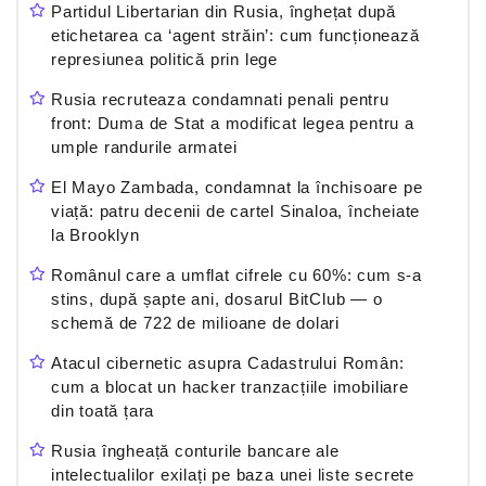
Partidul Libertarian din Rusia, înghețat după
etichetarea ca ‘agent străin’: cum funcționează
represiunea politică prin lege
Rusia recruteaza condamnati penali pentru
front: Duma de Stat a modificat legea pentru a
umple randurile armatei
El Mayo Zambada, condamnat la închisoare pe
viață: patru decenii de cartel Sinaloa, încheiate
la Brooklyn
Românul care a umflat cifrele cu 60%: cum s-a
stins, după șapte ani, dosarul BitClub — o
schemă de 722 de milioane de dolari
Atacul cibernetic asupra Cadastrului Român:
cum a blocat un hacker tranzacțiile imobiliare
din toată țara
Rusia îngheață conturile bancare ale
intelectualilor exilați pe baza unei liste secrete