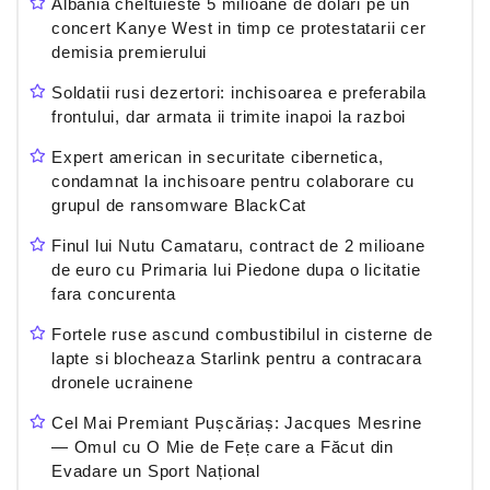
Albania cheltuieste 5 milioane de dolari pe un
concert Kanye West in timp ce protestatarii cer
demisia premierului
Soldatii rusi dezertori: inchisoarea e preferabila
frontului, dar armata ii trimite inapoi la razboi
Expert american in securitate cibernetica,
condamnat la inchisoare pentru colaborare cu
grupul de ransomware BlackCat
Finul lui Nutu Camataru, contract de 2 milioane
de euro cu Primaria lui Piedone dupa o licitatie
fara concurenta
Fortele ruse ascund combustibilul in cisterne de
lapte si blocheaza Starlink pentru a contracara
dronele ucrainene
Cel Mai Premiant Pușcăriaș: Jacques Mesrine
— Omul cu O Mie de Fețe care a Făcut din
Evadare un Sport Național