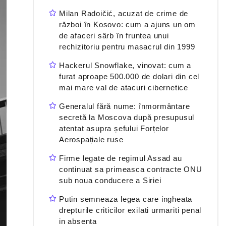
Milan Radoičić, acuzat de crime de
război în Kosovo: cum a ajuns un om
de afaceri sârb în fruntea unui
rechizitoriu pentru masacrul din 1999
Hackerul Snowflake, vinovat: cum a
furat aproape 500.000 de dolari din cel
mai mare val de atacuri cibernetice
Generalul fără nume: înmormântare
secretă la Moscova după presupusul
atentat asupra șefului Forțelor
Aerospațiale ruse
Firme legate de regimul Assad au
continuat sa primeasca contracte ONU
sub noua conducere a Siriei
Putin semneaza legea care ingheata
drepturile criticilor exilati urmariti penal
in absenta