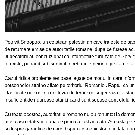
Potrivit Snoop.ro, un cetatean palestinian care traieste de sa
de returnare emise de autoritatile romane, dupa ce fusese acu
Judecatorii au concluzionat ca informatiile furnizate de Servic
teroriste, punand sub semnul intrebarii temeiurile pe care s-a
Cazul ridica probleme serioase legate de modul in care informa
persoanelor straine aflate pe teritoriul Romaniei. Faptul ca un
clasificate nu sustin concluzia de terorism, sugereaza ca stand
insuficient de riguroase atunci cand sunt supuse controlului j
Cu toate acestea, autoritatile romane nu au renuntat la demer
aceluiasi cetatean, dupa ce prima a fost anulata. Aceasta persi
si despre garantiile de care dispun cetatenii straini in fata un