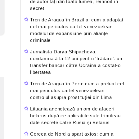
de autorități din toată lumea, reînnoit în
secret
Tren de Aragua în Brazilia: cum a adaptat
cel mai periculos cartel venezuelean
modelul de expansiune prin alianțe
criminale
Jurnalista Darya Shipacheva,
condamnată la 12 ani pentru ‘trădare’: un
transfer bancar către Ucraina a costat-o
libertatea
Tren de Aragua în Peru: cum a preluat cel
mai periculos cartel venezuelean
controlul asupra prostituției din Lima
Lituania anchetează un om de afaceri
belarus după ce aplicațiile sale trimiteau
date secrete către Rusia și Belarus
Coreea de Nord a spart axios: cum a