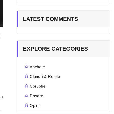
LATEST COMMENTS
i
EXPLORE CATEGORIES
Anchete
Clanuri & Rețele
Corupție
Dosare
va
Opinii
a