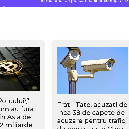
fondul unei ample campanii anticoruptie
Porcului\”
Fratii Tate, acuzati de
Cum au furat
inca 38 de capete de
in Asia de
acuzare pentru trafic
,2 miliarde
de persoane in Marea