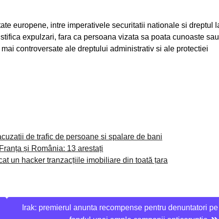
ate europene, intre imperativele securitatii nationale si dreptul l
justifica expulzari, fara ca persoana vizata sa poata cunoaste sau
mai controversate ale dreptului administrativ si ale protectiei
acuzatii de trafic de persoane si spalare de bani
 Franța și România: 13 arestați
 un hacker tranzacțiile imobiliare din toată țara
Irak: premierul anunta recompense pentru denuntatori pe