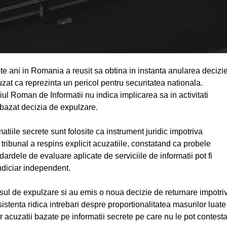
pte ani in Romania a reusit sa obtina in instanta anularea decizie
zat ca reprezinta un pericol pentru securitatea nationala.
iul Roman de Informatii nu indica implicarea sa in activitati
 bazat decizia de expulzare.
tiile secrete sunt folosite ca instrument juridic impotriva
 tribunal a respins explicit acuzatiile, constatand ca probele
ardele de evaluare aplicate de serviciile de informatii pot fi
udiciar independent.
sul de expulzare si au emis o noua decizie de returnare impotri
stenta ridica intrebari despre proportionalitatea masurilor luate
or acuzatii bazate pe informatii secrete pe care nu le pot contest