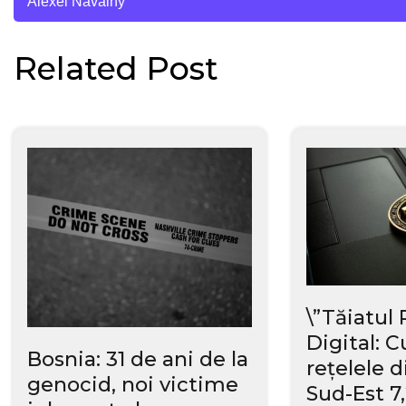
Alexei Navalny
în
Related Post
articole
\”Tăiatul 
Digital: 
Bosnia: 31 de ani de la
rețelele d
genocid, noi victime
Sud-Est 7