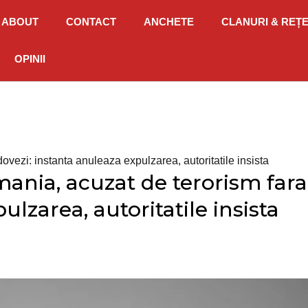
ABOUT
CONTACT
ANCHETE
CLANURI & REȚ
OPINII
dovezi: instanta anuleaza expulzarea, autoritatile insista
mania, acuzat de terorism fara
ulzarea, autoritatile insista