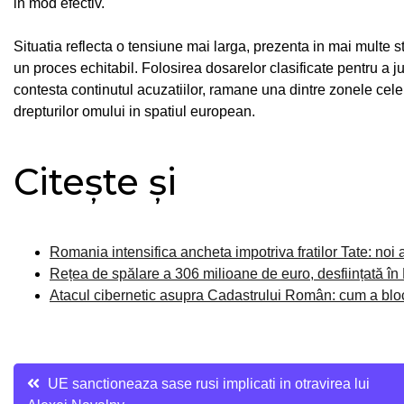
in mod efectiv.
Situatia reflecta o tensiune mai larga, prezenta in mai multe st
un proces echitabil. Folosirea dosarelor clasificate pentru a 
contesta continutul acuzatiilor, ramane una dintre zonele cele 
drepturilor omului in spatiul european.
Citește și
Romania intensifica ancheta impotriva fratilor Tate: noi 
Rețea de spălare a 306 milioane de euro, desființată în
Atacul cibernetic asupra Cadastrului Român: cum a blocat
Navigare
UE sanctioneaza sase rusi implicati in otravirea lui