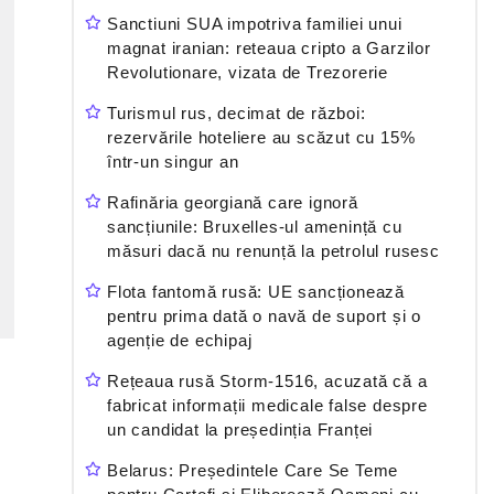
Sanctiuni SUA impotriva familiei unui
magnat iranian: reteaua cripto a Garzilor
Revolutionare, vizata de Trezorerie
Turismul rus, decimat de război:
rezervările hoteliere au scăzut cu 15%
într-un singur an
Rafinăria georgiană care ignoră
sancțiunile: Bruxelles-ul amenință cu
măsuri dacă nu renunță la petrolul rusesc
Flota fantomă rusă: UE sancționează
pentru prima dată o navă de suport și o
agenție de echipaj
Rețeaua rusă Storm-1516, acuzată că a
fabricat informații medicale false despre
un candidat la președinția Franței
Belarus: Președintele Care Se Teme