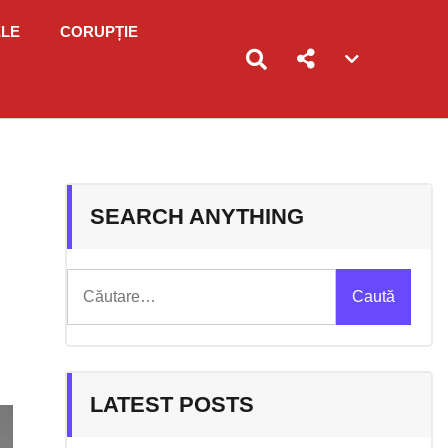
ELE
CORUPȚIE
Account
menu
toggle
SEARCH ANYTHING
Caută
după:
LATEST POSTS