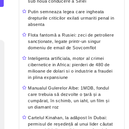
sub noua conducere a Siriei
Putin semneaza legea care ingheata
drepturile criticilor exilati urmariti penal in
absenta
Flota fantomă a Rusiei: zeci de petroliere
sancționate, legate printr-un singur
domeniu de email de Sovcomflot
Inteligenta artificiala, motor al crimei
cibernetice in Africa: pierderi de 480 de
milioane de dolari si o industrie a fraudei
in plina expansiune
Manualul Gulerelor Albe: 1MDB, fondul
care trebuia să dezvolte o țară și a
cumpărat, în schimb, un iaht, un film și
un diamant roz
Cartelul Kinahan, la adăpost în Dubai:
permisul de reședință al unui lider căutat