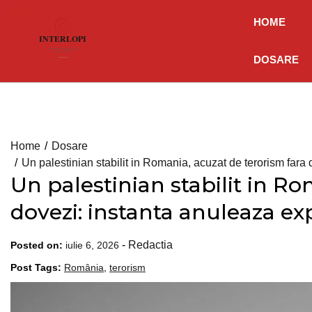
Skip
HOME
to
content
DOSARE
Home
Dosare
Un palestinian stabilit in Romania, acuzat de terorism fara 
Un palestinian stabilit in Ro
dovezi: instanta anuleaza exp
-
Redactia
Posted on:
iulie 6, 2026
Post Tags:
România
,
terorism