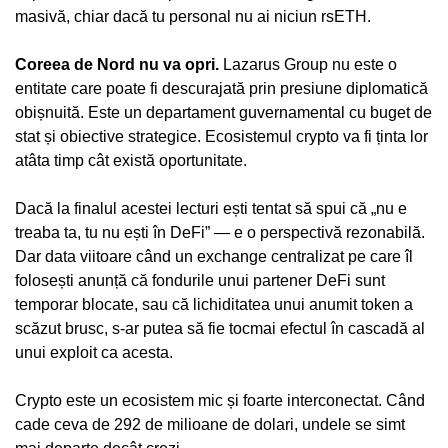
masivă, chiar dacă tu personal nu ai niciun rsETH.
Coreea de Nord nu va opri.
Lazarus Group nu este o
entitate care poate fi descurajată prin presiune diplomatică
obișnuită. Este un departament guvernamental cu buget de
stat și obiective strategice. Ecosistemul crypto va fi ținta lor
atâta timp cât există oportunitate.
Dacă la finalul acestei lecturi ești tentat să spui că „nu e
treaba ta, tu nu ești în DeFi” — e o perspectivă rezonabilă.
Dar data viitoare când un exchange centralizat pe care îl
folosești anunță că fondurile unui partener DeFi sunt
temporar blocate, sau că lichiditatea unui anumit token a
scăzut brusc, s-ar putea să fie tocmai efectul în cascadă al
unui exploit ca acesta.
Crypto este un ecosistem mic și foarte interconectat. Când
cade ceva de 292 de milioane de dolari, undele se simt