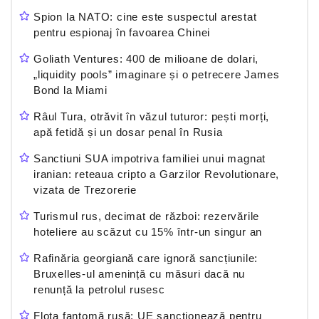
Spion la NATO: cine este suspectul arestat
pentru espionaj în favoarea Chinei
Goliath Ventures: 400 de milioane de dolari,
„liquidity pools” imaginare și o petrecere James
Bond la Miami
Râul Tura, otrăvit în văzul tuturor: pești morți,
apă fetidă și un dosar penal în Rusia
Sanctiuni SUA impotriva familiei unui magnat
iranian: reteaua cripto a Garzilor Revolutionare,
vizata de Trezorerie
Turismul rus, decimat de război: rezervările
hoteliere au scăzut cu 15% într-un singur an
Rafinăria georgiană care ignoră sancțiunile:
Bruxelles-ul amenință cu măsuri dacă nu
renunță la petrolul rusesc
Flota fantomă rusă: UE sancționează pentru