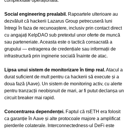
complexitate operațională.
Social engineering prealabil.
Rapoartele ulterioare au
dezvăluit că hackerii Lazarus Group petrecuseră luni
întregi în faza de recunoaștere, inclusiv prin contact direct
cu angajați KelpDAO sub pretextul unor oferte de muncă
sau parteneriate. Aceasta este o tactică consacrată a
grupului — extragerea de credențiale sau informații de
infrastructură prin inginerie socială înainte de atac.
Lipsa unui sistem de monitorizare în timp real.
Atacul a
durat suficient de mult pentru ca hackerii să execute și a
doua fază (Aave). Un sistem de monitoring activ, cu alerte
pentru tranzacții neobișnuit de mari, ar fi putut declanșa un
circuit breaker mai rapid.
Concentrarea dependenței.
Faptul că rsETH era folosit
ca garanție în Aave și alte protocoale majore a amplificat
pierderile colaterale. Interconnectedness-ul DeFi este