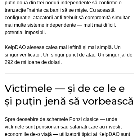
puțin două din trei noduri independente să confirme o
tranzacție înainte ca banii să se miște. Cu această
configurație, atacatorii ar fi trebuit să compromită simultan
mai multe sisteme independente — mult mai dificil,
potențial imposibil.
KelpDAO alesese calea mai ieftină și mai simplă. Un
singur verificator. Un singur punct de atac. Un singur jaf de
292 de milioane de dolari.
Victimele — și de ce le e
și puțin jenă să vorbească
Spre deosebire de schemele Ponzi clasice — unde
victimele sunt pensionari sau salariați care au investit
economiile de-o viață — utilizatorii tipici ai KelpDAO sunt