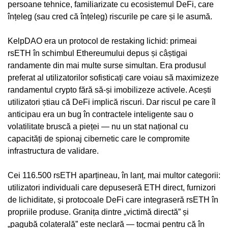
persoane tehnice, familiarizate cu ecosistemul DeFi, care
înțeleg (sau cred că înțeleg) riscurile pe care și le asumă.
KelpDAO era un protocol de restaking lichid: primeai
rsETH în schimbul Ethereumului depus și câștigai
randamente din mai multe surse simultan. Era produsul
preferat al utilizatorilor sofisticați care voiau să maximizeze
randamentul crypto fără să-și imobilizeze activele. Acești
utilizatori știau că DeFi implică riscuri. Dar riscul pe care îl
anticipau era un bug în contractele inteligente sau o
volatilitate bruscă a pieței — nu un stat național cu
capacități de spionaj cibernetic care le compromite
infrastructura de validare.
Cei 116.500 rsETH aparțineau, în lanț, mai multor categorii:
utilizatori individuali care depuseseră ETH direct, furnizori
de lichiditate, și protocoale DeFi care integraseră rsETH în
propriile produse. Granița dintre „victimă directă” și
„pagubă colaterală” este neclară — tocmai pentru că în