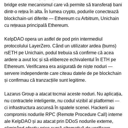
bridge este mecanismul care vă permite să transferați bani
dintr-o rețea în alta. În lumea crypto, podurile conectează
blockchain-uri diferite — Ethereum cu Arbitrum, Unichain
cu rețeaua principală Ethereum.
KelpDAO opera un astfel de pod prin intermediul
protocolului LayerZero. Când un utilizator ardea (burns)
rsETH pe Unichain, podul trebuia să confirme că acea
ardere a avut loc și să elibereze echivalentul în ETH pe
Ethereum. Verificarea era asigurată de niște noduri —
servere independente care citeau datele de pe blockchain
și confirmau că tranzacțiile sunt legitime.
Lazarus Group a atacat tocmai aceste noduri. Nu aplicația,
nu contractele inteligente, nu codul vizibil al platformei —
ci infrastructura ascunsă în spatele scenei. Hackerii au
compromis nodurile RPC (Remote Procedure Call) interne
ale KelpDAO și au atacat prin DDoS nodurile externe,