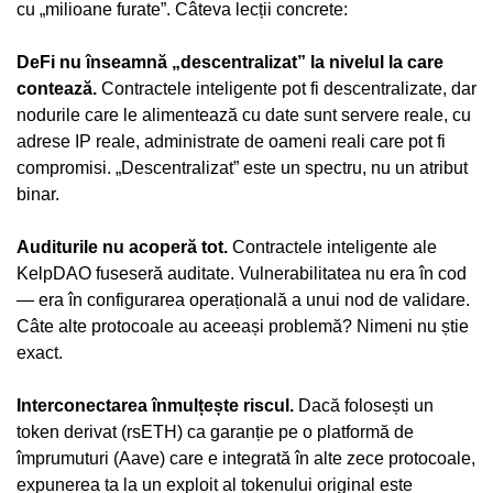
cu „milioane furate”. Câteva lecții concrete:
DeFi nu înseamnă „descentralizat” la nivelul la care
contează.
Contractele inteligente pot fi descentralizate, dar
nodurile care le alimentează cu date sunt servere reale, cu
adrese IP reale, administrate de oameni reali care pot fi
compromisi. „Descentralizat” este un spectru, nu un atribut
binar.
Auditurile nu acoperă tot.
Contractele inteligente ale
KelpDAO fuseseră auditate. Vulnerabilitatea nu era în cod
— era în configurarea operațională a unui nod de validare.
Câte alte protocoale au aceeași problemă? Nimeni nu știe
exact.
Interconectarea înmulțește riscul.
Dacă folosești un
token derivat (rsETH) ca garanție pe o platformă de
împrumuturi (Aave) care e integrată în alte zece protocoale,
expunerea ta la un exploit al tokenului original este