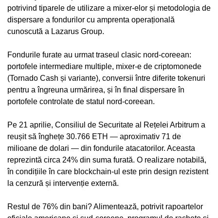
potrivind tiparele de utilizare a mixer-elor și metodologia de
dispersare a fondurilor cu amprenta operațională
cunoscută a Lazarus Group.
Fondurile furate au urmat traseul clasic nord-coreean:
portofele intermediare multiple, mixer-e de criptomonede
(Tornado Cash și variante), conversii între diferite tokenuri
pentru a îngreuna urmărirea, și în final dispersare în
portofele controlate de statul nord-coreean.
Pe 21 aprilie, Consiliul de Securitate al Rețelei Arbitrum a
reușit să înghețe 30.766 ETH — aproximativ 71 de
milioane de dolari — din fondurile atacatorilor. Aceasta
reprezintă circa 24% din suma furată. O realizare notabilă,
în condițiile în care blockchain-ul este prin design rezistent
la cenzură și intervenție externă.
Restul de 76% din bani? Alimentează, potrivit rapoartelor