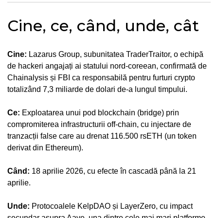
Cine, ce, când, unde, cât
Cine:
Lazarus Group, subunitatea TraderTraitor, o echipă
de hackeri angajați ai statului nord-coreean, confirmată de
Chainalysis și FBI ca responsabilă pentru furturi crypto
totalizând 7,3 miliarde de dolari de-a lungul timpului.
Ce:
Exploatarea unui pod blockchain (bridge) prin
compromiterea infrastructurii off-chain, cu injectare de
tranzacții false care au drenat 116.500 rsETH (un token
derivat din Ethereum).
Când:
18 aprilie 2026, cu efecte în cascadă până la 21
aprilie.
Unde:
Protocoalele KelpDAO și LayerZero, cu impact
secundar asupra Aave, una dintre cele mai mari platforme