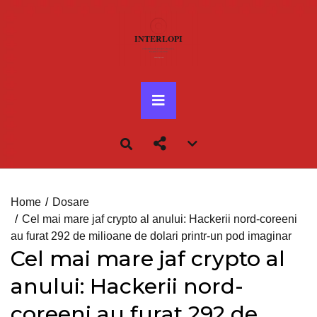
Skip
to
content
Primary
Menu
Account
menu
toggle
Home
Dosare
Cel mai mare jaf crypto al anului: Hackerii nord-coreeni
au furat 292 de milioane de dolari printr-un pod imaginar
Cel mai mare jaf crypto al
anului: Hackerii nord-
coreeni au furat 292 de