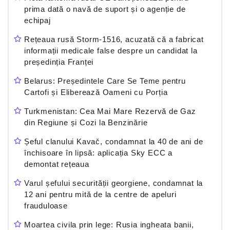
prima dată o navă de suport și o agenție de
echipaj
Rețeaua rusă Storm-1516, acuzată că a fabricat
informații medicale false despre un candidat la
președinția Franței
Belarus: Președintele Care Se Teme pentru
Cartofi și Eliberează Oameni cu Porția
Turkmenistan: Cea Mai Mare Rezervă de Gaz
din Regiune și Cozi la Benzinărie
Șeful clanului Kavač, condamnat la 40 de ani de
închisoare în lipsă: aplicația Sky ECC a
demontat rețeaua
Varul șefului securității georgiene, condamnat la
12 ani pentru mită de la centre de apeluri
frauduloase
Moartea civila prin lege: Rusia ingheata banii,