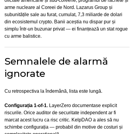
oficiale americane și sud-coreene, programul de rachete și
arme nucleare al Coreei de Nord. Lazarus Group și
subunitățile sale au furat, cumulat, 7,3 miliarde de dolari
din ecosistemul crypto. Banii aceștia nu dispar pur și
simplu într-un buzunar privat — ei finanțează un stat rogue
cu arme balistice.
Semnalele de alarmă
ignorate
Cu retrospectiva la îndemână, lista este lungă.
Configurația 1-of-1.
LayerZero documentase explicit
riscurile. Orice auditor de securitate independent ar fi
marcat acest lucru ca risc critic. KelpDAO a ales să nu
schimbe configurația — probabil din motive de costuri și