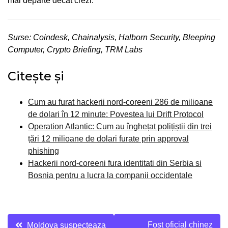
mai departe decât crezi.
Surse: Coindesk, Chainalysis, Halborn Security, Bleeping
Computer, Crypto Briefing, TRM Labs
Citește și
Cum au furat hackerii nord-coreeni 286 de milioane
de dolari în 12 minute: Povestea lui Drift Protocol
Operation Atlantic: Cum au înghețat polițiștii din trei
țări 12 milioane de dolari furate prin approval
phishing
Hackerii nord-coreeni fura identitati din Serbia si
Bosnia pentru a lucra la companii occidentale
Navigare
Fost oficial chinez
Moldova suspecteaza