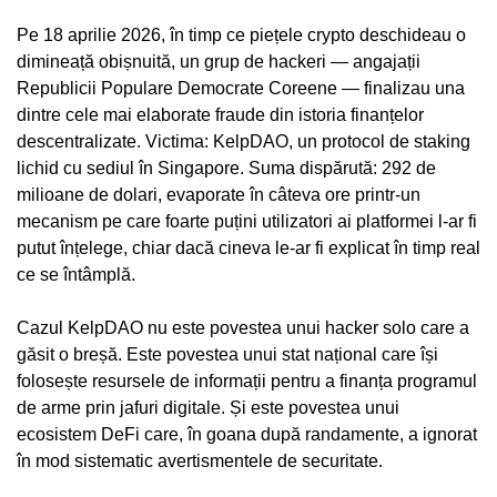
Pe 18 aprilie 2026, în timp ce piețele crypto deschideau o
dimineață obișnuită, un grup de hackeri — angajații
Republicii Populare Democrate Coreene — finalizau una
dintre cele mai elaborate fraude din istoria finanțelor
descentralizate. Victima: KelpDAO, un protocol de staking
lichid cu sediul în Singapore. Suma dispărută: 292 de
milioane de dolari, evaporate în câteva ore printr-un
mecanism pe care foarte puțini utilizatori ai platformei l-ar fi
putut înțelege, chiar dacă cineva le-ar fi explicat în timp real
ce se întâmplă.
Cazul KelpDAO nu este povestea unui hacker solo care a
găsit o breșă. Este povestea unui stat național care își
folosește resursele de informații pentru a finanța programul
de arme prin jafuri digitale. Și este povestea unui
ecosistem DeFi care, în goana după randamente, a ignorat
în mod sistematic avertismentele de securitate.