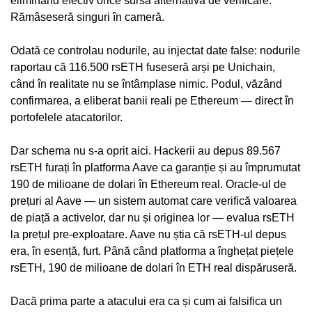
eliminând efectiv orice sursă alternativă de verificare.
Rămâseseră singuri în cameră.
Odată ce controlau nodurile, au injectat date false: nodurile
raportau că 116.500 rsETH fuseseră arși pe Unichain,
când în realitate nu se întâmplase nimic. Podul, văzând
confirmarea, a eliberat banii reali pe Ethereum — direct în
portofelele atacatorilor.
Dar schema nu s-a oprit aici. Hackerii au depus 89.567
rsETH furați în platforma Aave ca garanție și au împrumutat
190 de milioane de dolari în Ethereum real. Oracle-ul de
prețuri al Aave — un sistem automat care verifică valoarea
de piață a activelor, dar nu și originea lor — evalua rsETH
la prețul pre-exploatare. Aave nu știa că rsETH-ul depus
era, în esență, furt. Până când platforma a înghețat piețele
rsETH, 190 de milioane de dolari în ETH real dispăruseră.
Dacă prima parte a atacului era ca și cum ai falsifica un