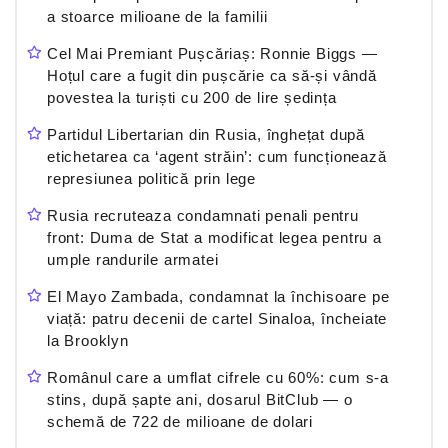
a stoarce milioane de la familii
Cel Mai Premiant Pușcăriaș: Ronnie Biggs —
Hoțul care a fugit din pușcărie ca să-și vândă
povestea la turiști cu 200 de lire ședința
Partidul Libertarian din Rusia, înghețat după
etichetarea ca ‘agent străin’: cum funcționează
represiunea politică prin lege
Rusia recruteaza condamnati penali pentru
front: Duma de Stat a modificat legea pentru a
umple randurile armatei
El Mayo Zambada, condamnat la închisoare pe
viață: patru decenii de cartel Sinaloa, încheiate
la Brooklyn
Românul care a umflat cifrele cu 60%: cum s-a
stins, după șapte ani, dosarul BitClub — o
schemă de 722 de milioane de dolari