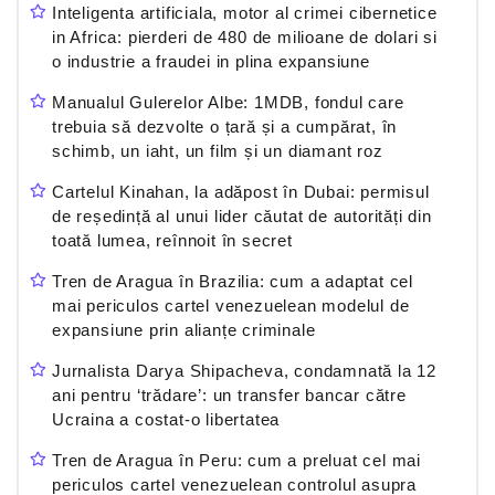
Inteligenta artificiala, motor al crimei cibernetice
in Africa: pierderi de 480 de milioane de dolari si
o industrie a fraudei in plina expansiune
Manualul Gulerelor Albe: 1MDB, fondul care
trebuia să dezvolte o țară și a cumpărat, în
schimb, un iaht, un film și un diamant roz
Cartelul Kinahan, la adăpost în Dubai: permisul
de reședință al unui lider căutat de autorități din
toată lumea, reînnoit în secret
Tren de Aragua în Brazilia: cum a adaptat cel
mai periculos cartel venezuelean modelul de
expansiune prin alianțe criminale
Jurnalista Darya Shipacheva, condamnată la 12
ani pentru ‘trădare’: un transfer bancar către
Ucraina a costat-o libertatea
Tren de Aragua în Peru: cum a preluat cel mai
periculos cartel venezuelean controlul asupra