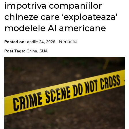
impotriva companiilor
chineze care ‘exploateaza’
modelele AI americane
-
Redactia
Posted on:
aprilie 24, 2026
Post Tags:
China
,
SUA