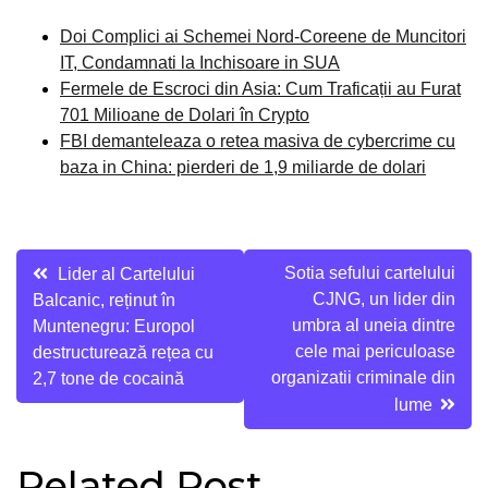
Doi Complici ai Schemei Nord-Coreene de Muncitori
IT, Condamnati la Inchisoare in SUA
Fermele de Escroci din Asia: Cum Traficații au Furat
701 Milioane de Dolari în Crypto
FBI demanteleaza o retea masiva de cybercrime cu
baza in China: pierderi de 1,9 miliarde de dolari
Navigare
Sotia sefului cartelului
Lider al Cartelului
CJNG, un lider din
Balcanic, reținut în
în
umbra al uneia dintre
Muntenegru: Europol
articole
cele mai periculoase
destructurează rețea cu
organizatii criminale din
2,7 tone de cocaină
lume
Related Post