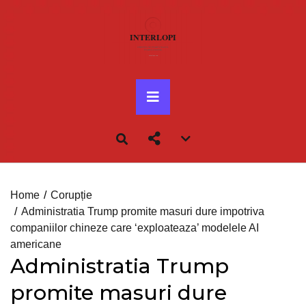
Skip
to
content
Primary
Menu
Account
menu
toggle
Home
Corupție
Administratia Trump promite masuri dure impotriva
companiilor chineze care ‘exploateaza’ modelele AI
americane
Administratia Trump
promite masuri dure