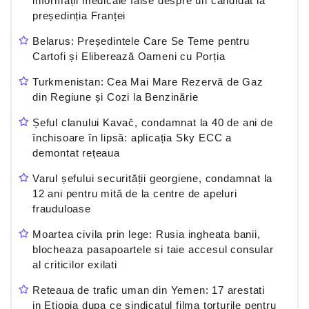
informații medicale false despre un candidat la
președinția Franței
Belarus: Președintele Care Se Teme pentru
Cartofi și Eliberează Oameni cu Porția
Turkmenistan: Cea Mai Mare Rezervă de Gaz
din Regiune și Cozi la Benzinărie
Șeful clanului Kavač, condamnat la 40 de ani de
închisoare în lipsă: aplicația Sky ECC a
demontat rețeaua
Varul șefului securității georgiene, condamnat la
12 ani pentru mită de la centre de apeluri
frauduloase
Moartea civila prin lege: Rusia ingheata banii,
blocheaza pasapoartele si taie accesul consular
al criticilor exilati
Reteaua de trafic uman din Yemen: 17 arestati
in Etiopia dupa ce sindicatul filma torturile pentru