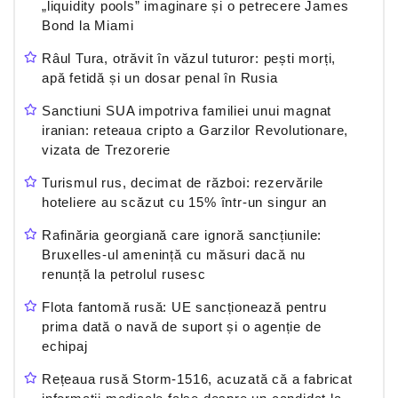
„liquidity pools” imaginare și o petrecere James
Bond la Miami
Râul Tura, otrăvit în văzul tuturor: pești morți,
apă fetidă și un dosar penal în Rusia
Sanctiuni SUA impotriva familiei unui magnat
iranian: reteaua cripto a Garzilor Revolutionare,
vizata de Trezorerie
Turismul rus, decimat de război: rezervările
hoteliere au scăzut cu 15% într-un singur an
Rafinăria georgiană care ignoră sancțiunile:
Bruxelles-ul amenință cu măsuri dacă nu
renunță la petrolul rusesc
Flota fantomă rusă: UE sancționează pentru
prima dată o navă de suport și o agenție de
echipaj
Rețeaua rusă Storm-1516, acuzată că a fabricat