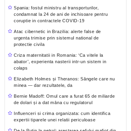
Spania: fostul ministru al transporturilor,
condamnat la 24 de ani de inchisoare pentru
coruptie in contractele COVID-19
Atac cibernetic in Brazilia: alerte false de
urgenta trimise prin sistemul national de
protectie civila
Criza maternitatii in Romania: ‘Ca vitele la
abator’, experienta nasterii intr-un sistem in
colaps
Elizabeth Holmes și Theranos: Sângele care nu
minea — dar rezultatele, da
Bernie Madoff: Omul care a furat 65 de miliarde
de dolari și a dat mâna cu regulatorul
Influenceri si crima organizata: cum identifica
expertii tiparele unei relatii periculoase
De la Putin la petrol: arestarea sefului mafiot din