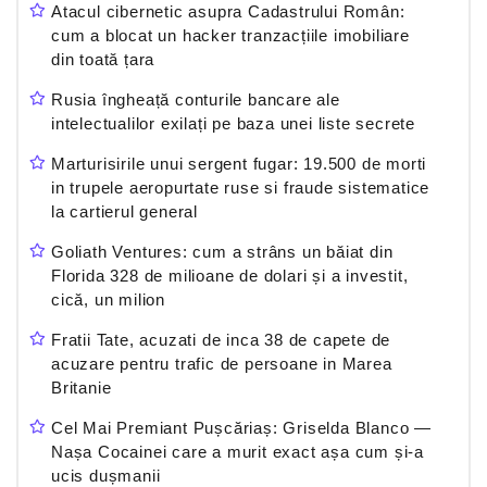
Atacul cibernetic asupra Cadastrului Român:
cum a blocat un hacker tranzacțiile imobiliare
din toată țara
Rusia îngheață conturile bancare ale
intelectualilor exilați pe baza unei liste secrete
Marturisirile unui sergent fugar: 19.500 de morti
in trupele aeropurtate ruse si fraude sistematice
la cartierul general
Goliath Ventures: cum a strâns un băiat din
Florida 328 de milioane de dolari și a investit,
cică, un milion
Fratii Tate, acuzati de inca 38 de capete de
acuzare pentru trafic de persoane in Marea
Britanie
Cel Mai Premiant Pușcăriaș: Griselda Blanco —
Nașa Cocainei care a murit exact așa cum și-a
ucis dușmanii