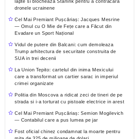
lapte si blocheaza Starlink pentru a contracara
dronele ucrainene
Cel Mai Premiant Pușcăriaș: Jacques Mesrine
— Omul cu O Mie de Fețe care a Făcut din
Evadare un Sport Național
Vidul de putere din Balcani: cum demoleaza
Trump arhitectura de securitate construita de
SUA in trei decenii
La Union Tepito: cartelul din inima Mexicului
care a transformat un cartier sarac in imperiul
crimei organizate
Politia din Moscova a ridicat zeci de tineri de pe
strada si i-a torturat cu pistoale electrice in arest
Cel Mai Premiant Pușcăriaș: Semion Mogilevich
— Contabilul care a pus lumea pe jar
Fost oficial chinez condamnat la moarte pentru
mita de 325 de milioane de dolari