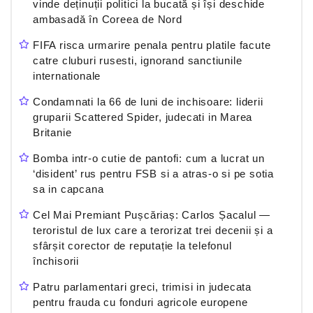
vinde deținuții politici la bucată și își deschide
ambasadă în Coreea de Nord
FIFA risca urmarire penala pentru platile facute
catre cluburi rusesti, ignorand sanctiunile
internationale
Condamnati la 66 de luni de inchisoare: liderii
gruparii Scattered Spider, judecati in Marea
Britanie
Bomba intr-o cutie de pantofi: cum a lucrat un
‘disident’ rus pentru FSB si a atras-o si pe sotia
sa in capcana
Cel Mai Premiant Pușcăriaș: Carlos Șacalul —
teroristul de lux care a terorizat trei decenii și a
sfârșit corector de reputație la telefonul
închisorii
Patru parlamentari greci, trimisi in judecata
pentru frauda cu fonduri agricole europene