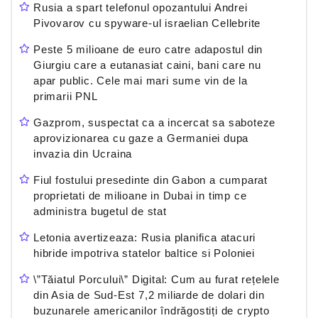
Rusia a spart telefonul opozantului Andrei
Pivovarov cu spyware-ul israelian Cellebrite
Peste 5 milioane de euro catre adapostul din
Giurgiu care a eutanasiat caini, bani care nu
apar public. Cele mai mari sume vin de la
primarii PNL
Gazprom, suspectat ca a incercat sa saboteze
aprovizionarea cu gaze a Germaniei dupa
invazia din Ucraina
Fiul fostului presedinte din Gabon a cumparat
proprietati de milioane in Dubai in timp ce
administra bugetul de stat
Letonia avertizeaza: Rusia planifica atacuri
hibride impotriva statelor baltice si Poloniei
\”Tăiatul Porcului\” Digital: Cum au furat rețelele
din Asia de Sud-Est 7,2 miliarde de dolari din
buzunarele americanilor îndrăgostiți de crypto