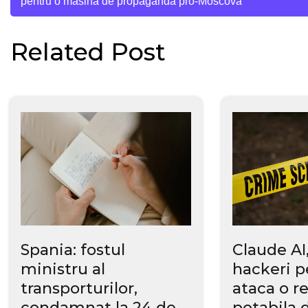
pentru o masina de propaganda pro-Moscova
în
Related Post
articole
Spania: fostul
Claude AI,
ministru al
hackeri p
transporturilor,
ataca o r
condamnat la 24 de
potabila 