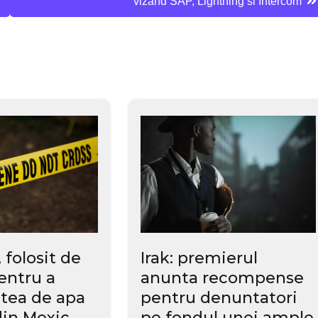
vizand SAP, Lightning si Intercom
 folosit de
Irak: premierul
entru a
anunta recompense
etea de apa
pentru denuntatori
din Mexic
pe fondul unei ample