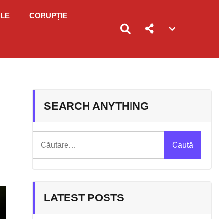
ELE
CORUPȚIE
Account
menu
toggle
SEARCH ANYTHING
Caută
după:
LATEST POSTS