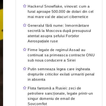
Hackerul Snowflake, vinovat: cum a
furat aproape 500.000 de dolari din cel
mai mare val de atacuri cibernetice
Generalul fără nume: înmormântare
secretă la Moscova după presupusul
atentat asupra șefului Forțelor
Aerospațiale ruse
Firme legate de regimul Assad au
continuat sa primeasca contracte ONU
sub noua conducere a Siriei
Putin semneaza legea care ingheata
drepturile criticilor exilati urmariti penal
in absenta
Flota fantomă a Rusiei: zeci de
petroliere sancționate, legate printr-un
singur domeniu de email de
Sovcomflot