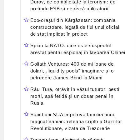
Durov, de complicitate la terorism: ce
pretinde FSB și ce riscă utilizatorii
Eco-orașul din Kârgâzstan: compania
constructoare, legată de fiul unui oficial
de stat implicat în proiect
Spion la NATO: cine este suspectul
arestat pentru espionaj în favoarea Chinei
Goliath Ventures: 400 de milioane de
dolari, „liquidity pools” imaginare și o
petrecere James Bond la Miami
Râul Tura, otrăvit în văzul tuturor: pești
morți, apă fetidă și un dosar penal în
Rusia
Sanctiuni SUA impotriva familiei unui
magnat iranian: reteaua cripto a Garzilor
Revolutionare, vizata de Trezorerie
Turismul rus, decimat de război: