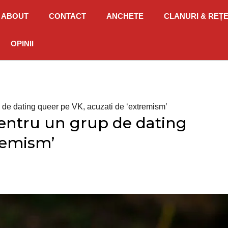
ABOUT
CONTACT
ANCHETE
CLANURI & REȚ
OPINII
p de dating queer pe VK, acuzati de ‘extremism’
 pentru un grup de dating
remism’