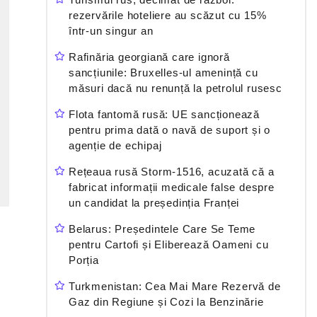
rezervările hoteliere au scăzut cu 15%
într-un singur an
Rafinăria georgiană care ignoră
sancțiunile: Bruxelles-ul amenință cu
măsuri dacă nu renunță la petrolul rusesc
Flota fantomă rusă: UE sancționează
pentru prima dată o navă de suport și o
agenție de echipaj
Rețeaua rusă Storm-1516, acuzată că a
fabricat informații medicale false despre
un candidat la președinția Franței
Belarus: Președintele Care Se Teme
pentru Cartofi și Eliberează Oameni cu
Porția
Turkmenistan: Cea Mai Mare Rezervă de
Gaz din Regiune și Cozi la Benzinărie