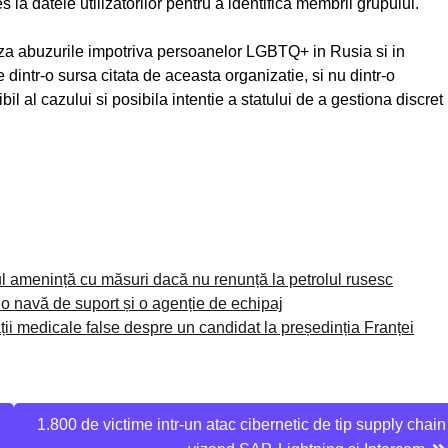
a datele utilizatorilor pentru a identifica membrii grupului.
za abuzurile impotriva persoanelor LGBTQ+ in Rusia si in
dintr-o sursa citata de aceasta organizatie, si nu dintr-o
bil al cazului si posibila intentie a statului de a gestiona discret
ul amenință cu măsuri dacă nu renunță la petrolul rusesc
o navă de suport și o agenție de echipaj
ii medicale false despre un candidat la președinția Franței
1.800 de victime intr-un atac cibernetic de tip supply chain