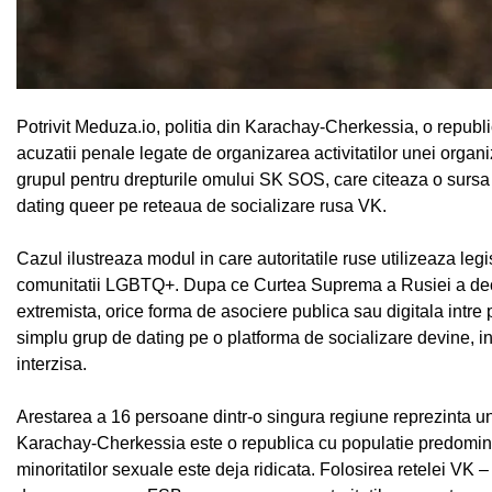
Potrivit Meduza.io, politia din Karachay-Cherkessia, o republi
acuzatii penale legate de organizarea activitatilor unei organiz
grupul pentru drepturile omului SK SOS, care citeaza o sursa di
dating queer pe reteaua de socializare rusa VK.
Cazul ilustreaza modul in care autoritatile ruse utilizeaza le
comunitatii LGBTQ+. Dupa ce Curtea Suprema a Rusiei a decla
extremista, orice forma de asociere publica sau digitala intre 
simplu grup de dating pe o platforma de socializare devine, in 
interzisa.
Arestarea a 16 persoane dintr-o singura regiune reprezinta una
Karachay-Cherkessia este o republica cu populatie predomina
minoritatilor sexuale este deja ridicata. Folosirea retelei VK – 