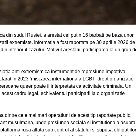
ca din sudul Rusiei, a arestat cel putin 16 barbati pe baza unor
atii extremiste. Informatia a fost raportata pe 30 aprilie 2026 de
n interiorul cazului. Motivul arestarii: participarea la un grup d
gislatia anti-extremism ca instrument de represiune impotriva
rat in 2023 ‘miscarea internationala LGBT’ drept organizatie
persoane queer poate fi interpretata ca activitate criminala. Un
acest cadru legal, echivalentul participarii la o organizatie
 dintre cele mai mari operatiuni de acest tip raportate public.
nt musulmana, unde presiunea sociala si institutionala asupra
platforma rusa aflata sub control al statului si supusa obligatiilo