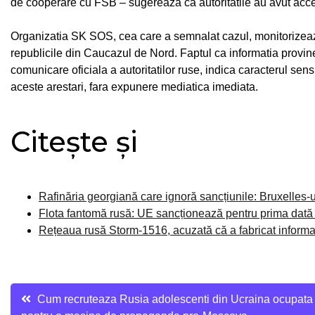
de cooperare cu FSB – sugereaza ca autoritatile au avut acces l
Organizatia SK SOS, cea care a semnalat cazul, monitorizea
republicile din Caucazul de Nord. Faptul ca informatia provine 
comunicare oficiala a autoritatilor ruse, indica caracterul sensi
aceste arestari, fara expunere mediatica imediata.
Citește și
Rafinăria georgiană care ignoră sancțiunile: Bruxelles-
Flota fantomă rusă: UE sancționează pentru prima dată 
Rețeaua rusă Storm-1516, acuzată că a fabricat informaț
Navigare
Cum recruteaza Rusia adolescenti din Ucraina ocupata