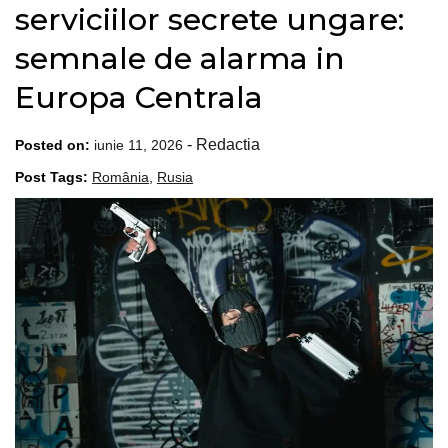
serviciilor secrete ungare:
semnale de alarma in
Europa Centrala
-
Redactia
Posted on:
iunie 11, 2026
Post Tags:
România
,
Rusia