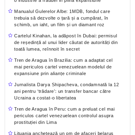
o industrie a fraudei in plina expansiune
Manualul Gulerelor Albe: 1MDB, fondul care
trebuia să dezvolte o țară și a cumpărat, în
schimb, un iaht, un film și un diamant roz
Cartelul Kinahan, la adăpost în Dubai: permisul
de reședință al unui lider căutat de autorități din
toată lumea, reînnoit în secret
Tren de Aragua în Brazilia: cum a adaptat cel
mai periculos cartel venezuelean modelul de
expansiune prin alianțe criminale
Jurnalista Darya Shipacheva, condamnată la 12
ani pentru ‘trădare’: un transfer bancar către
Ucraina a costat-o libertatea
Tren de Aragua în Peru: cum a preluat cel mai
periculos cartel venezuelean controlul asupra
prostituției din Lima
Lituania anchetează un om de afaceri belarus