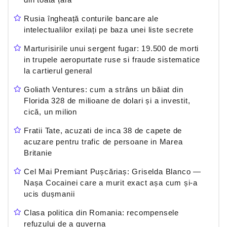
Rusia îngheață conturile bancare ale
intelectualilor exilați pe baza unei liste secrete
Marturisirile unui sergent fugar: 19.500 de morti
in trupele aeropurtate ruse si fraude sistematice
la cartierul general
Goliath Ventures: cum a strâns un băiat din
Florida 328 de milioane de dolari și a investit,
cică, un milion
Fratii Tate, acuzati de inca 38 de capete de
acuzare pentru trafic de persoane in Marea
Britanie
Cel Mai Premiant Pușcăriaș: Griselda Blanco —
Nașa Cocainei care a murit exact așa cum și-a
ucis dușmanii
Clasa politica din Romania: recompensele
refuzului de a guverna