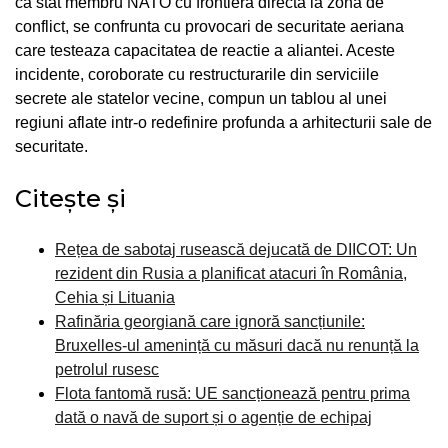
ca stat membru NATO cu frontiera directa la zona de
conflict, se confrunta cu provocari de securitate aeriana
care testeaza capacitatea de reactie a aliantei. Aceste
incidente, coroborate cu restructurarile din serviciile
secrete ale statelor vecine, compun un tablou al unei
regiuni aflate intr-o redefinire profunda a arhitecturii sale de
securitate.
Citește și
Rețea de sabotaj rusească dejucată de DIICOT: Un
rezident din Rusia a planificat atacuri în România,
Cehia și Lituania
Rafinăria georgiană care ignoră sancțiunile:
Bruxelles-ul amenință cu măsuri dacă nu renunță la
petrolul rusesc
Flota fantomă rusă: UE sancționează pentru prima
dată o navă de suport și o agenție de echipaj