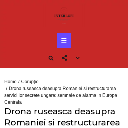
Skip
to
content
Primary
Menu
Account
menu
toggle
Home
Corupție
Drona ruseasca deasupra Romaniei si restructurarea
serviciilor secrete ungare: semnale de alarma in Europa
Centrala
Drona ruseasca deasupra
Romaniei si restructurarea