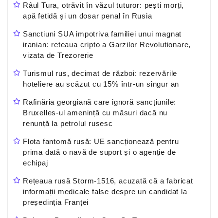
Râul Tura, otrăvit în văzul tuturor: pești morți,
apă fetidă și un dosar penal în Rusia
Sanctiuni SUA impotriva familiei unui magnat
iranian: reteaua cripto a Garzilor Revolutionare,
vizata de Trezorerie
Turismul rus, decimat de război: rezervările
hoteliere au scăzut cu 15% într-un singur an
Rafinăria georgiană care ignoră sancțiunile:
Bruxelles-ul amenință cu măsuri dacă nu
renunță la petrolul rusesc
Flota fantomă rusă: UE sancționează pentru
prima dată o navă de suport și o agenție de
echipaj
Rețeaua rusă Storm-1516, acuzată că a fabricat
informații medicale false despre un candidat la
președinția Franței