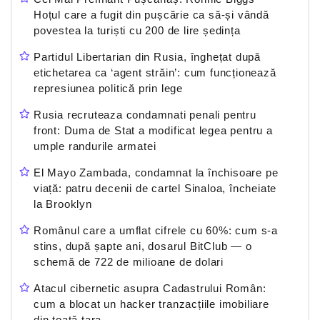
Hoțul care a fugit din pușcărie ca să-și vândă
povestea la turiști cu 200 de lire ședința
Partidul Libertarian din Rusia, înghețat după
etichetarea ca ‘agent străin’: cum funcționează
represiunea politică prin lege
Rusia recruteaza condamnati penali pentru
front: Duma de Stat a modificat legea pentru a
umple randurile armatei
El Mayo Zambada, condamnat la închisoare pe
viață: patru decenii de cartel Sinaloa, încheiate
la Brooklyn
Românul care a umflat cifrele cu 60%: cum s-a
stins, după șapte ani, dosarul BitClub — o
schemă de 722 de milioane de dolari
Atacul cibernetic asupra Cadastrului Român:
cum a blocat un hacker tranzacțiile imobiliare
din toată țara