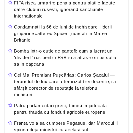
FIFA risca urmarire penala pentru platile facute
catre cluburi rusesti, ignorand sanctiunile
internationale
Condamnati la 66 de luni de inchisoare: liderii
gruparii Scattered Spider, judecati in Marea
Britanie
Bomba intr-o cutie de pantofi: cum a lucrat un
‘disident’ rus pentru FSB si a atras-o si pe sotia
sa in capcana
Cel Mai Premiant Pușcăriaș: Carlos Șacalul —
teroristul de lux care a terorizat trei decenii și a
sfârșit corector de reputație la telefonul
închisorii
Patru parlamentari greci, trimisi in judecata
pentru frauda cu fonduri agricole europene
Franta voia sa cumpere Pegasus, dar Marocul ii
spiona deja ministrii cu acelasi soft