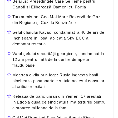
Belarus: Președintele Care Se Teme pentru
Cartofi și Eliberează Oameni cu Porția
Turkmenistan: Cea Mai Mare Rezervă de Gaz
din Regiune și Cozi la Benzinărie
Șeful clanului Kavač, condamnat la 40 de ani de
închisoare în lipsă: aplicația Sky ECC a
demontat rețeaua
Varul șefului securității georgiene, condamnat la
12 ani pentru mită de la centre de apeluri
frauduloase
Moartea civila prin lege: Rusia ingheata banii,
blocheaza pasapoartele si taie accesul consular
al criticilor exilati
Reteaua de trafic uman din Yemen: 17 arestati
in Etiopia dupa ce sindicatul filma torturile pentru
a stoarce milioane de la familii
Cel Mai Premiant Pușcăriaș: Ronnie Biggs —