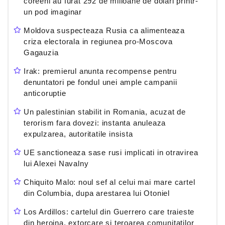
coreeni au furat 292 de milioane de dolari printr-
un pod imaginar
Moldova suspecteaza Rusia ca alimenteaza
criza electorala in regiunea pro-Moscova
Gagauzia
Irak: premierul anunta recompense pentru
denuntatori pe fondul unei ample campanii
anticoruptie
Un palestinian stabilit in Romania, acuzat de
terorism fara dovezi: instanta anuleaza
expulzarea, autoritatile insista
UE sanctioneaza sase rusi implicati in otravirea
lui Alexei Navalny
Chiquito Malo: noul sef al celui mai mare cartel
din Columbia, dupa arestarea lui Otoniel
Los Ardillos: cartelul din Guerrero care traieste
din heroina, extorcare si teroarea comunitatilor