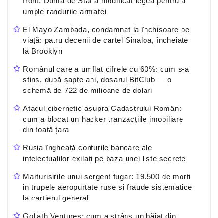
front: Duma de Stat a modificat legea pentru a
umple randurile armatei
El Mayo Zambada, condamnat la închisoare pe
viață: patru decenii de cartel Sinaloa, încheiate
la Brooklyn
Românul care a umflat cifrele cu 60%: cum s-a
stins, după șapte ani, dosarul BitClub — o
schemă de 722 de milioane de dolari
Atacul cibernetic asupra Cadastrului Român:
cum a blocat un hacker tranzacțiile imobiliare
din toată țara
Rusia îngheață conturile bancare ale
intelectualilor exilați pe baza unei liste secrete
Marturisirile unui sergent fugar: 19.500 de morti
in trupele aeropurtate ruse si fraude sistematice
la cartierul general
Goliath Ventures: cum a strâns un băiat din