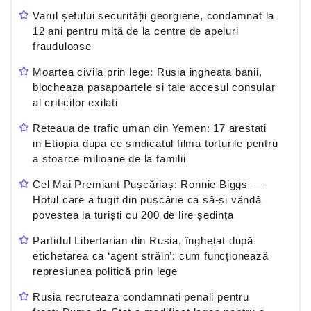
Varul șefului securității georgiene, condamnat la
12 ani pentru mită de la centre de apeluri
frauduloase
Moartea civila prin lege: Rusia ingheata banii,
blocheaza pasapoartele si taie accesul consular
al criticilor exilati
Reteaua de trafic uman din Yemen: 17 arestati
in Etiopia dupa ce sindicatul filma torturile pentru
a stoarce milioane de la familii
Cel Mai Premiant Pușcăriaș: Ronnie Biggs —
Hoțul care a fugit din pușcărie ca să-și vândă
povestea la turiști cu 200 de lire ședința
Partidul Libertarian din Rusia, înghețat după
etichetarea ca ‘agent străin’: cum funcționează
represiunea politică prin lege
Rusia recruteaza condamnati penali pentru