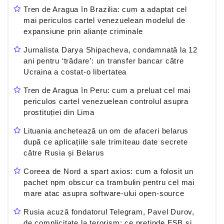
Tren de Aragua în Brazilia: cum a adaptat cel
mai periculos cartel venezuelean modelul de
expansiune prin alianțe criminale
Jurnalista Darya Shipacheva, condamnată la 12
ani pentru ‘trădare’: un transfer bancar către
Ucraina a costat-o libertatea
Tren de Aragua în Peru: cum a preluat cel mai
periculos cartel venezuelean controlul asupra
prostituției din Lima
Lituania anchetează un om de afaceri belarus
după ce aplicațiile sale trimiteau date secrete
către Rusia și Belarus
Coreea de Nord a spart axios: cum a folosit un
pachet npm obscur ca trambulin pentru cel mai
mare atac asupra software-ului open-source
Rusia acuză fondatorul Telegram, Pavel Durov,
de complicitate la terorism: ce pretinde FSB și