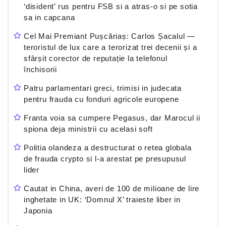
‘disident’ rus pentru FSB si a atras-o si pe sotia
sa in capcana
Cel Mai Premiant Pușcăriaș: Carlos Șacalul —
teroristul de lux care a terorizat trei decenii și a
sfârșit corector de reputație la telefonul
închisorii
Patru parlamentari greci, trimisi in judecata
pentru frauda cu fonduri agricole europene
Franta voia sa cumpere Pegasus, dar Marocul ii
spiona deja ministrii cu acelasi soft
Politia olandeza a destructurat o retea globala
de frauda crypto si l-a arestat pe presupusul
lider
Cautat in China, averi de 100 de milioane de lire
inghetate in UK: ‘Domnul X’ traieste liber in
Japonia