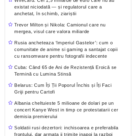
Wirecard: Cei 1,9 miliarde de euro care nu au
existat niciodată — și regulatorul care a
anchetat, în schimb, ziariștii
Trevor Milton și Nikola: Camionul care nu
mergea, visul care valora miliarde
Rusia ancheteaza ‘Imperiul Gastelor’: cum o
comunitate de anime si gaming a santajat copii
cu ransomware pentru fotografii indecente
Cuba: Când 65 de Ani de Rezistență Eroică se
Termină cu Lumina Stinsă
Belarus: Cum Îți Ții Poporul Închis și Îți Faci
Griji pentru Cartofi
Albania cheltuieste 5 milioane de dolari pe un
concert Kanye West in timp ce protestatarii cer
demisia premierului
Soldatii rusi dezertori: inchisoarea e preferabila
frontului, dar armata ii trimite inapoi la razboi