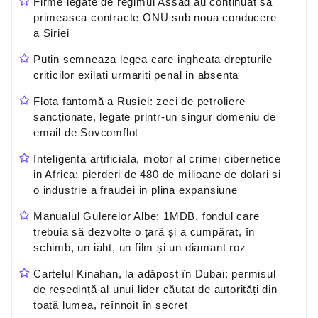
Firme legate de regimul Assad au continuat sa
primeasca contracte ONU sub noua conducere
a Siriei
Putin semneaza legea care ingheata drepturile
criticilor exilati urmariti penal in absenta
Flota fantomă a Rusiei: zeci de petroliere
sancționate, legate printr-un singur domeniu de
email de Sovcomflot
Inteligenta artificiala, motor al crimei cibernetice
in Africa: pierderi de 480 de milioane de dolari si
o industrie a fraudei in plina expansiune
Manualul Gulerelor Albe: 1MDB, fondul care
trebuia să dezvolte o țară și a cumpărat, în
schimb, un iaht, un film și un diamant roz
Cartelul Kinahan, la adăpost în Dubai: permisul
de reședință al unui lider căutat de autorități din
toată lumea, reînnoit în secret