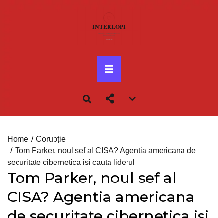
Skip
to
content
Primary
Menu
Account
menu
toggle
Home
Corupție
Tom Parker, noul sef al CISA? Agentia americana de
securitate cibernetica isi cauta liderul
Tom Parker, noul sef al
CISA? Agentia americana
de securitate cibernetica isi