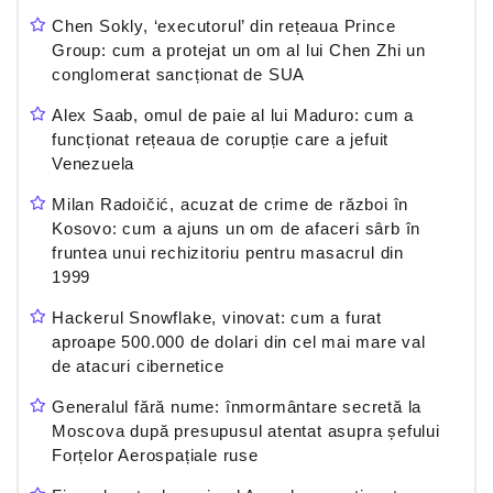
Chen Sokly, ‘executorul’ din rețeaua Prince
Group: cum a protejat un om al lui Chen Zhi un
conglomerat sancționat de SUA
Alex Saab, omul de paie al lui Maduro: cum a
funcționat rețeaua de corupție care a jefuit
Venezuela
Milan Radoičić, acuzat de crime de război în
Kosovo: cum a ajuns un om de afaceri sârb în
fruntea unui rechizitoriu pentru masacrul din
1999
Hackerul Snowflake, vinovat: cum a furat
aproape 500.000 de dolari din cel mai mare val
de atacuri cibernetice
Generalul fără nume: înmormântare secretă la
Moscova după presupusul atentat asupra șefului
Forțelor Aerospațiale ruse