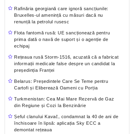
Rafinăria georgiană care ignoră sancțiunile:
Bruxelles-ul amenință cu măsuri dacă nu
renunță la petrolul rusesc
Flota fantomă rusă: UE sancționează pentru
prima dată o navă de suport și o agenție de
echipaj
Rețeaua rusă Storm-1516, acuzată că a fabricat
informații medicale false despre un candidat la
președinția Franței
Belarus: Președintele Care Se Teme pentru
Cartofi și Eliberează Oameni cu Porția
Turkmenistan: Cea Mai Mare Rezervă de Gaz
din Regiune și Cozi la Benzinărie
Șeful clanului Kavač, condamnat la 40 de ani de
închisoare în lipsă: aplicația Sky ECC a
demontat rețeaua