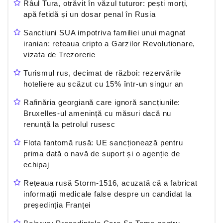
Râul Tura, otrăvit în văzul tuturor: pești morți,
apă fetidă și un dosar penal în Rusia
Sanctiuni SUA impotriva familiei unui magnat
iranian: reteaua cripto a Garzilor Revolutionare,
vizata de Trezorerie
Turismul rus, decimat de război: rezervările
hoteliere au scăzut cu 15% într-un singur an
Rafinăria georgiană care ignoră sancțiunile:
Bruxelles-ul amenință cu măsuri dacă nu
renunță la petrolul rusesc
Flota fantomă rusă: UE sancționează pentru
prima dată o navă de suport și o agenție de
echipaj
Rețeaua rusă Storm-1516, acuzată că a fabricat
informații medicale false despre un candidat la
președinția Franței