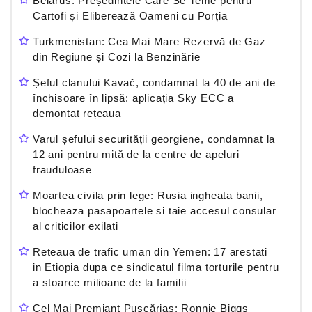
Belarus: Președintele Care Se Teme pentru
Cartofi și Eliberează Oameni cu Porția
Turkmenistan: Cea Mai Mare Rezervă de Gaz
din Regiune și Cozi la Benzinărie
Șeful clanului Kavač, condamnat la 40 de ani de
închisoare în lipsă: aplicația Sky ECC a
demontat rețeaua
Varul șefului securității georgiene, condamnat la
12 ani pentru mită de la centre de apeluri
frauduloase
Moartea civila prin lege: Rusia ingheata banii,
blocheaza pasapoartele si taie accesul consular
al criticilor exilati
Reteaua de trafic uman din Yemen: 17 arestati
in Etiopia dupa ce sindicatul filma torturile pentru
a stoarce milioane de la familii
Cel Mai Premiant Pușcăriaș: Ronnie Biggs —