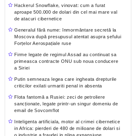
Hackerul Snowflake, vinovat: cum a furat
aproape 500.000 de dolari din cel mai mare val
de atacuri cibernetice
Generalul fără nume: înmormântare secretă la
Moscova după presupusul atentat asupra șefului
Forțelor Aerospațiale ruse
Firme legate de regimul Assad au continuat sa
primeasca contracte ONU sub noua conducere
a Siriei
Putin semneaza legea care ingheata drepturile
criticilor exilati urmariti penal in absenta
Flota fantomă a Rusiei: zeci de petroliere
sancționate, legate printr-un singur domeniu de
email de Sovcomflot
Inteligenta artificiala, motor al crimei cibernetice
in Africa: pierderi de 480 de milioane de dolari si
o industrie a fraudei in plina expansiune