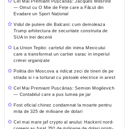
Cel Mai Premiant Pușcăriaș: Jacques Mesrine
— Omul cu O Mie de Fețe care a Făcut din
Evadare un Sport Național
Vidul de putere din Balcani: cum demoleaza
Trump arhitectura de securitate construita de
SUA in trei decenii
La Union Tepito: cartelul din inima Mexicului
care a transformat un cartier sarac in imperiul
crimei organizate
Politia din Moscova a ridicat zeci de tineri de pe
strada si i-a torturat cu pistoale electrice in arest
Cel Mai Premiant Pușcăriaș: Semion Mogilevich
— Contabilul care a pus lumea pe jar
Fost oficial chinez condamnat la moarte pentru
mita de 325 de milioane de dolari
Cel mai mare jaf crypto al anului: Hackerii nord-
coreeni au furat 292 de milioane de dolari printr-