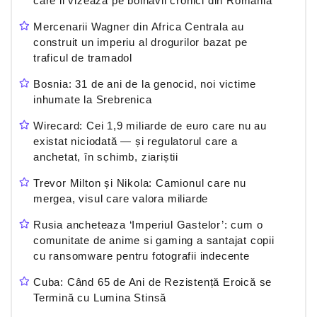
care ii vizeaza pe bolnavii cronici din Romania
Mercenarii Wagner din Africa Centrala au
construit un imperiu al drogurilor bazat pe
traficul de tramadol
Bosnia: 31 de ani de la genocid, noi victime
inhumate la Srebrenica
Wirecard: Cei 1,9 miliarde de euro care nu au
existat niciodată — și regulatorul care a
anchetat, în schimb, ziariștii
Trevor Milton și Nikola: Camionul care nu
mergea, visul care valora miliarde
Rusia ancheteaza ‘Imperiul Gastelor’: cum o
comunitate de anime si gaming a santajat copii
cu ransomware pentru fotografii indecente
Cuba: Când 65 de Ani de Rezistență Eroică se
Termină cu Lumina Stinsă