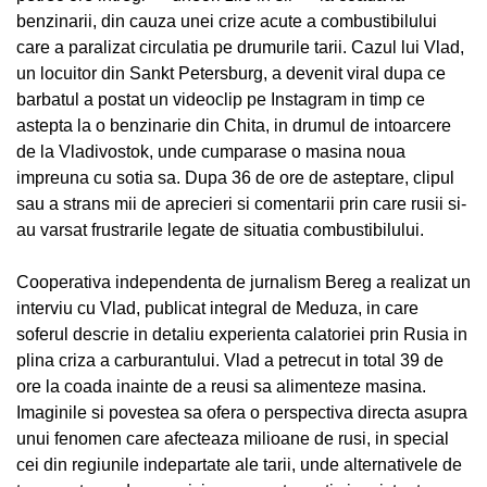
benzinarii, din cauza unei crize acute a combustibilului
care a paralizat circulatia pe drumurile tarii. Cazul lui Vlad,
un locuitor din Sankt Petersburg, a devenit viral dupa ce
barbatul a postat un videoclip pe Instagram in timp ce
astepta la o benzinarie din Chita, in drumul de intoarcere
de la Vladivostok, unde cumparase o masina noua
impreuna cu sotia sa. Dupa 36 de ore de asteptare, clipul
sau a strans mii de aprecieri si comentarii prin care rusii si-
au varsat frustrarile legate de situatia combustibilului.
Cooperativa independenta de jurnalism Bereg a realizat un
interviu cu Vlad, publicat integral de Meduza, in care
soferul descrie in detaliu experienta calatoriei prin Rusia in
plina criza a carburantului. Vlad a petrecut in total 39 de
ore la coada inainte de a reusi sa alimenteze masina.
Imaginile si povestea sa ofera o perspectiva directa asupra
unui fenomen care afecteaza milioane de rusi, in special
cei din regiunile indepartate ale tarii, unde alternativele de