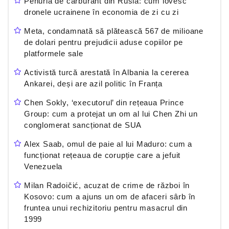
Penuria de carburant din Rusia: cum lovesc
dronele ucrainene în economia de zi cu zi
Meta, condamnată să plătească 567 de milioane
de dolari pentru prejudicii aduse copiilor pe
platformele sale
Activistă turcă arestată în Albania la cererea
Ankarei, deși are azil politic în Franța
Chen Sokly, ‘executorul’ din rețeaua Prince
Group: cum a protejat un om al lui Chen Zhi un
conglomerat sancționat de SUA
Alex Saab, omul de paie al lui Maduro: cum a
funcționat rețeaua de corupție care a jefuit
Venezuela
Milan Radoičić, acuzat de crime de război în
Kosovo: cum a ajuns un om de afaceri sârb în
fruntea unui rechizitoriu pentru masacrul din
1999