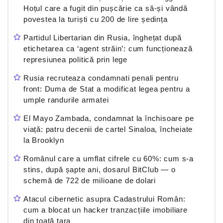
Hoțul care a fugit din pușcărie ca să-și vândă
povestea la turiști cu 200 de lire ședința
Partidul Libertarian din Rusia, înghețat după
etichetarea ca ‘agent străin’: cum funcționează
represiunea politică prin lege
Rusia recruteaza condamnati penali pentru
front: Duma de Stat a modificat legea pentru a
umple randurile armatei
El Mayo Zambada, condamnat la închisoare pe
viață: patru decenii de cartel Sinaloa, încheiate
la Brooklyn
Românul care a umflat cifrele cu 60%: cum s-a
stins, după șapte ani, dosarul BitClub — o
schemă de 722 de milioane de dolari
Atacul cibernetic asupra Cadastrului Român:
cum a blocat un hacker tranzacțiile imobiliare
din toată țara