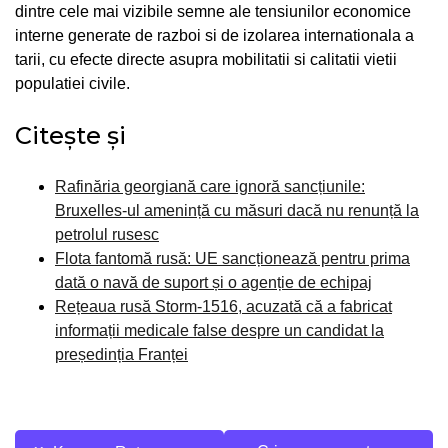
dintre cele mai vizibile semne ale tensiunilor economice
interne generate de razboi si de izolarea internationala a
tarii, cu efecte directe asupra mobilitatii si calitatii vietii
populatiei civile.
Citește și
Rafinăria georgiană care ignoră sancțiunile:
Bruxelles-ul amenință cu măsuri dacă nu renunță la
petrolul rusesc
Flota fantomă rusă: UE sancționează pentru prima
dată o navă de suport și o agenție de echipaj
Rețeaua rusă Storm-1516, acuzată că a fabricat
informații medicale false despre un candidat la
președinția Franței