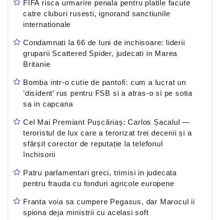
FIFA risca urmarire penala pentru platile facute
catre cluburi rusesti, ignorand sanctiunile
internationale
Condamnati la 66 de luni de inchisoare: liderii
gruparii Scattered Spider, judecati in Marea
Britanie
Bomba intr-o cutie de pantofi: cum a lucrat un
‘disident’ rus pentru FSB si a atras-o si pe sotia
sa in capcana
Cel Mai Premiant Pușcăriaș: Carlos Șacalul —
teroristul de lux care a terorizat trei decenii și a
sfârșit corector de reputație la telefonul
închisorii
Patru parlamentari greci, trimisi in judecata
pentru frauda cu fonduri agricole europene
Franta voia sa cumpere Pegasus, dar Marocul ii
spiona deja ministrii cu acelasi soft