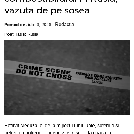
vazuta de pe sosea
-
Redactia
Posted on:
iulie 3, 2026
Post Tags:
Rusia
Potrivit Meduza.io, de la mijlocul lunii iunie, soferii rusi
petrec ore intregi — uneori zile in sir — la coada la