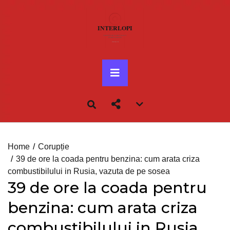
Skip
to
content
Primary
Menu
Account
menu
toggle
Home
Corupție
39 de ore la coada pentru benzina: cum arata criza
combustibilului in Rusia, vazuta de pe sosea
39 de ore la coada pentru
benzina: cum arata criza
combustibilului in Rusia,