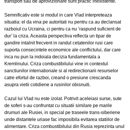
transport sau de aprovizionare sunt practic inexistente.
Semnificativ este si modul in care Vlad interpreteaza
situatia: el da vina pe autoritati nu pentru ca au declansat
razboiul cu Ucraina, ci pentru ca nu ‘raspund suficient de
dur’ la criza. Aceasta perspectiva reflecta un tipar de
gandire intalnit frecvent in randul cetatenilor rusi care
suporta consecintele economice ale conflictului, dar care
inca nu pun la indoiala decizia fundamentala a
Kremlinului. Criza combustibilului vine in contextul
sanctiunilor internationale si al redirectionarii resurselor
catre efortul de razboi, creand o presiune crescanda
asupra vietii cotidiene a rusinilor obisnuiti.
Cazul lui Vlad nu este izolat. Potrivit aceleiasi surse, sute
de soferi s-au confruntat cu situatii similare pe marile
drumuri ale Rusiei, in special pe traseele trans-siberiene
unde distantele uriase fac imposibila evitarea statiilor de
alimentare. Criza combustibilului din Rusia reprezinta unul