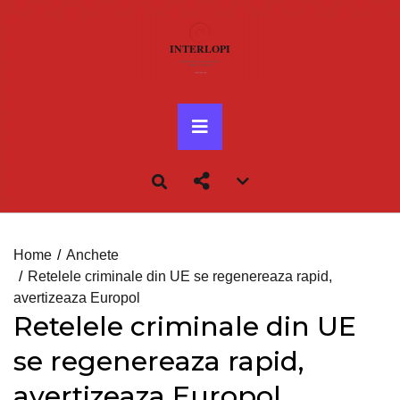
Skip
to
content
Primary
Menu
Account
menu
toggle
Home
Anchete
Retelele criminale din UE se regenereaza rapid,
avertizeaza Europol
Retelele criminale din UE
se regenereaza rapid,
avertizeaza Europol