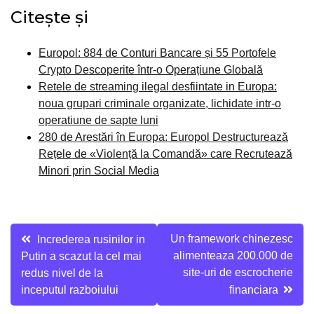
Citește și
Europol: 884 de Conturi Bancare și 55 Portofele
Crypto Descoperite într-o Operațiune Globală
Retele de streaming ilegal desfiintate in Europa:
noua grupari criminale organizate, lichidate intr-o
operatiune de sapte luni
280 de Arestări în Europa: Europol Destructurează
Rețele de «Violență la Comandă» care Recrutează
Minori prin Social Media
Navigare
Un framework chinezesc
Increderea rusinilor in
alimenteaza 200.000 de
Putin a scazut la cel mai
în
site-uri de escrocherie
redus nivel de la
articole
inceputul razboiului
financiara