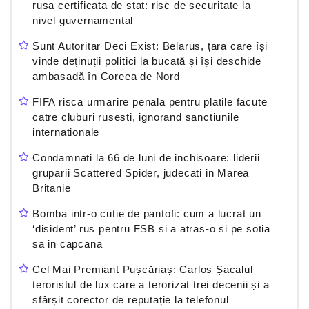
rusa certificata de stat: risc de securitate la
nivel guvernamental
Sunt Autoritar Deci Exist: Belarus, țara care își
vinde deținuții politici la bucată și își deschide
ambasadă în Coreea de Nord
FIFA risca urmarire penala pentru platile facute
catre cluburi rusesti, ignorand sanctiunile
internationale
Condamnati la 66 de luni de inchisoare: liderii
gruparii Scattered Spider, judecati in Marea
Britanie
Bomba intr-o cutie de pantofi: cum a lucrat un
‘disident’ rus pentru FSB si a atras-o si pe sotia
sa in capcana
Cel Mai Premiant Pușcăriaș: Carlos Șacalul —
teroristul de lux care a terorizat trei decenii și a
sfârșit corector de reputație la telefonul