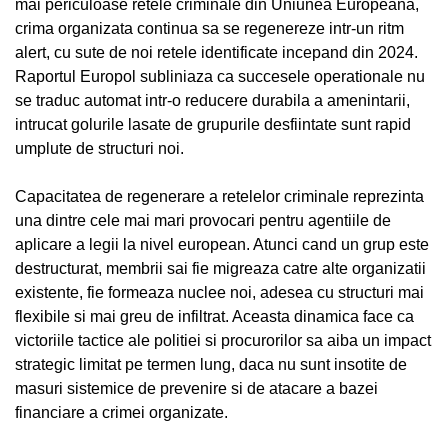
mai periculoase retele criminale din Uniunea Europeana,
crima organizata continua sa se regenereze intr-un ritm
alert, cu sute de noi retele identificate incepand din 2024.
Raportul Europol subliniaza ca succesele operationale nu
se traduc automat intr-o reducere durabila a amenintarii,
intrucat golurile lasate de grupurile desfiintate sunt rapid
umplute de structuri noi.
Capacitatea de regenerare a retelelor criminale reprezinta
una dintre cele mai mari provocari pentru agentiile de
aplicare a legii la nivel european. Atunci cand un grup este
destructurat, membrii sai fie migreaza catre alte organizatii
existente, fie formeaza nuclee noi, adesea cu structuri mai
flexibile si mai greu de infiltrat. Aceasta dinamica face ca
victoriile tactice ale politiei si procurorilor sa aiba un impact
strategic limitat pe termen lung, daca nu sunt insotite de
masuri sistemice de prevenire si de atacare a bazei
financiare a crimei organizate.