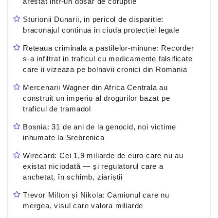
arestat intr-un dosar de coruptie
Sturionii Dunarii, in pericol de disparitie:
braconajul continua in ciuda protectiei legale
Reteaua criminala a pastilelor-minune: Recorder
s-a infiltrat in traficul cu medicamente falsificate
care ii vizeaza pe bolnavii cronici din Romania
Mercenarii Wagner din Africa Centrala au
construit un imperiu al drogurilor bazat pe
traficul de tramadol
Bosnia: 31 de ani de la genocid, noi victime
inhumate la Srebrenica
Wirecard: Cei 1,9 miliarde de euro care nu au
existat niciodată — și regulatorul care a
anchetat, în schimb, ziariștii
Trevor Milton și Nikola: Camionul care nu
mergea, visul care valora miliarde