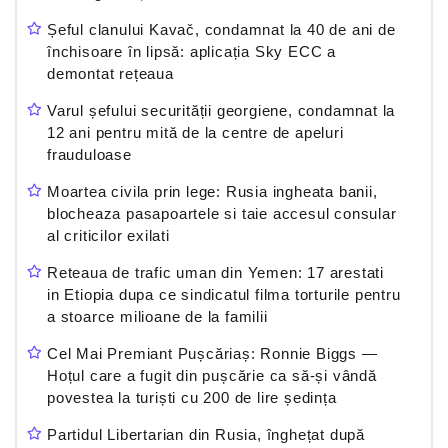
Șeful clanului Kavač, condamnat la 40 de ani de
închisoare în lipsă: aplicația Sky ECC a
demontat rețeaua
Varul șefului securității georgiene, condamnat la
12 ani pentru mită de la centre de apeluri
frauduloase
Moartea civila prin lege: Rusia ingheata banii,
blocheaza pasapoartele si taie accesul consular
al criticilor exilati
Reteaua de trafic uman din Yemen: 17 arestati
in Etiopia dupa ce sindicatul filma torturile pentru
a stoarce milioane de la familii
Cel Mai Premiant Pușcăriaș: Ronnie Biggs —
Hoțul care a fugit din pușcărie ca să-și vândă
povestea la turiști cu 200 de lire ședința
Partidul Libertarian din Rusia, înghețat după