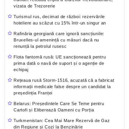
vizata de Trezorerie
Turismul rus, decimat de război: rezervările
hoteliere au scăzut cu 15% într-un singur an
Rafinăria georgiană care ignoră sancțiunile:
Bruxelles-ul amenință cu măsuri dacă nu
renunță la petrolul rusesc
Flota fantomă rusă: UE sancționează pentru
prima dată o navă de suport și o agenție de
echipaj
Rețeaua rusă Storm-1516, acuzată că a fabricat
informații medicale false despre un candidat la
președinția Franței
Belarus: Președintele Care Se Teme pentru
Cartofi și Eliberează Oameni cu Porția
Turkmenistan: Cea Mai Mare Rezervă de Gaz
din Regiune și Cozi la Benzinărie