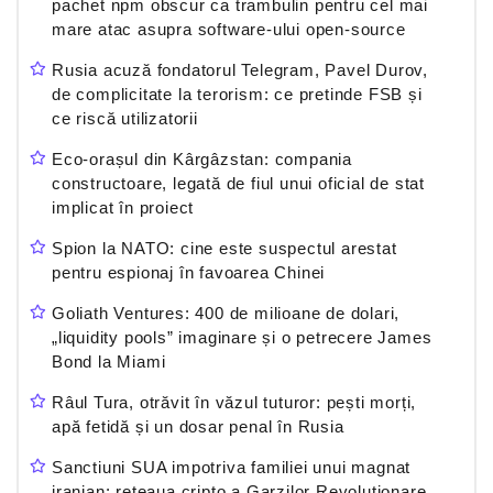
pachet npm obscur ca trambulin pentru cel mai
mare atac asupra software-ului open-source
Rusia acuză fondatorul Telegram, Pavel Durov,
de complicitate la terorism: ce pretinde FSB și
ce riscă utilizatorii
Eco-orașul din Kârgâzstan: compania
constructoare, legată de fiul unui oficial de stat
implicat în proiect
Spion la NATO: cine este suspectul arestat
pentru espionaj în favoarea Chinei
Goliath Ventures: 400 de milioane de dolari,
„liquidity pools” imaginare și o petrecere James
Bond la Miami
Râul Tura, otrăvit în văzul tuturor: pești morți,
apă fetidă și un dosar penal în Rusia
Sanctiuni SUA impotriva familiei unui magnat
iranian: reteaua cripto a Garzilor Revolutionare,