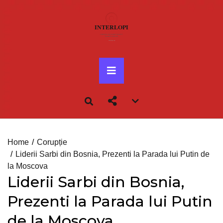
Skip
to
content
Primary
Menu
Account
menu
toggle
Home
Corupție
Liderii Sarbi din Bosnia, Prezenti la Parada lui Putin de
la Moscova
Liderii Sarbi din Bosnia,
Prezenti la Parada lui Putin
de la Moscova