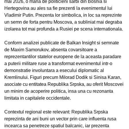
mai 2026, o mana de politicieni sarbi din Bosnia si
Hertegovina au ales sa fie prezenti la evenimentul lui
Vladimir Putin. Prezenta lor simbolica, in loc sa reprezinte
un semn de forta pentru Moscova, a subliniat mai degraba
izolarea tot mai profunda a Rusiei pe scena internationala.
Conform analizei publicate de Balkan Insight si semnate
de Maxim Samorukov, absenta covarsitoare a
reprezentantilor statelor europene de la aceasta paradare
a puterii militare ruse a transformat evenimentul intr-o
demonstratie involuntara a esecului diplomatic al
Kremlinului. Figuri precum Milorad Dodik si Sinisa Karan,
asociate cu entitatea Republika Srpska, au oferit Moscovei
un minim de acoperire politica, insa una cu rezonanta
limitata in capitalele occidentale.
Contextul regional este relevant: Republika Srpska
reprezinta de ani buni un vector prin care influenta rusa
incearca sa penetreze spatiul balcanic, iar prezenta