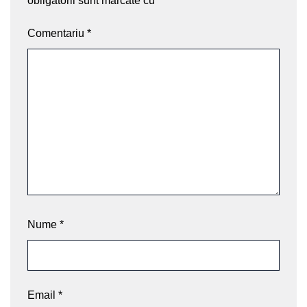
obligatorii sunt marcate cu
*
Comentariu
*
Nume
*
Email
*