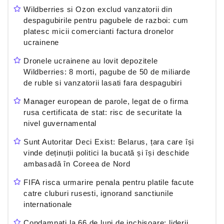
Wildberries si Ozon exclud vanzatorii din
despagubirile pentru pagubele de razboi: cum
platesc micii comercianti factura dronelor
ucrainene
Dronele ucrainene au lovit depozitele
Wildberries: 8 morti, pagube de 50 de miliarde
de ruble si vanzatorii lasati fara despagubiri
Manager european de parole, legat de o firma
rusa certificata de stat: risc de securitate la
nivel guvernamental
Sunt Autoritar Deci Exist: Belarus, țara care își
vinde deținuții politici la bucată și își deschide
ambasadă în Coreea de Nord
FIFA risca urmarire penala pentru platile facute
catre cluburi rusesti, ignorand sanctiunile
internationale
Condamnati la 66 de luni de inchisoare: liderii