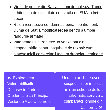
Vidul de putere din Balcani: cum demoleaza Trump
arhitectura de securitate construita de SUA in trei
decenii
Rusia recruteaza condamnati penali pentru front:
Duma de Stat a modificat legea pentru a umple
randurile armatei
Wildberries si Ozon exclud vanzatorii din
despagubirile pentru pagubele de razboi: cum
platesc micii comercianti factura dronelor ucrainene
Navigare
Ucraina ancheteaza un
Exploatarea
suspect minor implicat
Vulnerabilitatilor
în
intr-un scheme de furt
Depaseste Furtul de
articole
cibernetic care viza
Credentiale ca Principal
cumparatori online din
Vector de Atac Cibernetic
California