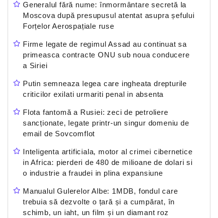
Generalul fără nume: înmormântare secretă la
Moscova după presupusul atentat asupra șefului
Forțelor Aerospațiale ruse
Firme legate de regimul Assad au continuat sa
primeasca contracte ONU sub noua conducere
a Siriei
Putin semneaza legea care ingheata drepturile
criticilor exilati urmariti penal in absenta
Flota fantomă a Rusiei: zeci de petroliere
sancționate, legate printr-un singur domeniu de
email de Sovcomflot
Inteligenta artificiala, motor al crimei cibernetice
in Africa: pierderi de 480 de milioane de dolari si
o industrie a fraudei in plina expansiune
Manualul Gulerelor Albe: 1MDB, fondul care
trebuia să dezvolte o țară și a cumpărat, în
schimb, un iaht, un film și un diamant roz