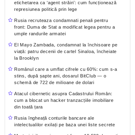
etichetarea ca ‘agent străin’: cum funcționează
represiunea politică prin lege
Rusia recruteaza condamnati penali pentru
front: Duma de Stat a modificat legea pentru a
umple randurile armatei
El Mayo Zambada, condamnat la închisoare pe
viață: patru decenii de cartel Sinaloa, încheiate
la Brooklyn
Românul care a umflat cifrele cu 60%: cum s-a
stins, după șapte ani, dosarul BitClub — o
schemă de 722 de milioane de dolari
Atacul cibernetic asupra Cadastrului Român:
cum a blocat un hacker tranzacțiile imobiliare
din toată țara
Rusia îngheață conturile bancare ale
intelectualilor exilați pe baza unei liste secrete