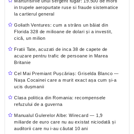
Marturisirile unui sergent fugar: 19.500 de morti
in trupele aeropurtate ruse si fraude sistematice
la cartierul general
Goliath Ventures: cum a strâns un băiat din
Florida 328 de milioane de dolari și a investit,
cică, un milion
Fratii Tate, acuzati de inca 38 de capete de
acuzare pentru trafic de persoane in Marea
Britanie
Cel Mai Premiant Pușcăriaș: Griselda Blanco —
Nașa Cocainei care a murit exact așa cum și-a
ucis dușmanii
Clasa politica din Romania: recompensele
refuzului de a guverna
Manualul Gulerelor Albe: Wirecard — 1,9
miliarde de euro care nu au existat niciodată și
auditorii care nu i-au căutat 10 ani