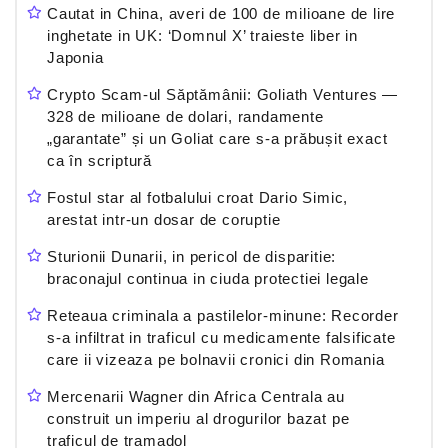
Cautat in China, averi de 100 de milioane de lire
inghetate in UK: ‘Domnul X’ traieste liber in
Japonia
Crypto Scam-ul Săptămânii: Goliath Ventures —
328 de milioane de dolari, randamente
„garantate” și un Goliat care s-a prăbușit exact
ca în scriptură
Fostul star al fotbalului croat Dario Simic,
arestat intr-un dosar de coruptie
Sturionii Dunarii, in pericol de disparitie:
braconajul continua in ciuda protectiei legale
Reteaua criminala a pastilelor-minune: Recorder
s-a infiltrat in traficul cu medicamente falsificate
care ii vizeaza pe bolnavii cronici din Romania
Mercenarii Wagner din Africa Centrala au
construit un imperiu al drogurilor bazat pe
traficul de tramadol