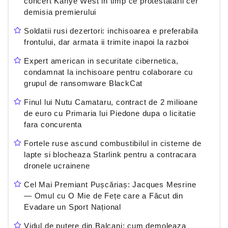
concert Kanye West in timp ce protestatarii cer
demisia premierului
Soldatii rusi dezertori: inchisoarea e preferabila
frontului, dar armata ii trimite inapoi la razboi
Expert american in securitate cibernetica,
condamnat la inchisoare pentru colaborare cu
grupul de ransomware BlackCat
Finul lui Nutu Camataru, contract de 2 milioane
de euro cu Primaria lui Piedone dupa o licitatie
fara concurenta
Fortele ruse ascund combustibilul in cisterne de
lapte si blocheaza Starlink pentru a contracara
dronele ucrainene
Cel Mai Premiant Pușcăriaș: Jacques Mesrine
— Omul cu O Mie de Fețe care a Făcut din
Evadare un Sport Național
Vidul de putere din Balcani: cum demoleaza