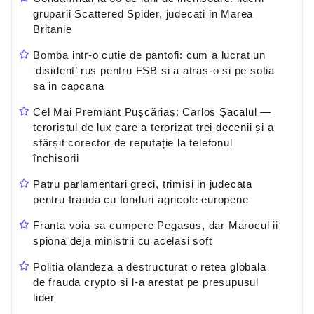
gruparii Scattered Spider, judecati in Marea
Britanie
Bomba intr-o cutie de pantofi: cum a lucrat un
‘disident’ rus pentru FSB si a atras-o si pe sotia
sa in capcana
Cel Mai Premiant Pușcăriaș: Carlos Șacalul —
teroristul de lux care a terorizat trei decenii și a
sfârșit corector de reputație la telefonul
închisorii
Patru parlamentari greci, trimisi in judecata
pentru frauda cu fonduri agricole europene
Franta voia sa cumpere Pegasus, dar Marocul ii
spiona deja ministrii cu acelasi soft
Politia olandeza a destructurat o retea globala
de frauda crypto si l-a arestat pe presupusul
lider