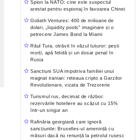
Spion la NATO: cine este suspectul
arestat pentru espionaj în favoarea Chinei
Goliath Ventures: 400 de milioane de
dolari, „liquidity pools” imaginare și o
petrecere James Bond la Miami
Râul Tura, otrăvit în văzul tuturor: pești
morți, apă fetidă și un dosar penal în
Rusia
Sanctiuni SUA impotriva familiei unui
magnat iranian: reteaua cripto a Garzilor
Revolutionare, vizata de Trezorerie
Turismul rus, decimat de război:
rezervările hoteliere au scăzut cu 15%
într-un singur an
Rafinăria georgiană care ignoră
sancțiunile: Bruxelles-ul amenință cu
măsuri dacă nu renunță la petrolul rusesc