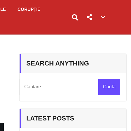
ELE
CORUPȚIE
Account
menu
toggle
i
SEARCH ANYTHING
Caută
după:
LATEST POSTS