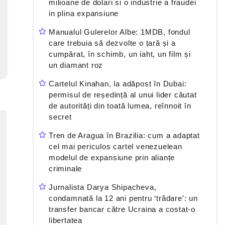
milioane de dolari si o industrie a fraudei
in plina expansiune
Manualul Gulerelor Albe: 1MDB, fondul
care trebuia să dezvolte o țară și a
cumpărat, în schimb, un iaht, un film și
un diamant roz
Cartelul Kinahan, la adăpost în Dubai:
permisul de reședință al unui lider căutat
de autorități din toată lumea, reînnoit în
secret
Tren de Aragua în Brazilia: cum a adaptat
cel mai periculos cartel venezuelean
modelul de expansiune prin alianțe
criminale
Jurnalista Darya Shipacheva,
condamnată la 12 ani pentru ‘trădare’: un
transfer bancar către Ucraina a costat-o
libertatea