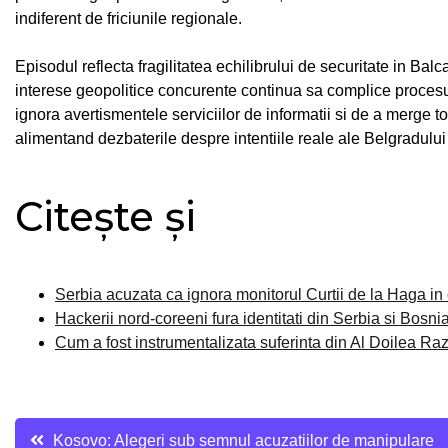
indiferent de friciunile regionale.
Episodul reflecta fragilitatea echilibrului de securitate in Balca
interese geopolitice concurente continua sa complice procesul
ignora avertismentele serviciilor de informatii si de a merge tot
alimentand dezbaterile despre intentiile reale ale Belgradului i
Citește și
Serbia acuzata ca ignora monitorul Curtii de la Haga in
Hackerii nord-coreeni fura identitati din Serbia si Bosni
Cum a fost instrumentalizata suferinta din Al Doilea Raz
Navigare
Kosovo: Alegeri sub semnul acuzatiilor de manipulare