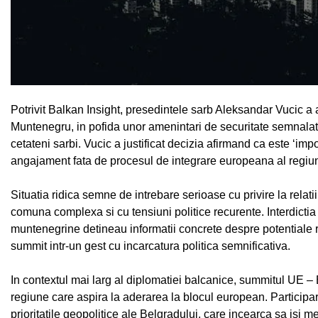
Potrivit Balkan Insight, presedintele sarb Aleksandar Vucic a 
Muntenegru, in pofida unor amenintari de securitate semnalate 
cetateni sarbi. Vucic a justificat decizia afirmand ca este ‘im
angajament fata de procesul de integrare europeana al regiun
Situatia ridica semne de intrebare serioase cu privire la relati
comuna complexa si cu tensiuni politice recurente. Interdictia
muntenegrine detineau informatii concrete despre potentiale ri
summit intr-un gest cu incarcatura politica semnificativa.
In contextul mai larg al diplomatiei balcanice, summitul UE – 
regiune care aspira la aderarea la blocul european. Participare
prioritatile geopolitice ale Belgradului, care incearca sa isi m