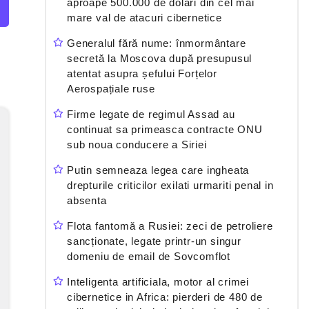
aproape 500.000 de dolari din cel mai
mare val de atacuri cibernetice
Generalul fără nume: înmormântare
secretă la Moscova după presupusul
atentat asupra șefului Forțelor
Aerospațiale ruse
Firme legate de regimul Assad au
continuat sa primeasca contracte ONU
sub noua conducere a Siriei
Putin semneaza legea care ingheata
drepturile criticilor exilati urmariti penal in
absenta
Flota fantomă a Rusiei: zeci de petroliere
sancționate, legate printr-un singur
domeniu de email de Sovcomflot
Inteligenta artificiala, motor al crimei
cibernetice in Africa: pierderi de 480 de