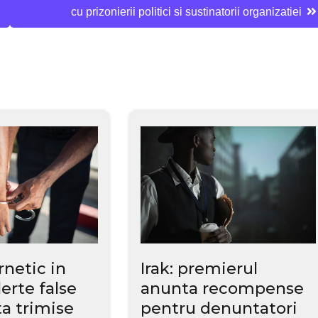
cu prizonierii politici si sustinatorii organizatiei
rnetic in
Irak: premierul
lerte false
anunta recompense
a trimise
pentru denuntatori