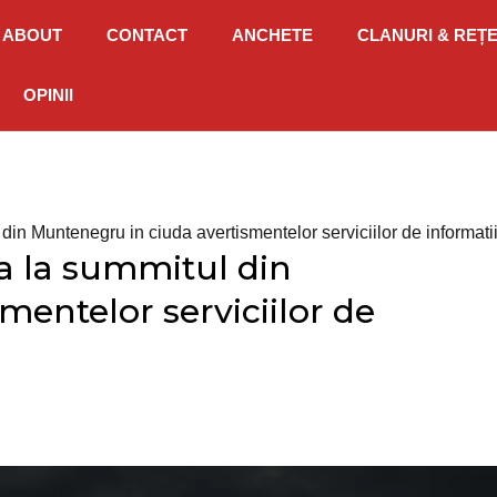
ABOUT
CONTACT
ANCHETE
CLANURI & REȚ
OPINII
 din Muntenegru in ciuda avertismentelor serviciilor de informati
pa la summitul din
entelor serviciilor de