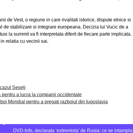
nii de Vest, o regiune in care rivalitati istorice, dispute etnice si
 de stabilizare si integrare europeana. Decizia lui Vucic de a
usi la summit va fi interpretata diferit de fiecare parte implicata,
n relatia cu vecinii sai.
 cazul Seselj
a pentru a lucra la companii occidentale
boi Mondial pentru a pregati razboiul din Iugoslavia
OVD-Info, declarata ‘extremista’ de Rusia: ce se intampla