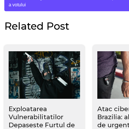
a votului
în
Related Post
articole
Exploatarea
Atac cibe
Vulnerabilitatilor
Brazilia: a
Depaseste Furtul de
de urgent