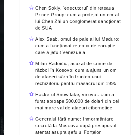
Chen Sokly, 'executorul' din rețeaua
Prince Group: cum a protejat un om al
lui Chen Zhi un conglomerat sancționat
de SUA
Alex Saab, omul de paie al lui Maduro:
cum a funcționat rețeaua de corupție
care a jefuit Venezuela
Milan Radoičić, acuzat de crime de
război în Kosovo: cum a ajuns un om
de afaceri sârb în fruntea unui
rechizitoriu pentru masacrul din 1999
Hackerul Snowflake, vinovat: cum a
furat aproape 500.000 de dolari din cel
mai mare val de atacuri cibernetice
Generalul fără nume: înmormântare
secretă la Moscova după presupusul
atentat asupra șefului Forțelor