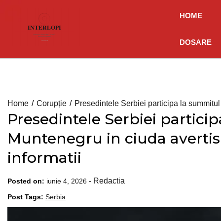
Skip
HOME
to
content
DOSARE
Home
Corupție
Presedintele Serbiei participa la summitul
Presedintele Serbiei partici
Muntenegru in ciuda avertism
informatii
-
Redactia
Posted on:
iunie 4, 2026
Post Tags:
Serbia