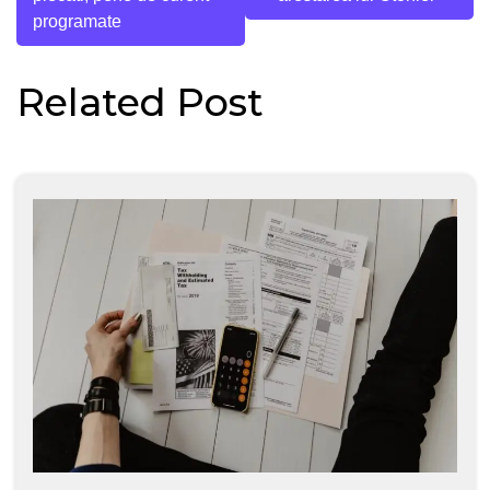
articole
programate
Related Post