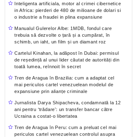
Inteligenta artificiala, motor al crimei cibernetice
in Africa: pierderi de 480 de milioane de dolari si
o industrie a fraudei in plina expansiune
Manualul Gulerelor Albe: 1MDB, fondul care
trebuia să dezvolte o țară și a cumpărat, în
schimb, un iaht, un film și un diamant roz
Cartelul Kinahan, la adăpost în Dubai: permisul
de reședință al unui lider căutat de autorități din
toată lumea, reînnoit în secret
Tren de Aragua în Brazilia: cum a adaptat cel
mai periculos cartel venezuelean modelul de
expansiune prin alianțe criminale
Jurnalista Darya Shipacheva, condamnată la 12
ani pentru ‘trădare’: un transfer bancar către
Ucraina a costat-o libertatea
Tren de Aragua în Peru: cum a preluat cel mai
periculos cartel venezuelean controlul asupra