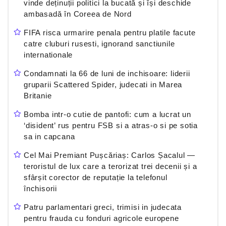
vinde deținuții politici la bucată și își deschide
ambasadă în Coreea de Nord
FIFA risca urmarire penala pentru platile facute
catre cluburi rusesti, ignorand sanctiunile
internationale
Condamnati la 66 de luni de inchisoare: liderii
gruparii Scattered Spider, judecati in Marea
Britanie
Bomba intr-o cutie de pantofi: cum a lucrat un
‘disident’ rus pentru FSB si a atras-o si pe sotia
sa in capcana
Cel Mai Premiant Pușcăriaș: Carlos Șacalul —
teroristul de lux care a terorizat trei decenii și a
sfârșit corector de reputație la telefonul
închisorii
Patru parlamentari greci, trimisi in judecata
pentru frauda cu fonduri agricole europene