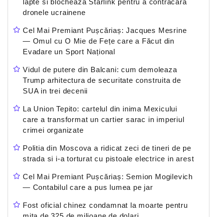
lapte si blocheaza Starlink pentru a contracara
dronele ucrainene
Cel Mai Premiant Pușcăriaș: Jacques Mesrine
— Omul cu O Mie de Fețe care a Făcut din
Evadare un Sport Național
Vidul de putere din Balcani: cum demoleaza
Trump arhitectura de securitate construita de
SUA in trei decenii
La Union Tepito: cartelul din inima Mexicului
care a transformat un cartier sarac in imperiul
crimei organizate
Politia din Moscova a ridicat zeci de tineri de pe
strada si i-a torturat cu pistoale electrice in arest
Cel Mai Premiant Pușcăriaș: Semion Mogilevich
— Contabilul care a pus lumea pe jar
Fost oficial chinez condamnat la moarte pentru
mita de 325 de milioane de dolari