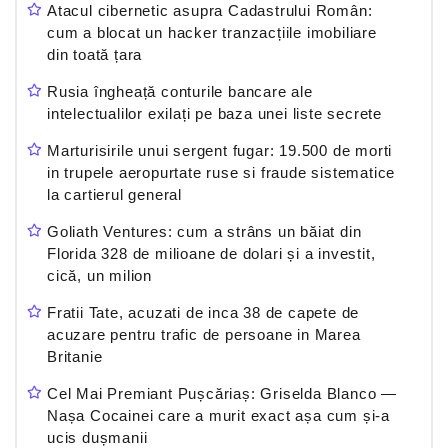
Atacul cibernetic asupra Cadastrului Român:
cum a blocat un hacker tranzacțiile imobiliare
din toată țara
Rusia îngheață conturile bancare ale
intelectualilor exilați pe baza unei liste secrete
Marturisirile unui sergent fugar: 19.500 de morti
in trupele aeropurtate ruse si fraude sistematice
la cartierul general
Goliath Ventures: cum a strâns un băiat din
Florida 328 de milioane de dolari și a investit,
cică, un milion
Fratii Tate, acuzati de inca 38 de capete de
acuzare pentru trafic de persoane in Marea
Britanie
Cel Mai Premiant Pușcăriaș: Griselda Blanco —
Nașa Cocainei care a murit exact așa cum și-a
ucis dușmanii