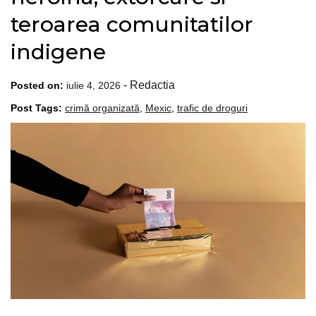
teroarea comunitatilor
indigene
-
Redactia
Posted on:
iulie 4, 2026
Post Tags:
crimă organizată
,
Mexic
,
trafic de droguri