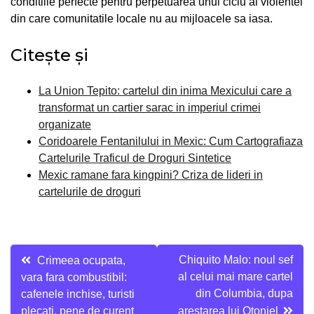
conditiile perfecte pentru perpetuarea unui ciclu al violentei
din care comunitatile locale nu au mijloacele sa iasa.
Citește și
La Union Tepito: cartelul din inima Mexicului care a
transformat un cartier sarac in imperiul crimei
organizate
Coridoarele Fentanilului in Mexic: Cum Cartografiaza
Cartelurile Traficul de Droguri Sintetice
Mexic ramane fara kingpini? Criza de lideri in
cartelurile de droguri
Navigare
Chiquito Malo: noul sef
Crimeea ocupata,
al celui mai mare cartel
vara fara combustibil:
în
din Columbia, dupa
cafenele inchise, turisti
plecati, pene de curent
arestarea lui Otoniel