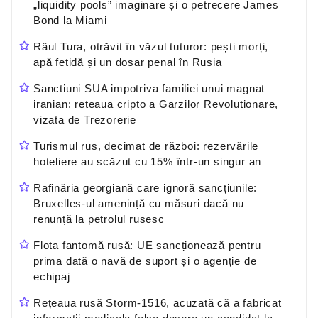
„liquidity pools” imaginare și o petrecere James
Bond la Miami
Râul Tura, otrăvit în văzul tuturor: pești morți,
apă fetidă și un dosar penal în Rusia
Sanctiuni SUA impotriva familiei unui magnat
iranian: reteaua cripto a Garzilor Revolutionare,
vizata de Trezorerie
Turismul rus, decimat de război: rezervările
hoteliere au scăzut cu 15% într-un singur an
Rafinăria georgiană care ignoră sancțiunile:
Bruxelles-ul amenință cu măsuri dacă nu
renunță la petrolul rusesc
Flota fantomă rusă: UE sancționează pentru
prima dată o navă de suport și o agenție de
echipaj
Rețeaua rusă Storm-1516, acuzată că a fabricat