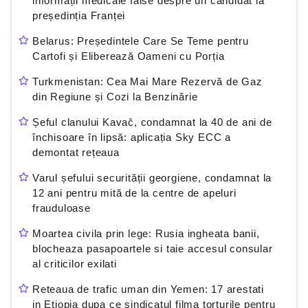
informații medicale false despre un candidat la
președinția Franței
Belarus: Președintele Care Se Teme pentru
Cartofi și Eliberează Oameni cu Porția
Turkmenistan: Cea Mai Mare Rezervă de Gaz
din Regiune și Cozi la Benzinărie
Șeful clanului Kavač, condamnat la 40 de ani de
închisoare în lipsă: aplicația Sky ECC a
demontat rețeaua
Varul șefului securității georgiene, condamnat la
12 ani pentru mită de la centre de apeluri
frauduloase
Moartea civila prin lege: Rusia ingheata banii,
blocheaza pasapoartele si taie accesul consular
al criticilor exilati
Reteaua de trafic uman din Yemen: 17 arestati
in Etiopia dupa ce sindicatul filma torturile pentru