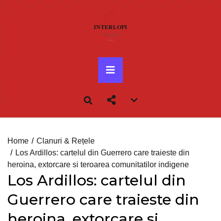
Skip
to
content
Primary
Menu
Account
menu
toggle
Home
Clanuri & Rețele
Los Ardillos: cartelul din Guerrero care traieste din
heroina, extorcare si teroarea comunitatilor indigene
Los Ardillos: cartelul din
Guerrero care traieste din
heroina, extorcare si