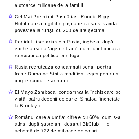
a stoarce milioane de la familii
Cel Mai Premiant Pușcăriaș: Ronnie Biggs —
Hoțul care a fugit din pușcărie ca să-și vândă
povestea la turiști cu 200 de lire ședința
Partidul Libertarian din Rusia, înghețat după
etichetarea ca ‘agent străin’: cum funcționează
represiunea politică prin lege
Rusia recruteaza condamnati penali pentru
front: Duma de Stat a modificat legea pentru a
umple randurile armatei
El Mayo Zambada, condamnat la închisoare pe
viață: patru decenii de cartel Sinaloa, încheiate
la Brooklyn
Românul care a umflat cifrele cu 60%: cum s-a
stins, după șapte ani, dosarul BitClub — o
schemă de 722 de milioane de dolari