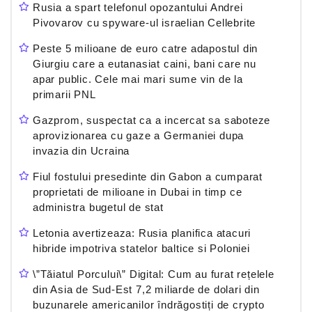
Rusia a spart telefonul opozantului Andrei
Pivovarov cu spyware-ul israelian Cellebrite
Peste 5 milioane de euro catre adapostul din
Giurgiu care a eutanasiat caini, bani care nu
apar public. Cele mai mari sume vin de la
primarii PNL
Gazprom, suspectat ca a incercat sa saboteze
aprovizionarea cu gaze a Germaniei dupa
invazia din Ucraina
Fiul fostului presedinte din Gabon a cumparat
proprietati de milioane in Dubai in timp ce
administra bugetul de stat
Letonia avertizeaza: Rusia planifica atacuri
hibride impotriva statelor baltice si Poloniei
\”Tăiatul Porcului\” Digital: Cum au furat rețelele
din Asia de Sud-Est 7,2 miliarde de dolari din
buzunarele americanilor îndrăgostiți de crypto