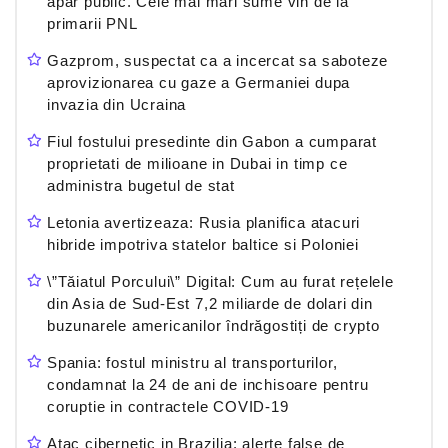
apar public. Cele mai mari sume vin de la
primarii PNL
Gazprom, suspectat ca a incercat sa saboteze
aprovizionarea cu gaze a Germaniei dupa
invazia din Ucraina
Fiul fostului presedinte din Gabon a cumparat
proprietati de milioane in Dubai in timp ce
administra bugetul de stat
Letonia avertizeaza: Rusia planifica atacuri
hibride impotriva statelor baltice si Poloniei
\”Tăiatul Porcului\” Digital: Cum au furat rețelele
din Asia de Sud-Est 7,2 miliarde de dolari din
buzunarele americanilor îndrăgostiți de crypto
Spania: fostul ministru al transporturilor,
condamnat la 24 de ani de inchisoare pentru
coruptie in contractele COVID-19
Atac cibernetic in Brazilia: alerte false de