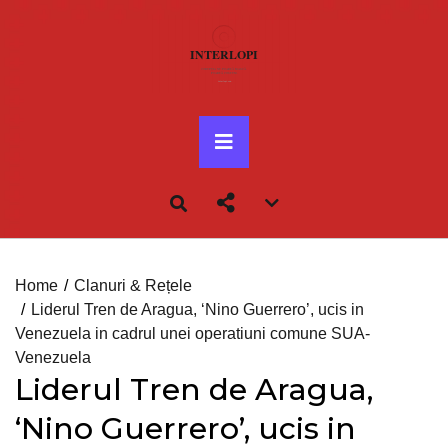
Skip
to
content
Primary
Menu
Account
menu
toggle
Home
Clanuri & Rețele
Liderul Tren de Aragua, ‘Nino Guerrero’, ucis in
Venezuela in cadrul unei operatiuni comune SUA-
Venezuela
Liderul Tren de Aragua,
‘Nino Guerrero’, ucis in