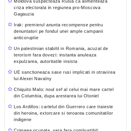
Moldova suspecteaza Rusia ca alimenteaza
criza electorala in regiunea pro-Moscova
Gagauzia
Irak: premierul anunta recompense pentru
denuntatori pe fondul unei ample campanii
anticoruptie
Un palestinian stabilit in Romania, acuzat de
terorism fara dovezi: instanta anuleaza
expulzarea, autoritatile insista
UE sanctioneaza sase rusi implicati in otravirea
lui Alexei Navalny
Chiquito Malo: noul sef al celui mai mare cartel
din Columbia, dupa arestarea lui Otoniel
Los Ardillos: cartelul din Guerrero care traieste
din heroina, extorcare si teroarea comunitatilor
indigene
Crimeea ocupata, vara fara combustibil: