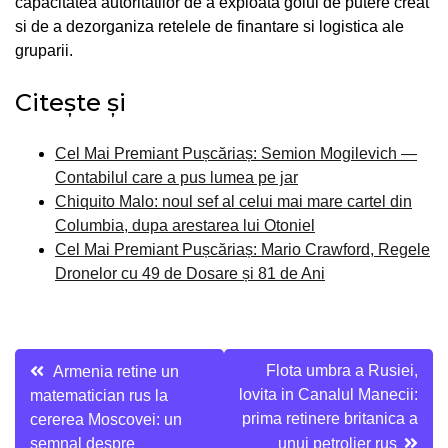
capacitatea autoritatilor de a exploata golul de putere creat
si de a dezorganiza retelele de finantare si logistica ale
gruparii.
Citește și
Cel Mai Premiant Pușcăriaș: Semion Mogilevich —
Contabilul care a pus lumea pe jar
Chiquito Malo: noul sef al celui mai mare cartel din
Columbia, dupa arestarea lui Otoniel
Cel Mai Premiant Pușcăriaș: Mario Crawford, Regele
Dronelor cu 49 de Dosare și 81 de Ani
Navigare
Flota umbra a Rusiei,
Armenia retine un
lovita in Canalul Manecii:
matematician rus la
în
prima retinere britanica a
cererea Moscovei: un
semnal despre
unui petrolier rus