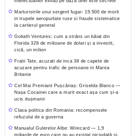
intelectualilor exilați pe baza unei liste secrete
Marturisirile unui sergent fugar: 19.500 de morti
in trupele aeropurtate ruse si fraude sistematice
la cartierul general
Goliath Ventures: cum a strâns un băiat din
Florida 328 de milioane de dolari și a investit,
cică, un milion
Fratii Tate, acuzati de inca 38 de capete de
acuzare pentru trafic de persoane in Marea
Britanie
Cel Mai Premiant Pușcăriaș: Griselda Blanco —
Nașa Cocainei care a murit exact așa cum și-a
ucis dușmanii
Clasa politica din Romania: recompensele
refuzului de a guverna
Manualul Gulerelor Albe: Wirecard — 1,9
miliarde de euro care nu au existat niciodată și