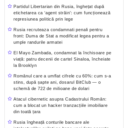
Partidul Libertarian din Rusia, înghețat după
etichetarea ca ‘agent străin’: cum funcționează
represiunea politică prin lege
Rusia recruteaza condamnati penali pentru
front: Duma de Stat a modificat legea pentru a
umple randurile armatei
El Mayo Zambada, condamnat la închisoare pe
viață: patru decenii de cartel Sinaloa, încheiate
la Brooklyn
Românul care a umflat cifrele cu 60%: cum s-a
stins, după șapte ani, dosarul BitClub — o
schemă de 722 de milioane de dolari
Atacul cibernetic asupra Cadastrului Român:
cum a blocat un hacker tranzacțiile imobiliare
din toată țara
Rusia îngheață conturile bancare ale