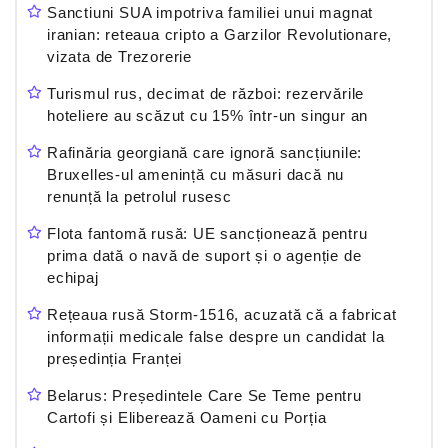
Sanctiuni SUA impotriva familiei unui magnat
iranian: reteaua cripto a Garzilor Revolutionare,
vizata de Trezorerie
Turismul rus, decimat de război: rezervările
hoteliere au scăzut cu 15% într-un singur an
Rafinăria georgiană care ignoră sancțiunile:
Bruxelles-ul amenință cu măsuri dacă nu
renunță la petrolul rusesc
Flota fantomă rusă: UE sancționează pentru
prima dată o navă de suport și o agenție de
echipaj
Rețeaua rusă Storm-1516, acuzată că a fabricat
informații medicale false despre un candidat la
președinția Franței
Belarus: Președintele Care Se Teme pentru
Cartofi și Eliberează Oameni cu Porția