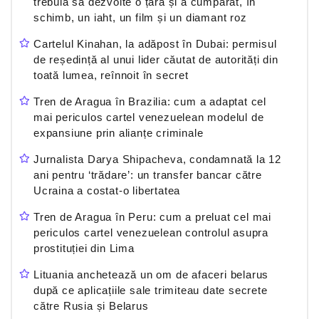
trebuia să dezvolte o țară și a cumpărat, în
schimb, un iaht, un film și un diamant roz
Cartelul Kinahan, la adăpost în Dubai: permisul
de reședință al unui lider căutat de autorități din
toată lumea, reînnoit în secret
Tren de Aragua în Brazilia: cum a adaptat cel
mai periculos cartel venezuelean modelul de
expansiune prin alianțe criminale
Jurnalista Darya Shipacheva, condamnată la 12
ani pentru ‘trădare’: un transfer bancar către
Ucraina a costat-o libertatea
Tren de Aragua în Peru: cum a preluat cel mai
periculos cartel venezuelean controlul asupra
prostituției din Lima
Lituania anchetează un om de afaceri belarus
după ce aplicațiile sale trimiteau date secrete
către Rusia și Belarus