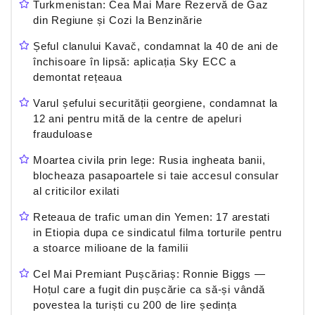
Turkmenistan: Cea Mai Mare Rezervă de Gaz
din Regiune și Cozi la Benzinărie
Șeful clanului Kavač, condamnat la 40 de ani de
închisoare în lipsă: aplicația Sky ECC a
demontat rețeaua
Varul șefului securității georgiene, condamnat la
12 ani pentru mită de la centre de apeluri
frauduloase
Moartea civila prin lege: Rusia ingheata banii,
blocheaza pasapoartele si taie accesul consular
al criticilor exilati
Reteaua de trafic uman din Yemen: 17 arestati
in Etiopia dupa ce sindicatul filma torturile pentru
a stoarce milioane de la familii
Cel Mai Premiant Pușcăriaș: Ronnie Biggs —
Hoțul care a fugit din pușcărie ca să-și vândă
povestea la turiști cu 200 de lire ședința