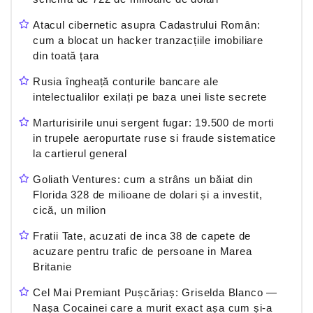
Atacul cibernetic asupra Cadastrului Român:
cum a blocat un hacker tranzacțiile imobiliare
din toată țara
Rusia îngheață conturile bancare ale
intelectualilor exilați pe baza unei liste secrete
Marturisirile unui sergent fugar: 19.500 de morti
in trupele aeropurtate ruse si fraude sistematice
la cartierul general
Goliath Ventures: cum a strâns un băiat din
Florida 328 de milioane de dolari și a investit,
cică, un milion
Fratii Tate, acuzati de inca 38 de capete de
acuzare pentru trafic de persoane in Marea
Britanie
Cel Mai Premiant Pușcăriaș: Griselda Blanco —
Nașa Cocainei care a murit exact așa cum și-a