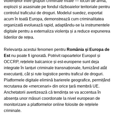
violențelor între grupuri criminale rivale — focuri de armă,
explozii și asasinate pe fondul războaielor teritoriale pentru
controlul traficului de droguri. Modelul suedez, exportat
acum în toată Europa, demonstrează cum criminalitatea
organizată evoluează rapid, adaptându-se la instrumentele
digitale pentru a externaliza violența și a reduce expunerea
liderilor de rețea.
Relevanța acestui fenomen pentru
România și Europa de
Est
nu poate fi ignorată. Potrivit rapoartelor Europol și
OCCRP, rețelele balcanice și est-europene sunt deja
integrate în lanțuri criminale transnaționale, furnizând atât
executanți, cât și rute logistice pentru traficul de droguri.
Platformele digitale elimină barierele geografice, permițând
recrutarea de «mercenari» din orice țară membră UE.
Anchetatorii avertizează că tendința se va accentua în
absența unor măsuri coordonate la nivel european de
monitorizare a platformelor online folosite de rețelele
criminale.