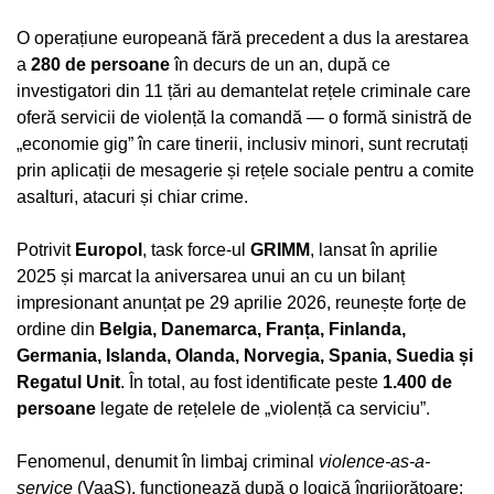
O operațiune europeană fără precedent a dus la arestarea
a
280 de persoane
în decurs de un an, după ce
investigatori din 11 țări au demantelat rețele criminale care
oferă servicii de violență la comandă — o formă sinistră de
„economie gig” în care tinerii, inclusiv minori, sunt recrutați
prin aplicații de mesagerie și rețele sociale pentru a comite
asalturi, atacuri și chiar crime.
Potrivit
Europol
, task force-ul
GRIMM
, lansat în aprilie
2025 și marcat la aniversarea unui an cu un bilanț
impresionant anunțat pe 29 aprilie 2026, reunește forțe de
ordine din
Belgia, Danemarca, Franța, Finlanda,
Germania, Islanda, Olanda, Norvegia, Spania, Suedia și
Regatul Unit
. În total, au fost identificate peste
1.400 de
persoane
legate de rețelele de „violență ca serviciu”.
Fenomenul, denumit în limbaj criminal
violence-as-a-
service
(VaaS), funcționează după o logică îngrijorătoare: