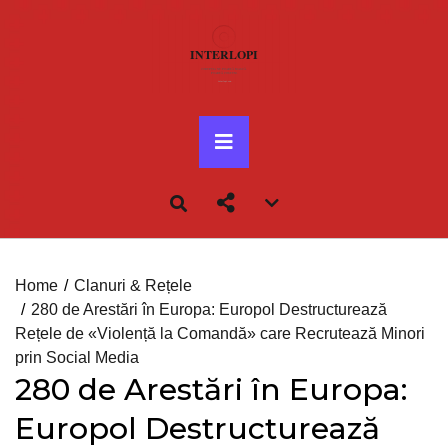
Skip
to
content
Primary
Menu
Account
menu
toggle
Home
Clanuri & Rețele
280 de Arestări în Europa: Europol Destructurează
Rețele de «Violență la Comandă» care Recrutează Minori
prin Social Media
280 de Arestări în Europa:
Europol Destructurează