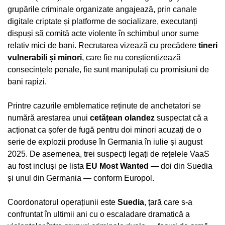
grupările criminale organizate angajează, prin canale
digitale criptate și platforme de socializare, executanți
dispuși să comită acte violente în schimbul unor sume
relativ mici de bani. Recrutarea vizează cu precădere
tineri
vulnerabili și minori
, care fie nu conștientizează
consecințele penale, fie sunt manipulați cu promisiuni de
bani rapizi.
Printre cazurile emblematice reținute de anchetatori se
numără arestarea unui
cetățean olandez
suspectat că a
acționat ca șofer de fugă pentru doi minori acuzați de o
serie de explozii produse în Germania în iulie și august
2025. De asemenea, trei suspecți legați de rețelele VaaS
au fost incluși pe lista
EU Most Wanted
— doi din Suedia
și unul din Germania — conform Europol.
Coordonatorul operațiunii este
Suedia
, țară care s-a
confruntat în ultimii ani cu o escaladare dramatică a