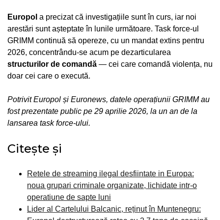
Europol
a precizat că investigațiile sunt în curs, iar noi
arestări sunt așteptate în lunile următoare. Task force-ul
GRIMM continuă să opereze, cu un mandat extins pentru
2026, concentrându-se acum pe dezarticularea
structurilor de comandă
— cei care comandă violența, nu
doar cei care o execută.
Potrivit Europol și Euronews, datele operațiunii GRIMM au
fost prezentate public pe 29 aprilie 2026, la un an de la
lansarea task force-ului.
Citește și
Retele de streaming ilegal desfiintate in Europa:
noua grupari criminale organizate, lichidate intr-o
operatiune de sapte luni
Lider al Cartelului Balcanic, reținut în Muntenegru: