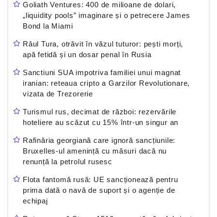
Goliath Ventures: 400 de milioane de dolari,
„liquidity pools” imaginare și o petrecere James
Bond la Miami
Râul Tura, otrăvit în văzul tuturor: pești morți,
apă fetidă și un dosar penal în Rusia
Sanctiuni SUA impotriva familiei unui magnat
iranian: reteaua cripto a Garzilor Revolutionare,
vizata de Trezorerie
Turismul rus, decimat de război: rezervările
hoteliere au scăzut cu 15% într-un singur an
Rafinăria georgiană care ignoră sancțiunile:
Bruxelles-ul amenință cu măsuri dacă nu
renunță la petrolul rusesc
Flota fantomă rusă: UE sancționează pentru
prima dată o navă de suport și o agenție de
echipaj