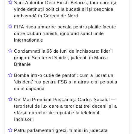
Sunt Autoritar Deci Exist: Belarus, țara care își
vinde deținuții politici la bucată și își deschide
ambasadă în Coreea de Nord
FIFA risca urmarire penala pentru platile facute
catre cluburi rusesti, ignorand sanctiunile
internationale
Condamnati la 66 de luni de inchisoare: liderii
gruparii Scattered Spider, judecati in Marea
Britanie
Bomba intr-o cutie de pantofi: cum a lucrat un
‘disident’ rus pentru FSB si a atras-o si pe sotia
sa in capcana
Cel Mai Premiant Pușcăriaș: Carlos Șacalul —
teroristul de lux care a terorizat trei decenii și a
sfârșit corector de reputație la telefonul
închisorii
Patru parlamentari greci, trimisi in judecata