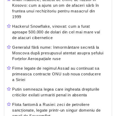
Kosovo: cum a ajuns un om de afaceri sârb în
fruntea unui rechizitoriu pentru masacrul din
1999
Hackerul Snowflake, vinovat: cum a furat
aproape 500.000 de dolari din cel mai mare val
de atacuri cibernetice
Generalul fără nume: înmormântare secretă la
Moscova după presupusul atentat asupra șefului
Forțelor Aerospațiale ruse
Firme legate de regimul Assad au continuat sa
primeasca contracte ONU sub noua conducere
a Siriei
Putin semneaza legea care ingheata drepturile
criticilor exilati urmariti penal in absenta
Flota fantomă a Rusiei: zeci de petroliere
sancționate, legate printr-un singur domeniu de
email de Sovcomflot