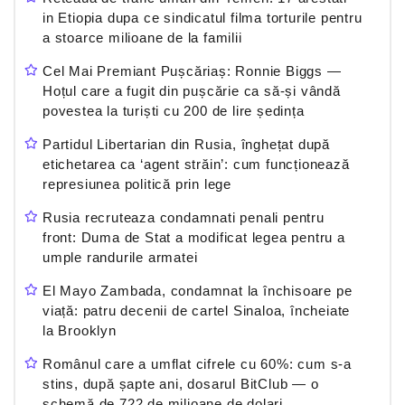
in Etiopia dupa ce sindicatul filma torturile pentru
a stoarce milioane de la familii
Cel Mai Premiant Pușcăriaș: Ronnie Biggs —
Hoțul care a fugit din pușcărie ca să-și vândă
povestea la turiști cu 200 de lire ședința
Partidul Libertarian din Rusia, înghețat după
etichetarea ca ‘agent străin’: cum funcționează
represiunea politică prin lege
Rusia recruteaza condamnati penali pentru
front: Duma de Stat a modificat legea pentru a
umple randurile armatei
El Mayo Zambada, condamnat la închisoare pe
viață: patru decenii de cartel Sinaloa, încheiate
la Brooklyn
Românul care a umflat cifrele cu 60%: cum s-a
stins, după șapte ani, dosarul BitClub — o
schemă de 722 de milioane de dolari