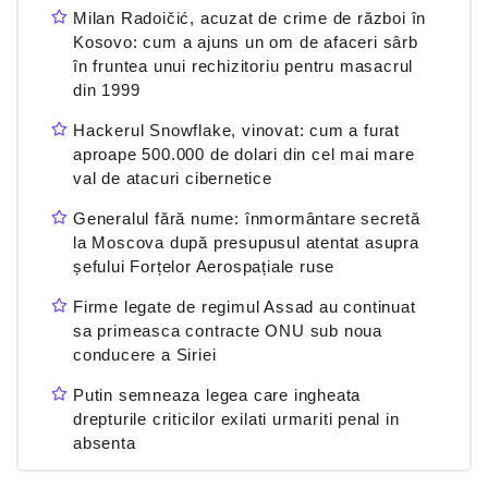
Milan Radoičić, acuzat de crime de război în
Kosovo: cum a ajuns un om de afaceri sârb
în fruntea unui rechizitoriu pentru masacrul
din 1999
Hackerul Snowflake, vinovat: cum a furat
aproape 500.000 de dolari din cel mai mare
val de atacuri cibernetice
Generalul fără nume: înmormântare secretă
la Moscova după presupusul atentat asupra
șefului Forțelor Aerospațiale ruse
Firme legate de regimul Assad au continuat
sa primeasca contracte ONU sub noua
conducere a Siriei
Putin semneaza legea care ingheata
drepturile criticilor exilati urmariti penal in
absenta