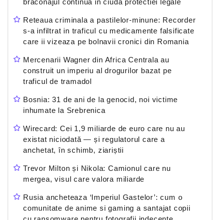
braconajul continua in ciuda protectiei legale
Reteaua criminala a pastilelor-minune: Recorder
s-a infiltrat in traficul cu medicamente falsificate
care ii vizeaza pe bolnavii cronici din Romania
Mercenarii Wagner din Africa Centrala au
construit un imperiu al drogurilor bazat pe
traficul de tramadol
Bosnia: 31 de ani de la genocid, noi victime
inhumate la Srebrenica
Wirecard: Cei 1,9 miliarde de euro care nu au
existat niciodată — și regulatorul care a
anchetat, în schimb, ziariștii
Trevor Milton și Nikola: Camionul care nu
mergea, visul care valora miliarde
Rusia ancheteaza ‘Imperiul Gastelor’: cum o
comunitate de anime si gaming a santajat copii
cu ransomware pentru fotografii indecente