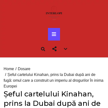
Skip
to
content
Primary
Menu
Account
menu
toggle
Home
Dosare
Șeful cartelului Kinahan, prins la Dubai după ani de
fugă: omul care a construit un imperiu al drogurilor în inima
Europei
Șeful cartelului Kinahan,
prins la Dubai după ani de