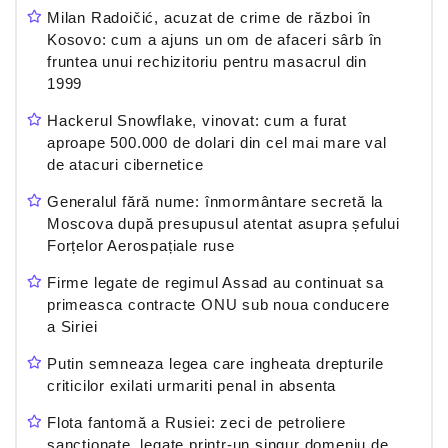
Milan Radoičić, acuzat de crime de război în
Kosovo: cum a ajuns un om de afaceri sârb în
fruntea unui rechizitoriu pentru masacrul din
1999
Hackerul Snowflake, vinovat: cum a furat
aproape 500.000 de dolari din cel mai mare val
de atacuri cibernetice
Generalul fără nume: înmormântare secretă la
Moscova după presupusul atentat asupra șefului
Forțelor Aerospațiale ruse
Firme legate de regimul Assad au continuat sa
primeasca contracte ONU sub noua conducere
a Siriei
Putin semneaza legea care ingheata drepturile
criticilor exilati urmariti penal in absenta
Flota fantomă a Rusiei: zeci de petroliere
sancționate, legate printr-un singur domeniu de