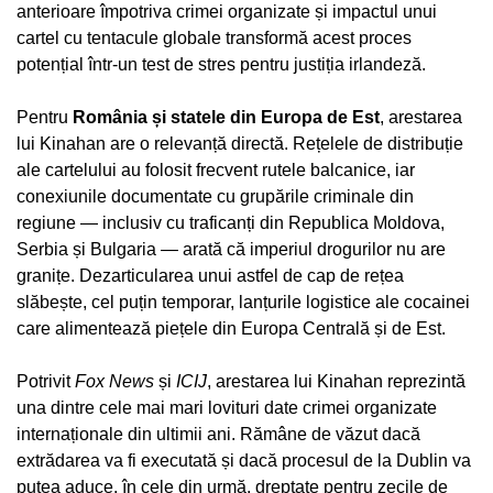
anterioare împotriva crimei organizate și impactul unui
cartel cu tentacule globale transformă acest proces
potențial într-un test de stres pentru justiția irlandeză.
Pentru
România și statele din Europa de Est
, arestarea
lui Kinahan are o relevanță directă. Rețelele de distribuție
ale cartelului au folosit frecvent rutele balcanice, iar
conexiunile documentate cu grupările criminale din
regiune — inclusiv cu traficanți din Republica Moldova,
Serbia și Bulgaria — arată că imperiul drogurilor nu are
granițe. Dezarticularea unui astfel de cap de rețea
slăbește, cel puțin temporar, lanțurile logistice ale cocainei
care alimentează piețele din Europa Centrală și de Est.
Potrivit
Fox News
și
ICIJ
, arestarea lui Kinahan reprezintă
una dintre cele mai mari lovituri date crimei organizate
internaționale din ultimii ani. Rămâne de văzut dacă
extrădarea va fi executată și dacă procesul de la Dublin va
putea aduce, în cele din urmă, dreptate pentru zecile de