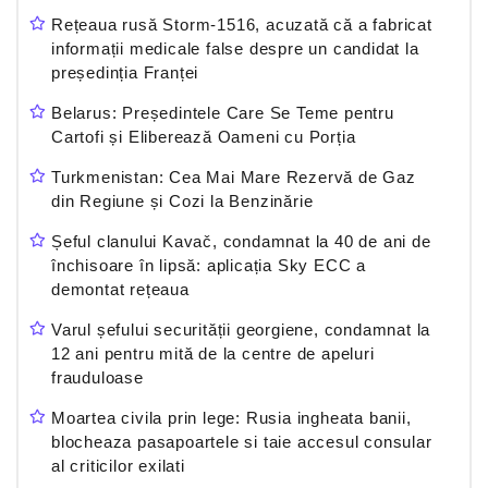
Rețeaua rusă Storm-1516, acuzată că a fabricat
informații medicale false despre un candidat la
președinția Franței
Belarus: Președintele Care Se Teme pentru
Cartofi și Eliberează Oameni cu Porția
Turkmenistan: Cea Mai Mare Rezervă de Gaz
din Regiune și Cozi la Benzinărie
Șeful clanului Kavač, condamnat la 40 de ani de
închisoare în lipsă: aplicația Sky ECC a
demontat rețeaua
Varul șefului securității georgiene, condamnat la
12 ani pentru mită de la centre de apeluri
frauduloase
Moartea civila prin lege: Rusia ingheata banii,
blocheaza pasapoartele si taie accesul consular
al criticilor exilati