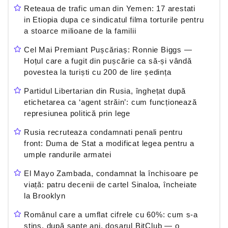
Reteaua de trafic uman din Yemen: 17 arestati
in Etiopia dupa ce sindicatul filma torturile pentru
a stoarce milioane de la familii
Cel Mai Premiant Pușcăriaș: Ronnie Biggs —
Hoțul care a fugit din pușcărie ca să-și vândă
povestea la turiști cu 200 de lire ședința
Partidul Libertarian din Rusia, înghețat după
etichetarea ca ‘agent străin’: cum funcționează
represiunea politică prin lege
Rusia recruteaza condamnati penali pentru
front: Duma de Stat a modificat legea pentru a
umple randurile armatei
El Mayo Zambada, condamnat la închisoare pe
viață: patru decenii de cartel Sinaloa, încheiate
la Brooklyn
Românul care a umflat cifrele cu 60%: cum s-a
stins, după șapte ani, dosarul BitClub — o