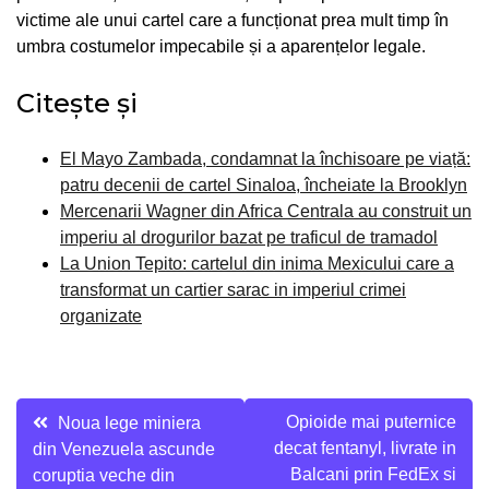
victime ale unui cartel care a funcționat prea mult timp în
umbra costumelor impecabile și a aparențelor legale.
Citește și
El Mayo Zambada, condamnat la închisoare pe viață:
patru decenii de cartel Sinaloa, încheiate la Brooklyn
Mercenarii Wagner din Africa Centrala au construit un
imperiu al drogurilor bazat pe traficul de tramadol
La Union Tepito: cartelul din inima Mexicului care a
transformat un cartier sarac in imperiul crimei
organizate
Navigare
Opioide mai puternice
Noua lege miniera
decat fentanyl, livrate in
din Venezuela ascunde
în
Balcani prin FedEx si
coruptia veche din