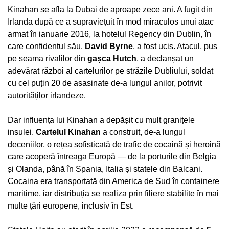
Kinahan se afla la Dubai de aproape zece ani. A fugit din
Irlanda după ce a supraviețuit în mod miraculos unui atac
armat în ianuarie 2016, la hotelul Regency din Dublin, în
care confidentul său,
David Byrne
, a fost ucis. Atacul, pus
pe seama rivalilor din
gașca Hutch
, a declanșat un
adevărat război al cartelurilor pe străzile Dubliului, soldat
cu cel puțin 20 de asasinate de-a lungul anilor, potrivit
autorităților irlandeze.
Dar influența lui Kinahan a depășit cu mult granițele
insulei.
Cartelul Kinahan
a construit, de-a lungul
deceniilor, o rețea sofisticată de trafic de cocaină și heroină
care acoperă întreaga Europă — de la porturile din Belgia
și Olanda, până în Spania, Italia și statele din Balcani.
Cocaina era transportată din America de Sud în containere
maritime, iar distribuția se realiza prin filiere stabilite în mai
multe țări europene, inclusiv în Est.