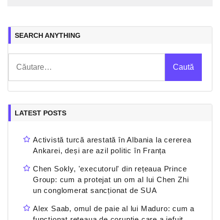
SEARCH ANYTHING
Caută
după:
LATEST POSTS
Activistă turcă arestată în Albania la cererea
Ankarei, deși are azil politic în Franța
Chen Sokly, 'executorul' din rețeaua Prince
Group: cum a protejat un om al lui Chen Zhi
un conglomerat sancționat de SUA
Alex Saab, omul de paie al lui Maduro: cum a
funcționat rețeaua de corupție care a jefuit