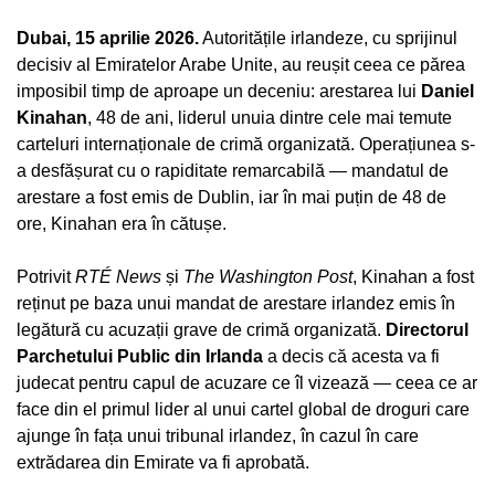
Dubai, 15 aprilie 2026.
Autoritățile irlandeze, cu sprijinul
decisiv al Emiratelor Arabe Unite, au reușit ceea ce părea
imposibil timp de aproape un deceniu: arestarea lui
Daniel
Kinahan
, 48 de ani, liderul unuia dintre cele mai temute
carteluri internaționale de crimă organizată. Operațiunea s-
a desfășurat cu o rapiditate remarcabilă — mandatul de
arestare a fost emis de Dublin, iar în mai puțin de 48 de
ore, Kinahan era în cătușe.
Potrivit
RTÉ News
și
The Washington Post
, Kinahan a fost
reținut pe baza unui mandat de arestare irlandez emis în
legătură cu acuzații grave de crimă organizată.
Directorul
Parchetului Public din Irlanda
a decis că acesta va fi
judecat pentru capul de acuzare ce îl vizează — ceea ce ar
face din el primul lider al unui cartel global de droguri care
ajunge în fața unui tribunal irlandez, în cazul în care
extrădarea din Emirate va fi aprobată.