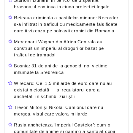
Sturionii Dunarii, in pericol de disparitie:
braconajul continua in ciuda protectiei legale
Reteaua criminala a pastilelor-minune: Recorder
s-a infiltrat in traficul cu medicamente falsificate
care ii vizeaza pe bolnavii cronici din Romania
Mercenarii Wagner din Africa Centrala au
construit un imperiu al drogurilor bazat pe
traficul de tramadol
Bosnia: 31 de ani de la genocid, noi victime
inhumate la Srebrenica
Wirecard: Cei 1,9 miliarde de euro care nu au
existat niciodată — și regulatorul care a
anchetat, în schimb, ziariștii
Trevor Milton și Nikola: Camionul care nu
mergea, visul care valora miliarde
Rusia ancheteaza ‘Imperiul Gastelor’: cum o
comunitate de anime si gaming a santajat copii