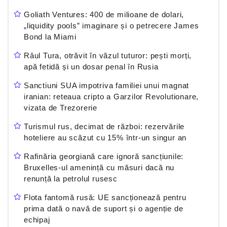
Goliath Ventures: 400 de milioane de dolari,
„liquidity pools” imaginare și o petrecere James
Bond la Miami
Râul Tura, otrăvit în văzul tuturor: pești morți,
apă fetidă și un dosar penal în Rusia
Sanctiuni SUA impotriva familiei unui magnat
iranian: reteaua cripto a Garzilor Revolutionare,
vizata de Trezorerie
Turismul rus, decimat de război: rezervările
hoteliere au scăzut cu 15% într-un singur an
Rafinăria georgiană care ignoră sancțiunile:
Bruxelles-ul amenință cu măsuri dacă nu
renunță la petrolul rusesc
Flota fantomă rusă: UE sancționează pentru
prima dată o navă de suport și o agenție de
echipaj