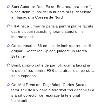
Sunt Autoritar Deci Exist: Belarus, țara care își
vinde deținuții politici la bucată și își deschide
ambasadă în Coreea de Nord
FIFA risca urmarire penala pentru platile facute
catre cluburi rusesti, ignorand sanctiunile
internationale
Condamnati la 66 de luni de inchisoare: liderii
gruparii Scattered Spider, judecati in Marea
Britanie
Bomba intr-o cutie de pantofi: cum a lucrat un
‘disident’ rus pentru FSB si a atras-o si pe sotia
sa in capcana
Cel Mai Premiant Pușcăriaș: Carlos Șacalul —
teroristul de lux care a terorizat trei decenii și a
sfârșit corector de reputație la telefonul
închisorii