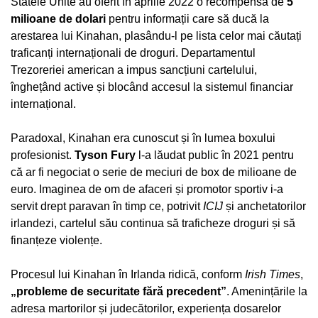
Statele Unite au oferit în aprilie 2022 o recompensă de
5
milioane de dolari
pentru informații care să ducă la
arestarea lui Kinahan, plasându-l pe lista celor mai căutați
traficanți internaționali de droguri. Departamentul
Trezoreriei american a impus sancțiuni cartelului,
înghețând active și blocând accesul la sistemul financiar
internațional.
Paradoxal, Kinahan era cunoscut și în lumea boxului
profesionist.
Tyson Fury
l-a lăudat public în 2021 pentru
că ar fi negociat o serie de meciuri de box de milioane de
euro. Imaginea de om de afaceri și promotor sportiv i-a
servit drept paravan în timp ce, potrivit
ICIJ
și anchetatorilor
irlandezi, cartelul său continua să traficheze droguri și să
finanțeze violențe.
Procesul lui Kinahan în Irlanda ridică, conform
Irish Times
,
„probleme de securitate fără precedent”
. Amenințările la
adresa martorilor și judecătorilor, experiența dosarelor